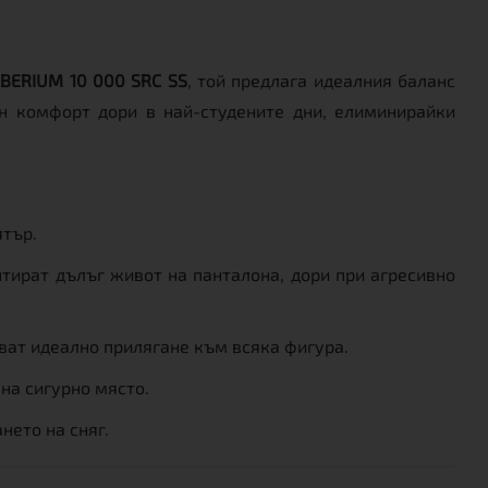
IBERIUM 10 000 SRC SS
, той предлага идеалния баланс
н комфорт дори в най-студените дни, елиминирайки
ятър.
тират дълъг живот на панталона, дори при агресивно
ат идеално прилягане към всяка фигура.
 на сигурно място.
нето на сняг.