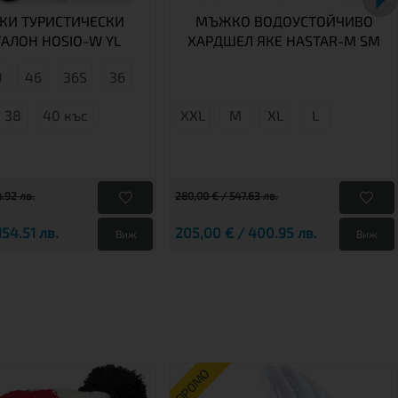
КИ ТУРИСТИЧЕСКИ
МЪЖКО ВОДОУСТОЙЧИВО
АЛОН HOSIO-W YL
ХАРДШЕЛ ЯКЕ HASTAR-M SM
0
46
36S
36
38
40 къс
XXL
М
XL
L
4.92 лв.
280,00 € / 547.63 лв.
154.51 лв.
205,00 € / 400.95 лв.
Виж
Виж
ПРОМО