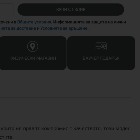
КУПИ С 1 КЛИК
сочени в
Общите условия
, Информацията за защита на лични
ията за доставка
и
Условията за връщане
.
ФИЗИЧЕСКИ МАГАЗИН
ВАУЧЕР ПОДАРЪК
, които не правят компромис с качеството, този модел
стите.