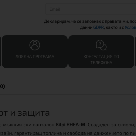
Декларирам, че се запознах с правата ми, по
данни
GDPR
, както и с
Услов
ЛОЯЛНА ПРОГРАМА
КОНСУЛТАЦИЯ ПО
ТЕЛЕФОНА
0)
рт и защита
 с мъжкия ски панталон
Kilpi RHEA-M
. Създаден за скиори
зайн, гарантиращ топлина и свобода на движението по пи