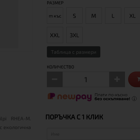
РАЗМЕР
S
М
L
XL
m къс
XXL
3XL
Таблица с размери
КОЛИЧЕСТВО
ПОРЪЧКА С 1 КЛИК
lpi RHEA-M.
 с екологична