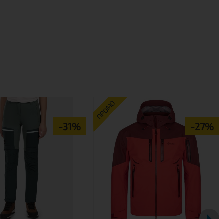
ПРОМО
-31%
-27%