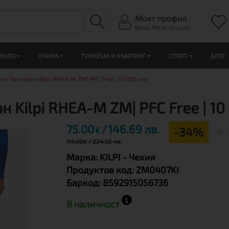
Моят профил
Вход/Регистрация
ЛЕКЛО
ОЧИЛА
ТУРИЗЪМ И КЪМПИНГ
СПОРТ
БЛОГ
и Панталон Kilpi RHEA-M ZM| PFC Free | 10 000 мм
Kilpi RHEA-M ZM| PFC Free | 10
75.00
146.69 лв.
-34%
€
115.00
€
224.92 лв.
Марка:
KILPI
- Чехия
Продуктов код:
ZM0407KI
Баркод:
8592915056736
В наличност