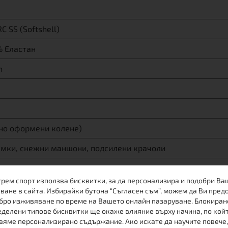
C SS (Softshell)
% Еластан
h
чно оформени колене)
амки, снежни маншони, подсилени крачоли
трем спорт използва бисквитки, за да персонализира и подобри Ва
ване в сайта. Избирайки бутона “Съгласен съм”, можем да Ви пред
бро изживяване по време на Вашето онлайн пазаруване. Блокиран
зработена за множество аутдор и спортни активности. Т
делени типове бисквитки ще окаже влияние върху начина, по кой
вяме персонализирано съдържание. Ако искате да научите повече,
 гарантира трайна хидростатична устойчивост и реална ди