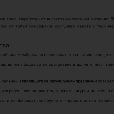
и има защо. Изработен от високотехнологичния материал
S
лой от топъл микрофлийс осигурява мекота и термиче
тва:
тойчива мембрана ви предпазват от сняг, дъжд и леден в
пециалният борд против протриване в долната част гаран
о лепенки и
свалящите се регулируеми презрамки
позволяв
и вграден ключодържател, за да сте сигурни, че всичко е
 плътно обхващат ски обувките и предотвратяват навлиза