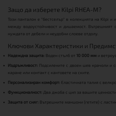
Защо да изберете Kilpi RHEA-M?
Този панталон е "бестселър" в колекцията на Kilpi 
между водоустойчивост и дишаемост. Вътрешният с
нуждата от дебели и неудобни слоеве отдолу.
Ключови Характеристики и Предимс
Надеждна защита:
Воден стълб от
10 000 мм
и ветроус
Издръжливост:
Подсилените с двоен шев крачоли и с
каране или контакт с кантовете на ските.
Персонализиран комфорт:
Еластичната талия с велкр
Функционалност:
Два джоба с цип за вашите ценности 
Защита от сняг:
Вътрешните маншони (гетите) с ластик