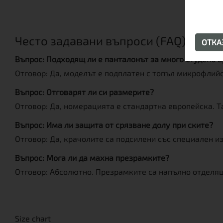
Често задавани въпроси (FAQ)
ОТК
Въпрос: Подходящ ли е панталонът за много студено 
Отговор: Да, моделът е подплатен с топъл микрофлий
Въпрос: Отговарят ли си размерите?
Отговор: Да, номерацията е стандартна европейска. 
Въпрос: Има ли защита от срязване долу при ските?
Отговор: Да, крачолите са подсилени със специален из
Въпрос: Мога ли да махна презрамките?
Отговор: Абсолютно. Презрамките са напълно отделящ
Size chart