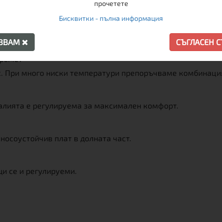
прочетете
Бисквитки - пълна информация
АЗВАМ
СЪГЛАСЕН 
време?
с. При много ниски температури препоръчваме комбинация
Талията е регулируема за максимален комфорт.
носоустойчив плат в долната част.
и се и регулируеми.