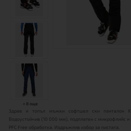
+
8
още
Здрав и топъл мъжки софтшел ски панталон Ki
Водоустойчив (10 000 мм), подплатен с микрофлийс и
PFC Free обработка. Издръжлив избор за пистата.