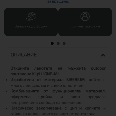
за връщане
.
Връщане до 30 дни
Лоялна програма
ОПИСАНИЕ
Открийте лекотата на мъжките outdoor
панталони Kilpi LIGNE-M!
Изработени от материал SIBERIUM
, който е
много лек, дишащ и силно еластичен.
Комбинацията от функционален материал,
оформена кройка и клин
предлага
неограничена свобода на движение.
Класическо закопчаване с цип и копчета
и
гайки за колан, които са част от панталона.