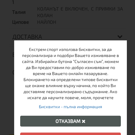
1
КОЛАНЪТ Е ВКЛЮЧЕН, С ПРИМКИ ЗА
Талия
КОЛАН
Ципове
НАЙЛОН
ДОСТАВКА
Екстрем спорт използва бисквитки, за да
ВРЪЩАНЕ
персонализира и подобри Вашето изживяване в
сайта. Избирайки бутона “Съгласен съм”, можем
да Ви предоставим по-добро изживяване по
ОТЗИВИ (0)
време на Вашето онлайн пазаруване.
Блокирането на определени типове бисквитки
ще окаже влияние върху начина, по който Ви
доставяме персонализирано съдържание. Ако
искате да научите повече, моля, прочетете
Бисквитки - пълна информация
ОЩЕ ОТ ТАЗИ МАРКА
ОТКАЗВАМ