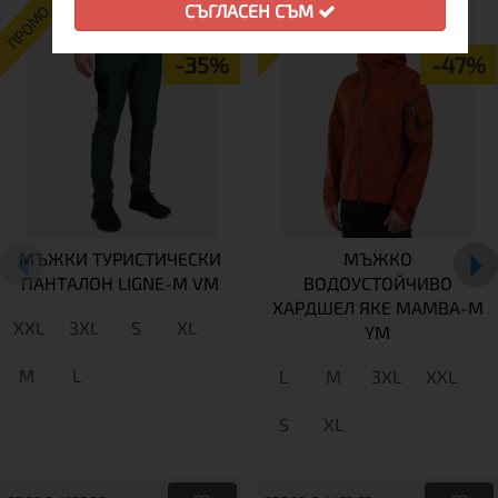
СЪГЛАСЕН СЪМ
ПРОМО
ПРОМО
-35%
-47%
МЪЖКИ ТУРИСТИЧЕСКИ
МЪЖКО
ПАНТАЛОН LIGNE-M VM
ВОДОУСТОЙЧИВО
ХАРДШЕЛ ЯКЕ MAMBA-M
XXL
3XL
S
XL
YM
M
L
L
М
3XL
XXL
S
XL