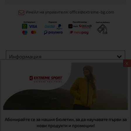
Имейл на управителя: office@extreme-bg.com
Информация
X
Екстрем спорт ЕООД, BG131452613, административен адрес
гр. София, Овча купел, ул.692, №12, офис 1, магазини
гр.София,бул. Дондуков 42, тел.:+359 895461012
Абонирайте се за нашия бюлетин, за да научавате първи за
нови продукти и промоции!