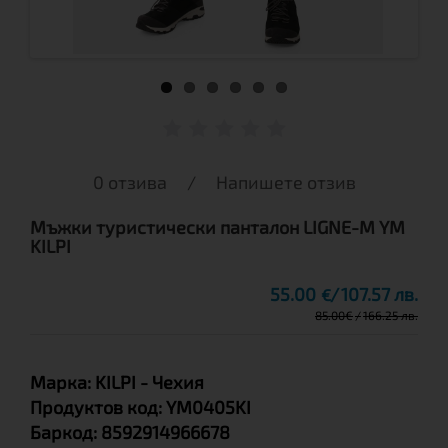
0 отзива
/
Напишете отзив
Мъжки туристически панталон LIGNE-M YM
KILPI
55.00
107.57 лв.
€
85.00
€
166.25 лв.
Марка:
KILPI
- Чехия
Продуктов код:
YM0405KI
Баркод:
8592914966678