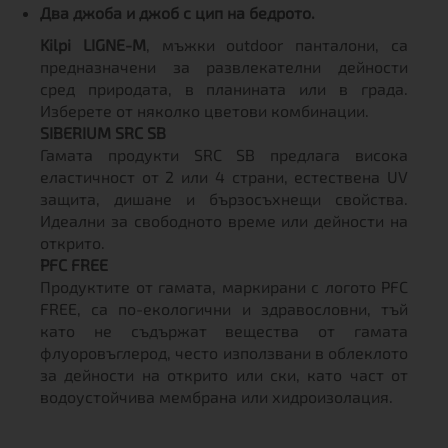
Два джоба и джоб с цип на бедрото.
Kilpi LIGNE-M
, мъжки outdoor панталони, са
предназначени за развлекателни дейности
сред природата, в планината или в града.
Изберете от няколко цветови комбинации.
SIBERIUM SRC SB
Гамата продукти SRC SB предлага висока
еластичност от 2 или 4 страни, естествена UV
защита, дишане и бързосъхнещи свойства.
Идеални за свободното време или дейности на
открито.
PFC FREE
Продуктите от гамата, маркирани с логото PFC
FREE, са по-екологични и здравословни, тъй
като не съдържат вещества от гамата
флуоровъглерод, често използвани в облеклото
за дейности на открито или ски, като част от
водоустойчива мембрана или хидроизолация.