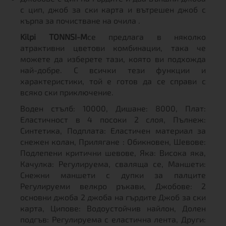
с цип, джоб за ски карта и вътрешен джоб с
кърпа за почистване на очила .
Kilpi TONNSI-M
се предлага в няколко
атрактивни цветови комбинации, така че
можете да изберете тази, която ви подхожда
най-добре. С всички тези функции и
характеристики, той е готов да се справи с
всяко ски приключение.
Воден стълб: 10000, Дишане: 8000, Плат:
Еластичност в 4 посоки 2 слоя, Пълнеж:
Синтетика, Подплата: Еластичен материал за
снежен колан, Прилягане : Обикновен, Шевове:
Подлепени критични шевове, Яка: Висока яка,
Качулка: Регулируема, сваляща се, Маншети:
Снежни маншети с дупки за палците
Регулируеми велкро ръкави, Джобове: 2
основни джоба 2 джоба на гърдите Джоб за ски
карта, Ципове: Водоустойчив найлон, Долен
подгъв: Регулируема с еластична лента, Други: