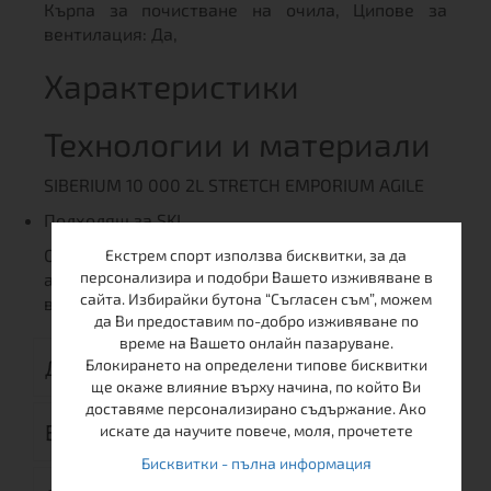
Кърпа за почистване на очила, Ципове за
вентилация: Да,
Характеристики
Технологии и материали
SIBERIUM 10 000 2L STRETCH EMPORIUM AGILE
Подходящ за SKI
Описанието на продукта е преведено
Екстрем спорт използва бисквитки, за да
персонализира и подобри Вашето изживяване в
автоматично. За повече яснота моля вижте
сайта. Избирайки бутона “Съгласен съм”, можем
версията на английски.
да Ви предоставим по-добро изживяване по
време на Вашето онлайн пазаруване.
ДОСТАВКА
Блокирането на определени типове бисквитки
ще окаже влияние върху начина, по който Ви
доставяме персонализирано съдържание. Ако
ВРЪЩАНЕ
искате да научите повече, моля, прочетете
Бисквитки - пълна информация