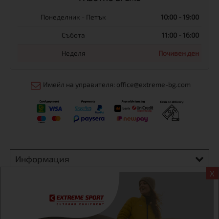
Понеделник - Петък
10:00 - 19:00
Събота
11:00 - 16:00
Неделя
Почивен ден
Имейл на управителя: office@extreme-bg.com
Информация
X
Екстрем спорт ЕООД, BG131452613, административен адрес
гр. София, Овча купел, ул.692, №12, офис 1, магазини
гр.София,бул. Дондуков 42, тел.:+359 895461012