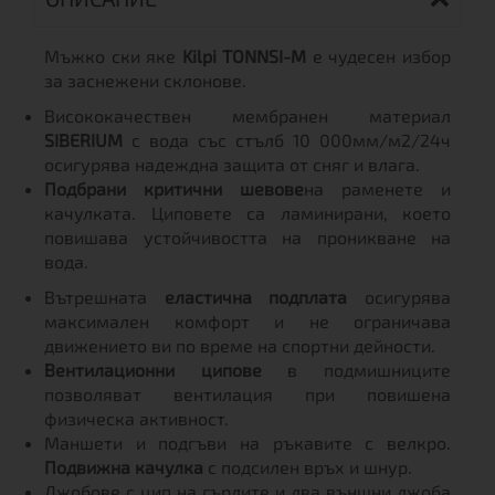
Мъжко ски яке
Kilpi TONNSI-M
е чудесен избор
за заснежени склонове.
Висококачествен мембранен материал
SIBERIUM
с вода със стълб 10 000мм/м2/24ч
осигурява надеждна защита от сняг и влага.
Подбрани критични шевове
на раменете и
качулката. Циповете са ламинирани, което
повишава устойчивостта на проникване на
вода.
Вътрешната
еластична подплата
осигурява
максимален комфорт и не ограничава
движението ви по време на спортни дейности.
Вентилационни ципове
в подмишниците
позволяват вентилация при повишена
физическа активност.
Маншети и подгъви на ръкавите с велкро.
Подвижна качулка
с подсилен връх и шнур.
Джобове с цип на гърдите и два външни джоба