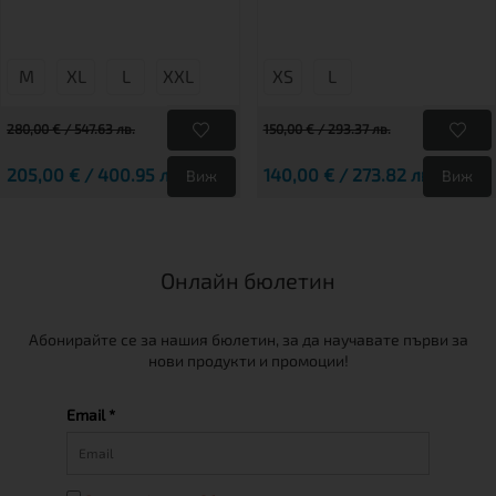
М
XL
L
XXL
XS
L
280,00 € / 547.63 лв.
150,00 € / 293.37 лв.
205,00 € / 400.95 лв.
140,00 € / 273.82 лв.
Виж
Виж
Онлайн бюлетин
Абонирайте се за нашия бюлетин, за да научавате първи за
нови продукти и промоции!
Email *