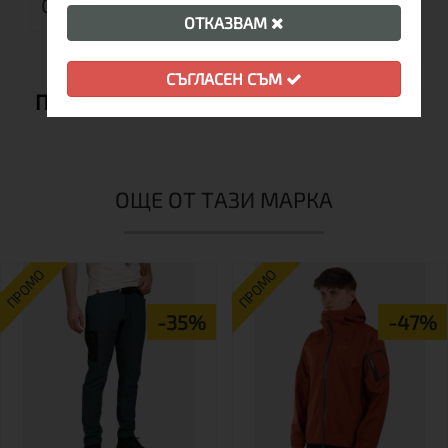
ОТЗИВИ (0)
ОТКАЗВАМ
СЪГЛАСЕН СЪМ
ПРЕПОРЪЧВАМЕ ВИ СЪЩО:
ОЩЕ ОТ ТАЗИ МАРКА
ПРОМО
ПРОМО
-35%
-47%