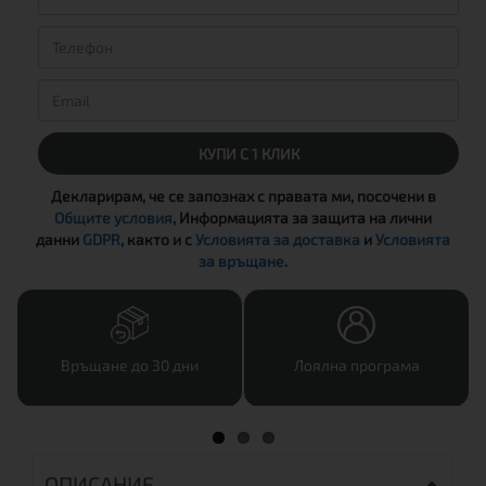
КУПИ С 1 КЛИК
Декларирам, че се запознах с правата ми, посочени в
Общите условия
, Информацията за защита на лични
данни
GDPR
, както и с
Условията за доставка
и
Условията
за връщане
.
Връщане до 30 дни
Лоялна програма
ОПИСАНИЕ