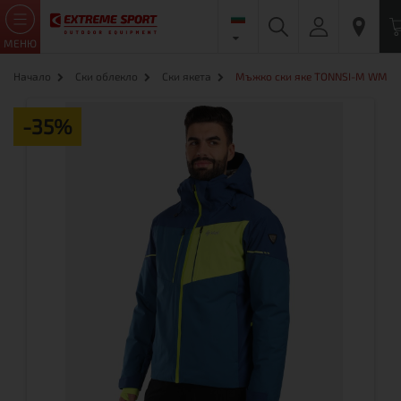
МЕНЮ
Начало
Ски облекло
Ски якета
Мъжко ски яке TONNSI-M WM
-35%