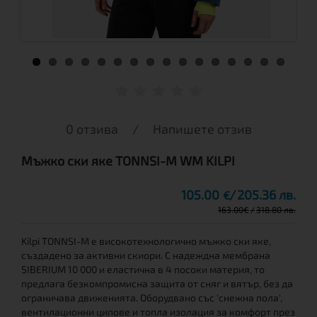
0 отзива
/
Напишете отзив
Мъжко ски яке TONNSI-M WM KILPI
105.00
205.36 лв.
€
163.00
€
318.80 лв.
Kilpi TONNSI-M е високотехнологично мъжко ски яке,
създадено за активни скиори. С надеждна мембрана
SIBERIUM 10 000 и еластична в 4 посоки материя, то
предлага безкомпромисна защита от сняг и вятър, без да
ограничава движенията. Оборудвано със 'снежна пола',
вентилационни ципове и топла изолация за комфорт през