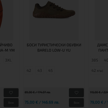
ЙЧИВО
БОСИ ТУРИСТИЧЕСКИ ОБУВКИ
ДАМС
BA-M YM
BARELO LOW-U YU
ПАНТ
3XL
38S
4
42
43
45
42 къс
89,00 € / 174.07 лв.
115,00 € / 22
75,00 € / 146.69 лв.
79,00 € / 
Виж
Виж