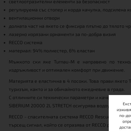
светлоотразителни елементи за безопасност
регулируема със стопер и корда качулка, подсилена к
вентилационни отвори
долната част на якето се фиксира плътно до тялото чр
лазерно изрязани орнаменти за по-добра визия
RECCO система
материал: 94% полиестер, 6% еластан
Мъжкото ски яке Turnau-M е направено по техно
издръжливост и оптимален комфорт при движение.
Материята е еластична в 4 посоки. Това прави якето 
туризъм, както и за обичайното ежедневие в града.
С отличните си технически параметри и качества, яке
Екс
SIBERIUM 20000 2L STRETCH осигурява водоустойчиво
изживя
по-до
RECCO - спасителната система RECCO Rescue е технол
опре
търсещ сигнал, който се отразява от RECCO рефлектори
доста