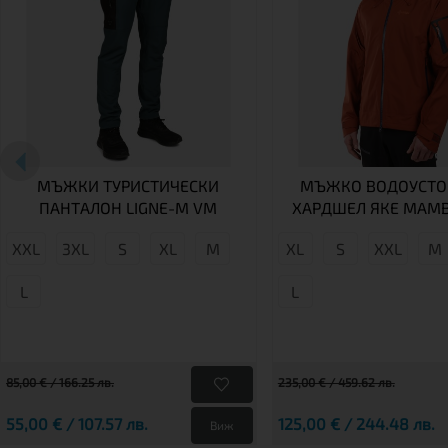
МЪЖКИ ТУРИСТИЧЕСКИ
МЪЖКО ВОДОУСТО
ПАНТАЛОН LIGNE-M VM
ХАРДШЕЛ ЯКЕ MAM
XXL
3XL
S
XL
M
XL
S
XXL
М
L
L
85,00 € / 166.25 лв.
235,00 € / 459.62 лв.
55,00 € / 107.57 лв.
125,00 € / 244.48 лв.
Виж