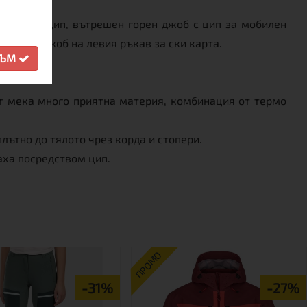
 джоба с цип, вътрешен горен джоб с цип за мобилен
 маска, джоб на левия ръкав за ски карта.
СЪМ
т мека много приятна материя, комбинация от термо
лътно до тялото чрез корда и стопери.
маха посредством цип.
ПРОМО
-31%
-27%