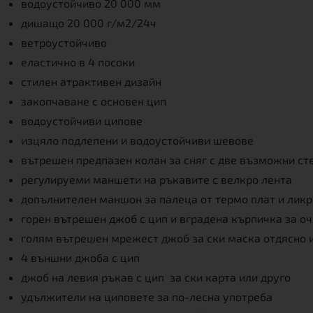
водоустойчивo 20 000 мм
дишащо 20 000 г/м2/24ч
ветроустойчиво
еластично в 4 посоки
стилен атрактивен дизайн
закопчаване с основен цип
водоустойчиви ципове
изцяло подлепени и водоустойчиви шевове
вътрешен предпазен колан за сняг с две възможни ст
регулируеми маншети на ръкавите с велкро лента
допълнителен маншон за палеца от термо плат и лик
горен вътрешен джоб с цип и вградена кърпичка за о
голям вътрешен мрежест джоб за ски маска отдясно и
4 външни джоба с цип
джоб на левия ръкав с цип за ски карта или друго
удължители на циповете за по-лесна употреба