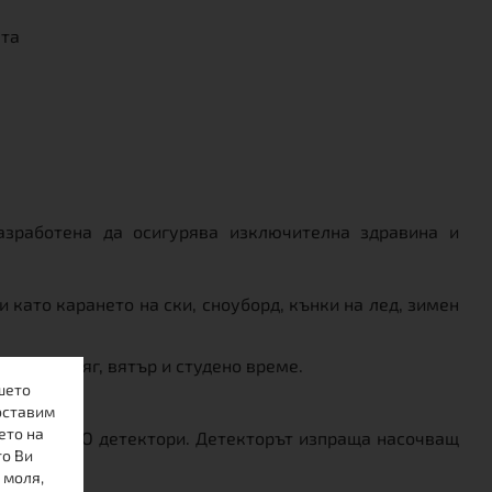
ата
зработена да осигурява изключителна здравина и
 като карането на ски, сноуборд, кънки на лед, зимен
 дъжд, сняг, вятър и студено време.
шето
оставим
ето на
 носят RECCO детектори. Детекторът изпраща насочващ
то Ви
то.
 моля,