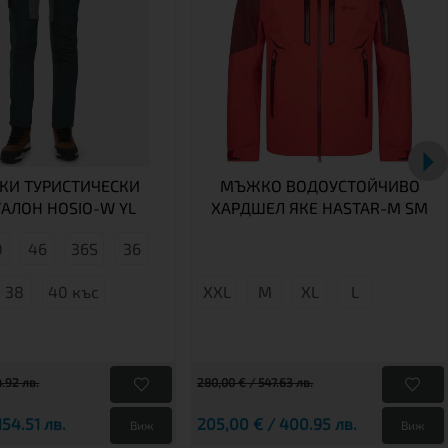
КИ ТУРИСТИЧЕСКИ
МЪЖКО ВОДОУСТОЙЧИВО
АЛОН HOSIO-W YL
ХАРДШЕЛ ЯКЕ HASTAR-M SM
0
46
36S
36
38
40 къс
XXL
М
XL
L
4.92 лв.
280,00 € / 547.63 лв.
154.51 лв.
205,00 € / 400.95 лв.
Виж
Виж