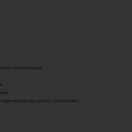
епени на регулация
ра
чила
 един вътрешен джоб с цип отляво