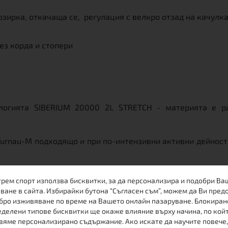
озирка, откачаща се, регулация с велкро отзад на качулк
ез корда и стопери
логията SIBERIUM 20000 2L STRETCH - материята е ра
Turnau-M подходящо и при по-интензивни активни дейности
то Turnau-M е практична, комфортна и надеждна защита от
трем спорт използва бисквитки, за да персонализира и подобри Ва
ст 20 000 мм и дишане 20 000 г/м
/24 ч.
2
ване в сайта. Избирайки бутона “Съгласен съм”, можем да Ви пред
бро изживяване по време на Вашето онлайн пазаруване. Блокиран
огия от две части. Ски курортите и спасителните екипи
делени типове бисквитки ще окаже влияние върху начина, по кой
те, носени от скиорите, ездачите или други хора на откри
вяме персонализирано съдържание. Ако искате да научите повече,