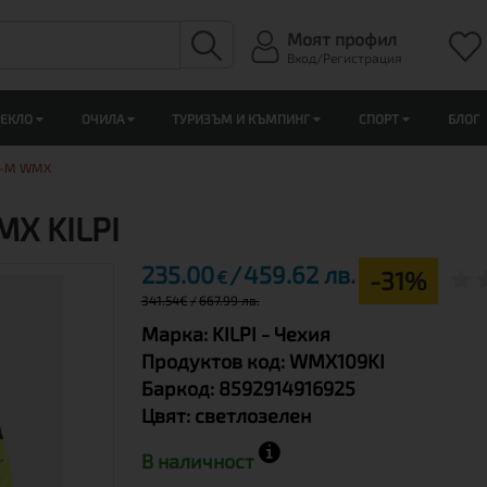
Моят профил
Вход/Регистрация
ЛЕКЛО
ОЧИЛА
ТУРИЗЪМ И КЪМПИНГ
СПОРТ
БЛОГ
U-M WMX
X KILPI
235.00
459.62 лв.
-31%
€
341.54
€
667.99 лв.
Марка:
KILPI
- Чехия
Продуктов код:
WMX109KI
Баркод:
8592914916925
Цвят:
светлозелен
В наличност