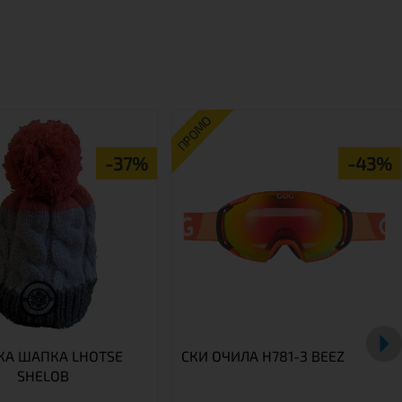
ПРОМО
-37%
-43%
КА ШАПКА LHOTSE
СКИ ОЧИЛА H781-3 BEEZ
SHELOB