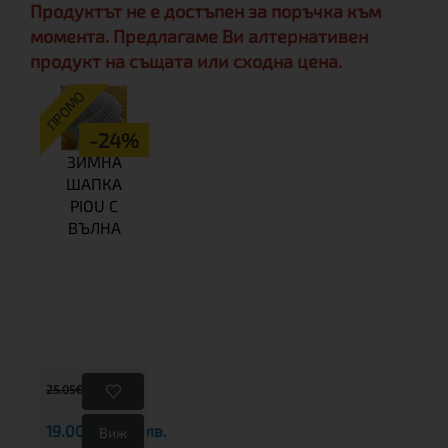
Продуктът не е достъпен за поръчка към
момента. Предлагаме Ви алтернативен
продукт на същата или сходна цена.
ПРОМО
-24%
ЗИМНА
ШАПКА
PIOU С
ВЪЛНА
25.05€
48.99 лв.
19.00€
37.16 лв.
Виж