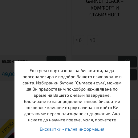
GARNET BLACK –
КОМФОРТ И
СТАБИЛНОСТ
46
43
65,00 € / 127.13 лв.
Екстрем спорт използва бисквитки, за да
49,00 € / 95.84 лв.
55,00 € / 107.57 лв.
Виж
Виж
персонализира и подобри Вашето изживяване в
сайта. Избирайки бутона “Съгласен съм”, можем
да Ви предоставим по-добро изживяване по
време на Вашето онлайн пазаруване.
ДРУГИ КЛИЕНТИ ХАРЕСАХА
Блокирането на определени типове бисквитки
ще окаже влияние върху начина, по който Ви
доставяме персонализирано съдържание. Ако
искате да научите повече, моля, прочетете
ПРОМО
Бисквитки - пълна информация
-30%