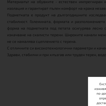
Материалът на обувките - естествен импрегниран 
изолация и гарантират пълен комфорт на крака незав
Подметката е продукт на дългогодишните изследван
стабилност. Големината, формата и разположението
форма на подметката под петата осигурява лесно с
изкачване на скалисти терени. Широките канали межд
не се намалява сцеплението с терена.
С отличните си високотехнологични параметри и качес
Здрави, стабилни и при хлъзгав или труден терен, во
Екс
изживя
по-до
опре
доста