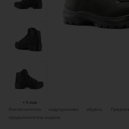
+
4
още
Изключително издрържливи обувки. Предна
продължително ходене.