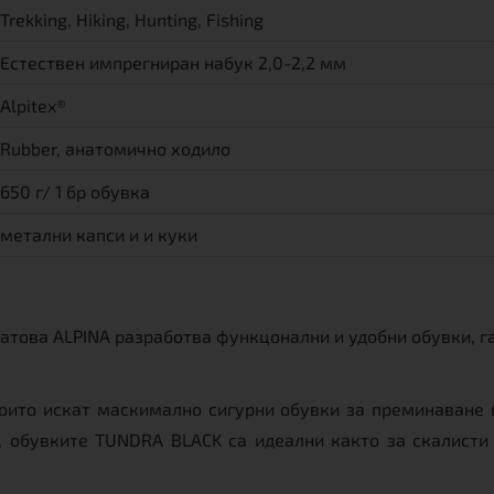
Trekking, Hiking, Hunting, Fishing
Естествен импрегниран набук 2,0-2,2 мм
Alpitex®
Rubber, анатомично ходило
650 г/ 1 бр обувка
метални капси и и куки
това ALPINA разработва функцонални и удобни обувки, г
оито искат маскимално сигурни обувки за преминаване п
, обувките TUNDRA BLACK са идеални както за скалисти 