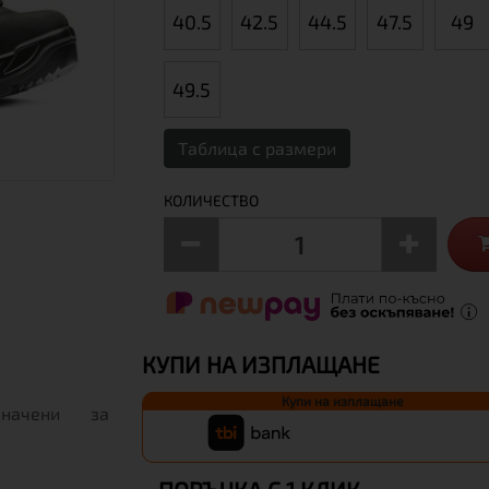
40.5
42.5
44.5
47.5
49
49.5
Таблица с размери
КОЛИЧЕСТВО
КУПИ НА ИЗПЛАЩАНЕ
Купи на изплащане
значени за