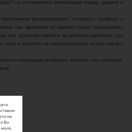
lpitex® са оптималната комбинация между дишане и
е максимална функционалност, сигурност, комфорт и
пление при движение по неравен терен. Специалната
фер под пръстите спомага по-доброто сцепление при
, като в резултат на това подметката остава чиста и
ително подходящи за трекинг, хайкинг, лов и риболов.
дене.
шето
оставим
ето на
то Ви
 моля,