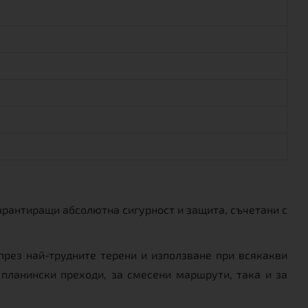
арантиращи абсолютна сигурност и защита, съчетани с
рез най-трудните терени и използване при всякакви
планински преходи, за смесени маршрути, така и за