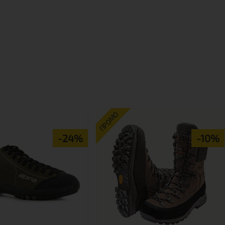
ПРОМО
-24%
-10%