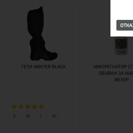
ОТК
ГЕТИ WINTER BLACK
ИМПРЕГНАТОР СП
ОБУВКИ ЗА НА
ВЕЛУР
S
М
L
XL