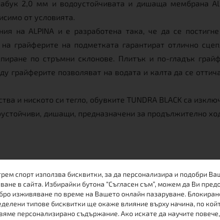
набук 2,0 мм и водоустойчивата и дишаща мембрана A
исимо от условията.
ия на ALPINA и е разработена така, че да се постигн
 на грайферите на подметката гарантират отлично сце
пиране по стръмни склонове. Плитък и по-гладък грай
у грайферите позволяват на водата и калта да се оттичат
тва и ниското си тегло, обувките TUNDRA BLACK са изключ
доустойчиви, дишащи, предназначени за продължително хо
трем спорт използва бисквитки, за да персонализира и подобри Ва
ване в сайта. Избирайки бутона “Съгласен съм”, можем да Ви пред
бро изживяване по време на Вашето онлайн пазаруване. Блокиран
ПРЕПОРЪЧАНИ ПРОДУКТИ
делени типове бисквитки ще окаже влияние върху начина, по кой
вяме персонализирано съдържание. Ако искате да научите повече,