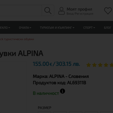
Моят профил
Вход/Регистрация
ЛЕКЛО
ОЧИЛА
ТУРИЗЪМ И КЪМПИНГ
СПОРТ
БЛОГ
ack туристически обувки
бувки ALPINA
155.00
303.15 лв.
€
Марка:
ALPINA
- Словения
Продуктов код:
AL69311B
В наличност
РАЗМЕР