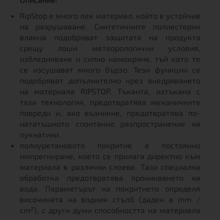
RipStop е много лек материал, който е устойчив
на разрушаване. Синтетичните полиестерни
влакна подобряват защитата на продукта
срещу лоши метеорологични условия,
избледняване и силно намокряне, тъй като те
се изсушават много бързо. Тези функции се
подобряват допълнително чрез внедряването
на материала RIPSTOP. Тъканта, изтъкана с
тази технология, предотвратява механичните
повреди и, ако възникне, предотвратява по-
нататъшното спонтанно разпространение на
пукнатини.
полиуретановото покритие е постоянно
импрегниране, което се прилага директно към
материала в различни слоеве. Тази специална
обработка предотвратява проникването на
вода. Параметърът на покритието определя
височината на водния стълб (даден в mm /
cm²), с други думи способността на материала