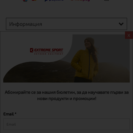
Информация
X
Екстрем спорт ЕООД, BG131452613, административен адрес
гр. София, Овча купел, ул.692, №12, офис 1, магазини
гр.София,бул. Дондуков 42, тел.:+359 895461012
Абонирайте се за нашия бюлетин, за да научавате първи за
нови продукти и промоции!
Email *