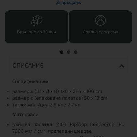
за връщане
.
Връщане до 30 дни
Лоялна програма
ОПИСАНИЕ
Спецификации:
размери: (Ш × Д × В) 120 × 285 × 100 cm
размери: (опакована палатка) 50 x 13 cm
тегло: мин./цел 2.5 кг / 2.7 кг
Материали:
външна палатка: 210T RipStop Полиестер, PU
7000 мм / см², подлепени шевове