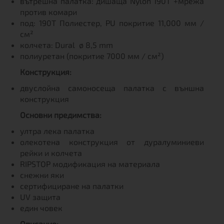
вътрешна палатка: дишаща Nylon 190T +мрежа
против комари
под: 190T Полиестер, PU покритие 11,000 мм /
см²
колчета: Dural ø 8,5 mm
полиуретан (покритие 7000 мм / см²)
Конструкция:
двуслойна самоносеща палатка с външна
конструкция
Основни предимства:
ултра лека палатка
олекотена конструкция от дуралуминиеви
рейки и колчета
RIPSTOP модификация на материала
снежни яки
сертифициране на палатки
UV защита
един човек
Описание: