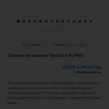
0 отзива
/
Напишете отзив
Палатка за къмпинг Boston 4 ALPINA
329.00
643.47 лв.
€
428.00
€
837.10 лв.
Още една от палатките от линията Boston, която този път
ще бъде оценена от тези, които търсят две отделни
спални за двама души. Палатката разполага с висока и
просторна зала, която е оборудвана с подвижен под и два
входа.