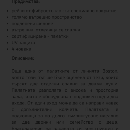
Предимства:
рейки от фибростъкло със специално покритие
голямо вътрешно пространство
подлепени шевове
вътрешна, отделяща се спалня
сертифицирана - палатки
UV защита
4 човека
Описание:
Още една от палатките от линията Boston,
която този път ще бъде оценена от тези, които
търсят две отделни спални за двама души.
Палатката разполага с висока и просторна
зала, която е оборудвана с подвижен под и два
входа. От един вход може да се направи навес
с допълнителни колчета. Палатката е
подходяща за по-дълго къмпингуване идеално
за две двойки или семейство с деца.
Благодарение на здравата си конструкция и