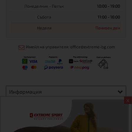
Понеделник - Петък
10:00 - 19:00
Събота
11:00 - 16:00
Неделя
Почивен ден
Имейл на управителя: office@extreme-bg.com
Информация
X
Екстрем спорт ЕООД, BG131452613, административен адрес
гр. София, Овча купел, ул.692, №12, офис 1, магазини
гр.София,бул. Дондуков 42, тел.:+359 895461012