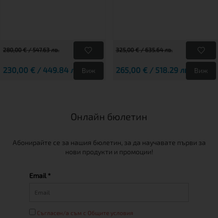
280,00 € / 547.63 лв.
325,00 € / 635.64 лв.
230,00 € / 449.84 лв.
265,00 € / 518.29 лв.
Виж
Виж
Онлайн бюлетин
Абонирайте се за нашия бюлетин, за да научавате първи за
нови продукти и промоции!
Email *
Съгласен/а съм с Общите условия