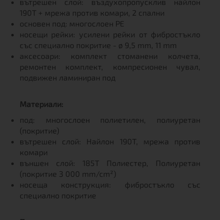
вътрешен слой: въздухопропусклив найлон
190T + мрежа против комари, 2 спални
основен под: многослоен PE
носещи рейки: усилени рейки от фибростъкло
със специално покритие - ø 9,5 mm, 11 mm
аксесоари: комплект стоманени колчета,
ремонтен комплект, компресионен чувал,
подвижен ламиниран под
Материали:
под: многослоен полиетилен, полиуретан
(покритие)
вътрешен слой: Найлон 190T, мрежа против
комари
външен слой: 185T Полиестер, Полиуретан
(покритие 3 000 mm/cm²)
носеща конструкция: фибростъкло със
специално покритие