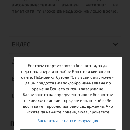
висококачествения външен материал на
палатката, тя може да издържи на лошо време.
ВИДЕО
ДОСТАВКА
Екстрем спорт използва бисквитки, за да
персонализира и подобри Вашето изживяване в
сайта. Избирайки бутона “Съгласен съм”, можем
ВРЪЩАНЕ
да Ви предоставим по-добро изживяване по
време на Вашето онлайн пазаруване.
Блокирането на определени типове бисквитки
ОТЗИВИ (0)
ще окаже влияние върху начина, по който Ви
доставяме персонализирано съдържание. Ако
искате да научите повече, моля, прочетете
Бисквитки - пълна информация
ПРЕПОРЪЧВАМЕ ВИ СЪЩО: