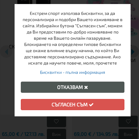
Екстрем спорт използва бисквитки, за да
персонализира и подобри Вашето изживяване в
сайта. Избирайки бутона “Съгласен съм”, можем
да Ви предоставим по-добро изживяване по
време на Вашето онлайн пазаруване.
Блокирането на определени типове бисквитки
СКЕЙТБОРД TEMPISH
ДЕТСКИ РЕГУЛИРУЕМИ
ще окаже влияние върху начина, по който Ви
EMPTY
КЪНКИ TEMPISH TRILO 4
доставяме персонализирано съдържание. Ако
В 1 GIRL – РОЛЕРИ, КЪНКИ
искате да научите повече, моля, прочетете
ЗА ЛЕД И РОЛКОВИ
Бисквитки - пълна информация
КЪНКИ В ЕДНО
ОТКАЗВАМ
26-29
30-33
34-37
СЪГЛАСЕН СЪМ
65,00 € / 127.13 лв.
69,00 € / 134.95 лв.
Виж
Виж