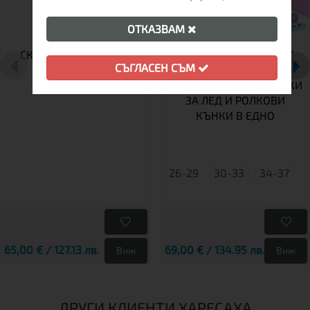
ОТКАЗВАМ
СКЕЙТБОРД TEMPISH
ДЕТСКИ РЕГУЛИРУЕМИ
СЪГЛАСЕН СЪМ
EMPTY
КЪНКИ TEMPISH TRILO 4
В 1 GIRL – РОЛЕРИ, КЪНКИ
ЗА ЛЕД И РОЛКОВИ
КЪНКИ В ЕДНО
26-29
30-33
34-37
65,00 € / 127.13 лв.
69,00 € / 134.95 лв.
Виж
Виж
ДРУГИ КЛИЕНТИ ХАРЕСАХА