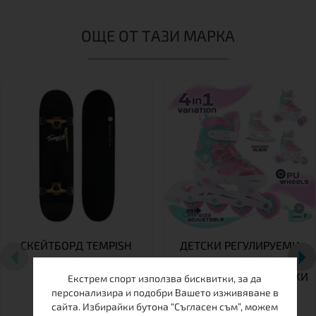
ОЩЕ ОТ ТАЗИ МАРКА
СКЕЙТБОРД TEMPISH
ДЕТСКИ РЕГУЛИРУЕМИ
EMPTY
КЪНКИ TEMPISH TRILO 4
В 1 GIRL – РОЛЕРИ, КЪНКИ
Екстрем спорт използва бисквитки, за да
ЗА ЛЕД И РОЛКОВИ
персонализира и подобри Вашето изживяване в
КЪНКИ В ЕДНО
сайта. Избирайки бутона “Съгласен съм”, можем