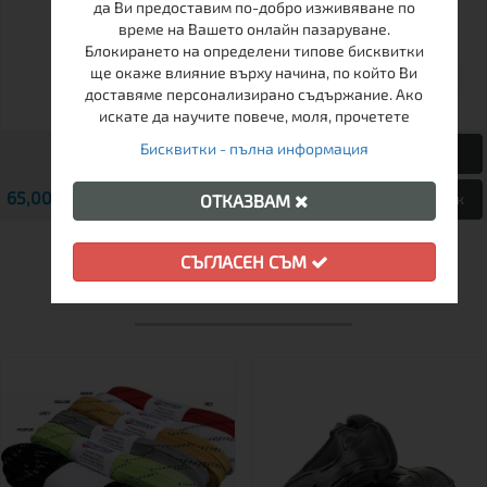
да Ви предоставим по-добро изживяване по
време на Вашето онлайн пазаруване.
Блокирането на определени типове бисквитки
ще окаже влияние върху начина, по който Ви
26-29
30-33
34-37
доставяме персонализирано съдържание. Ако
искате да научите повече, моля, прочетете
Бисквитки - пълна информация
65,00 € / 127.13 лв.
69,00 € / 134.95 лв.
Виж
Виж
ОТКАЗВАМ
СЪГЛАСЕН СЪМ
ДРУГИ КЛИЕНТИ ХАРЕСАХА