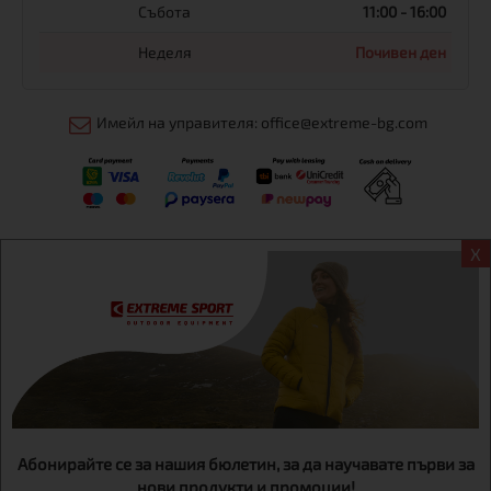
Събота
11:00 - 16:00
Неделя
Почивен ден
Имейл на управителя: office@extreme-bg.com
X
Информация
Екстрем спорт ЕООД, BG131452613, административен адрес
гр. София, Овча купел, ул.692, №12, офис 1, магазини
гр.София,бул. Дондуков 42, тел.:+359 895461012
Абонирайте се за нашия бюлетин, за да научавате първи за
нови продукти и промоции!