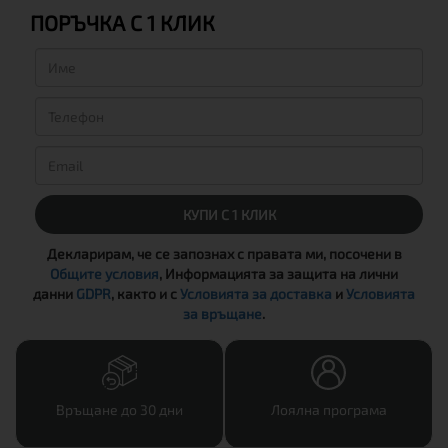
ПОРЪЧКА С 1 КЛИК
КУПИ С 1 КЛИК
Декларирам, че се запознах с правата ми, посочени в
Общите условия
, Информацията за защита на лични
данни
GDPR
, както и с
Условията за доставка
и
Условията
за връщане
.
Връщане до 30 дни
Лоялна програма