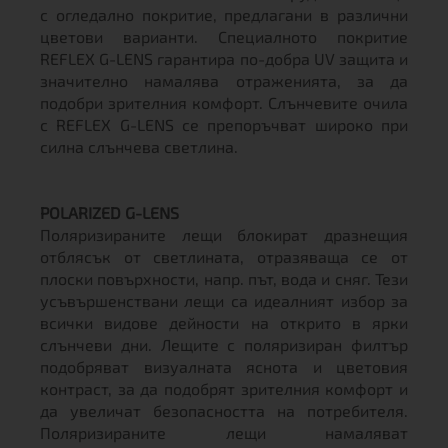
с огледално покритие, предлагани в различни
цветови варианти. Специалното покритие
REFLEX G-LENS гарантира по-добра UV защита и
значително намалява отраженията, за да
подобри зрителния комфорт. Слънчевите очила
с REFLEX G-LENS се препоръчват широко при
силна слънчева светлина.
POLARIZED G-LENS
Поляризираните лещи блокират дразнещия
отблясък от светлината, отразяваща се от
плоски повърхности, напр. път, вода и сняг. Тези
усъвършенствани лещи са идеалният избор за
всички видове дейности на открито в ярки
слънчеви дни. Лещите с поляризиран филтър
подобряват визуалната яснота и цветовия
контраст, за да подобрят зрителния комфорт и
да увеличат безопасността на потребителя.
Поляризираните лещи намаляват