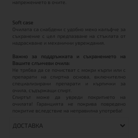
напрежението в очите.
Soft case
Очилата са снабдени с удобно меко калъфче за
съхранение с цел предпазване на стъклата от
надраскване и механични увреждания.
Важно за поддръжката и съхранението на
Вашите слънчеви очила:
Не трябва да се почистват с мокри кърпи или с
препарати на спиртна основа, включително
специализирани препарати и кърпички за
очила, съдържащи спирт.
Спиртът може да увреди покритието на
очилата! Гаранцията не покрива повредено
покритие вследствие на неправилна употреба!
ДОСТАВКА