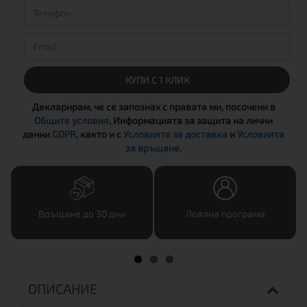
КУПИ С 1 КЛИК
Декларирам, че се запознах с правата ми, посочени в
Общите условия
, Информацията за защита на лични
данни
GDPR
, както и с
Условията за доставка
и
Условията
за връщане
.
Връщане до 30 дни
Лоялна програма
ОПИСАНИЕ