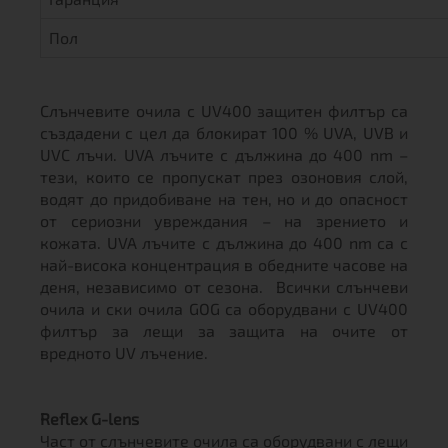
Пол
Слънчевите очила с UV400 защитен филтър са
създадени с цел да блокират 100 % UVA, UVB и
UVC лъчи. UVA лъчите с дължина до 400 nm –
тези, които се пропускат през озоновия слой,
водят до придобиване на тен, но и до опасност
от сериозни увреждания – на зрението и
кожата. UVA лъчите с дължина до 400 nm са с
най-висока концентрация в обедните часове на
деня, независимо от сезона. Всички слънчеви
очила и ски очила GOG са оборудвани с UV400
филтър за лещи за защита на очите от
вредното UV лъчение.
Reflex G-lens
Част от слънчевите очила са оборудвани с лещи