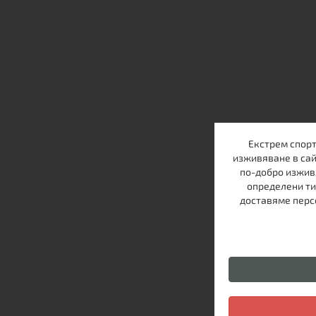
Екстрем спорт
изживяване в сай
по-добро изжив
определени ти
доставяме персо