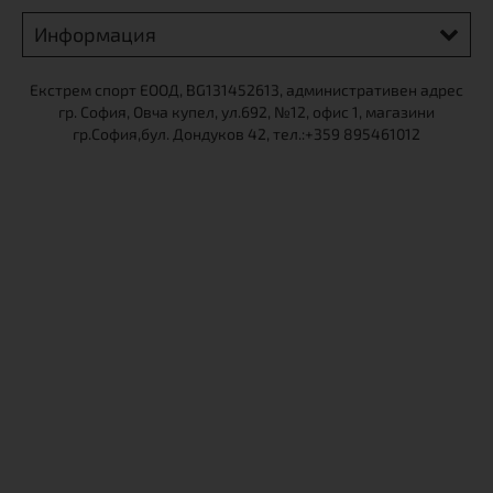
Информация
Екстрем спорт ЕООД, BG131452613, административен адрес
гр. София, Овча купел, ул.692, №12, офис 1, магазини
гр.София,бул. Дондуков 42, тел.:+359 895461012