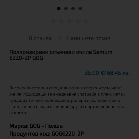
0 отзива
/
Напишете отзив
Поляризирани слънчеви очила Samum
E220-2P GOG
35.00
68.45 лв.
€
Висококачествени специализирани спортни слънчеви
очила, подходящи за ежедневна употреба в планината и
града, за тичане, колоездене, ролери и ролкови кънки,
скейт, конна езда и всякакви други спортни дейности на
открито.
Марка:
GOG
- Полша
Продуктов код:
GOGE220-2P