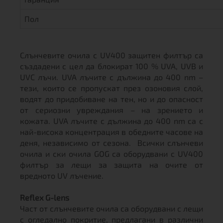
Пол
Слънчевите очила с UV400 защитен филтър са
създадени с цел да блокират 100 % UVA, UVB и
UVC лъчи. UVA лъчите с дължина до 400 nm –
тези, които се пропускат през озоновия слой,
водят до придобиване на тен, но и до опасност
от сериозни увреждания – на зрението и
кожата. UVA лъчите с дължина до 400 nm са с
най-висока концентрация в обедните часове на
деня, независимо от сезона. Всички слънчеви
очила и ски очила GOG са оборудвани с UV400
филтър за лещи за защита на очите от
вредното UV лъчение.
Reflex G-lens
Част от слънчевите очила са оборудвани с лещи
с огледално покритие, предлагани в различни