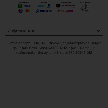
Информация
Екстрем спорт ЕООД, BG131452613, административен адрес
гр. София, Овча купел, ул.692, №12, офис 1, магазини
гр.София,бул. Дондуков 42, тел.:+359 895461012