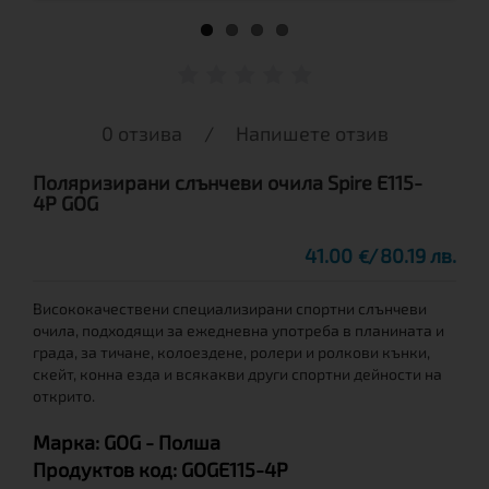
0 отзива
/
Напишете отзив
Поляризирани слънчеви очила Spire E115-
4P GOG
41.00
80.19 лв.
€
Висококачествени специализирани спортни слънчеви
очила, подходящи за ежедневна употреба в планината и
града, за тичане, колоездене, ролери и ролкови кънки,
скейт, конна езда и всякакви други спортни дейности на
открито.
Марка:
GOG
- Полша
Продуктов код:
GOGE115-4P