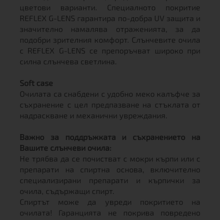
цветови варианти. Специалното покритие
REFLEX G-LENS гарантира по-добра UV защита и
значително намалява отраженията, за да
подобри зрителния комфорт. Слънчевите очила
с REFLEX G-LENS се препоръчват широко при
силна слънчева светлина.
Soft case
Очилата са снабдени с удобно меко калъфче за
съхранение с цел предпазване на стъклата от
надраскване и механични увреждания.
Важно за поддръжката и съхранението на
Вашите слънчеви очила:
Не трябва да се почистват с мокри кърпи или с
препарати на спиртна основа, включително
специализирани препарати и кърпички за
очила, съдържащи спирт.
Спиртът може да увреди покритието на
очилата! Гаранцията не покрива повредено