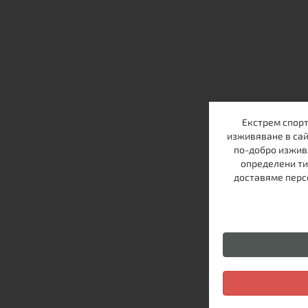
Екстрем спорт
изживяване в сай
по-добро изжив
определени ти
доставяме персо