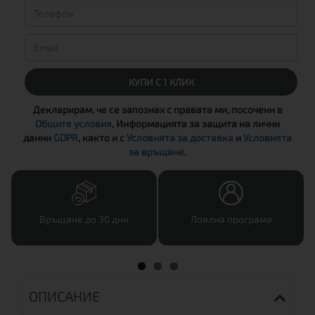
КУПИ С 1 КЛИК
Декларирам, че се запознах с правата ми, посочени в
Общите условия
, Информацията за защита на лични
данни
GDPR
, както и с
Условията за доставка
и
Условията
за връщане
.
Връщане до 30 дни
Лоялна програма
ОПИСАНИЕ