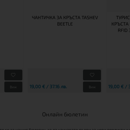
ЧАНТИЧКА ЗА КРЪСТА TASHEV
ТУРИС
BEETLE
КРЪСТА 
RFID
19,00 € / 37.16 лв.
19,00 € / 
Виж
Виж
Онлайн бюлетин
е се за нашия бюлетин, за да научавате първи за нови продукти и