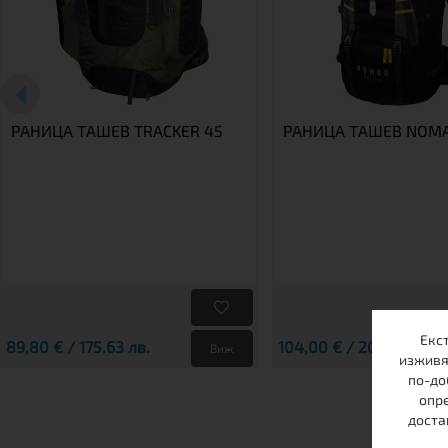
РАНИЦА TАШЕВ TRACKER 45
РАНИЦА ТАШЕВ NOMA
Екс
89,80 € / 175.63 лв.
104,00 € / 203.41 лв.
Виж
изживя
по-до
опре
доста