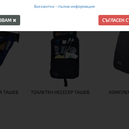
Бисквитки - пълна информация
АЗВАМ
СЪГЛАСЕН 
А TАШЕВ
ТОАЛЕТЕН НЕСЕСЕР TАШЕВ
КОМПЛЕ