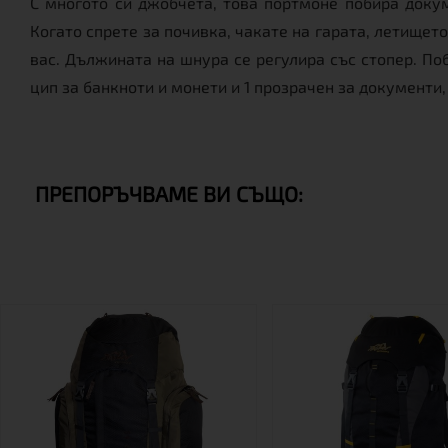
С многото си джобчета, това портмоне побира докум
Когато спрете за почивка, чакате на гарата, летището
вас. Дължината на шнура се регулира със стопер. Поб
цип за банкноти и монети и 1 прозрачен за документи,
ПРЕПОРЪЧВАМЕ ВИ СЪЩО: