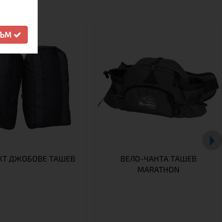
СЪМ
КТ ДЖОБОВЕ ТАШЕВ
ВЕЛО-ЧАНТА TАШЕВ
MARATHON