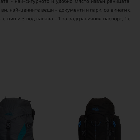
ата - най-сигурното и удобно място извън раницата.
 ви, най-ценните вещи - документи и пари, са винаги с
 цип и 3 под капака - 1 за задграничния паспорт, 1 с