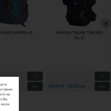
TАШЕВ VIHREN 40
РАНИЦА TАШЕВ TRACKER
70+10
шето
140.82 лв.
147,00 € / 287.51 лв.
Виж
Виж
оставим
ето на
то Ви
 моля,