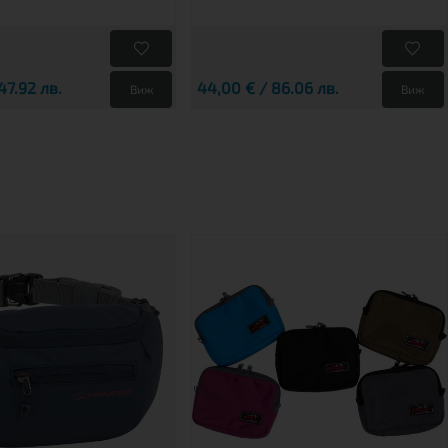
47.92 лв.
44,00 € / 86.06 лв.
Виж
Виж