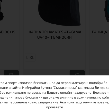
D 80+15
ШАПКА TREKMATES ATACAMA
РАНИЦА 
UV40+ ТЪМНОСИН
L-XL
трем спорт използва бисквитки, за да персонализира и подобри Ва
23,00 € / 44.98 лв.
72,00 € / 
Виж
Виж
ване в сайта. Избирайки бутона “Съгласен съм”, можем да Ви пред
бро изживяване по време на Вашето онлайн пазаруване. Блокиран
делени типове бисквитки ще окаже влияние върху начина, по кой
вяме персонализирано съдържание. Ако искате да научите повече,
ДРУГИ КЛИЕНТИ ХАРЕСАХА
прочетете