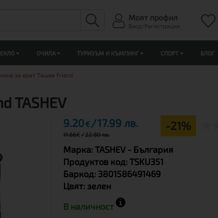
Моят профил
Вход/Регистрация
ЛЕКЛО
ОЧИЛА
ТУРИЗЪМ И КЪМПИНГ
СПОРТ
БЛОГ
моне за врат Ташев Friend
nd TASHEV
9.20
17.99 лв.
-21%
€
11.66
€
22.80 лв.
Марка:
TASHEV
- България
Продуктов код:
TSKU351
Баркод:
3801586491469
Цвят:
зелен
В наличност