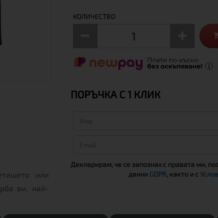
КОЛИЧЕСТВО
ПОРЪЧКА С 1 КЛИК
Декларирам, че се запознах с правата ми, по
данни
GDPR
, както и с
Услов
етището или
рба ви, най-