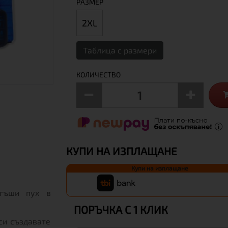
РАЗМЕР
2XL
Таблица с размери
КОЛИЧЕСТВО
КУПИ НА ИЗПЛАЩАНЕ
Купи на изплащане
 гъши пух в
ПОРЪЧКА С 1 КЛИК
си създавате