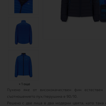
+
1
още
Пухено яке от висококачествен фин естествен
съотношението пух/перушина е 90/10.
Решено с две лица в два модерни цвята, като така 