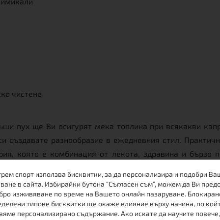
 химикали
ско чистене
ъши пух ще Ви осигурят мека топлина при всякакви капр
 си създавате разнообразие в ежедневния стил. Практи
рия, която е комбинация от лекота, здравина и бързо
уг багаж, а защо не и в дамска чанта - така винаги ще 
трем спорт използва бисквитки, за да персонализира и подобри Ва
AR DOWN Navy/saxe blue е подходящо за туризъм, разходк
ване в сайта. Избирайки бутона “Съгласен съм”, можем да Ви пред
бро изживяване по време на Вашето онлайн пазаруване. Блокиран
делени типове бисквитки ще окаже влияние върху начина, по кой
вяме персонализирано съдържание. Ако искате да научите повече,