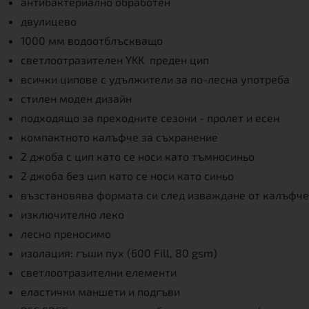
антибактериално обработен
двулицево
1000 мм водоотблъскващо
светлоотразителен YKK преден цип
всички ципове с удължители за по-лесна употреба
стилен моден дизайн
подходящо за преходните сезони - пролет и есен
компактното калъфче за съхранение
2 джоба с цип като се носи като тъмносиньо
2 джоба без цип като се носи като синьо
възстановява формата си след изваждане от калъфче
изключително леко
лесно преносимо
изолация: гъши пух (600 Fill, 80 gsm)
светлоотразителни елементи
еластични маншети и подгъви