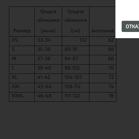
Гръдна
Гръдна
обиколка
обиколка
ОТК
Размер
(инча)
(см)
височина
XS
33-34
132
62
S
35-36
89-91
66
M
37-38
94-97
68
L
39-40
99-102
70
XL
41-42
104-107
72
XXL
43-44
109-112
74
XXXL
46-48
117-122
76