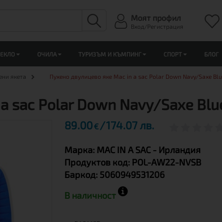
Моят профил
Вход/Регистрация
ЛЕКЛО
ОЧИЛА
ТУРИЗЪМ И КЪМПИНГ
СПОРТ
БЛОГ
ени якета
Пухено двулицево яке Mac in a sac Polar Down Navy/Saxe Blu
a sac Polar Down Navy/Saxe Blu
89.00
174.07 лв.
€
Марка:
MAC IN A SAC
- Ирландия
Продуктов код:
POL-AW22-NVSB
Баркод:
5060949531206
В наличност