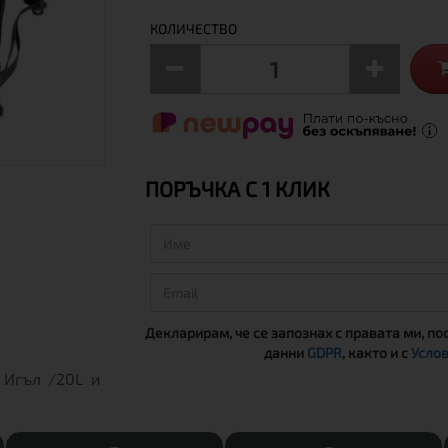
КОЛИЧЕСТВО
ПОРЪЧКА С 1 КЛИК
Декларирам, че се запознах с правата ми, по
данни
GDPR
, както и с
Услов
 Игъл /20L и