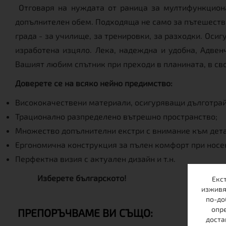
Отговаря на нуждата от раница за мултифункциона
допълнителен обем. Подходяща не само за пътешествия
града - за училище, за тренировки, за разходки. Оси
изработена изцяло. Лека, надеждна и удобна, Адвен
Вашият любим спътник при преходи в планината, в св
Доверете се на всяко нейно предимство:
Висококачествени материали, осигуряващи дълготрай
Трационално разпределено вътрешно пространство;
Множество допълнителни екстри с внимание към дета
Ергономична конструкция за пълен комфорт при носе
Перфектна визия с актуален дизайн и т.н.
Изберете българското!
Екс
изживя
по-до
опре
ПРЕПОРЪЧВАМЕ ВИ СЪЩО:
доста