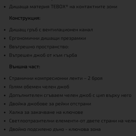
Дишаща материя TEBOX® на контактните зони
Конструкция:
Дишащ гръб с вентилационен канал
Ергономични дишащи презрамки
Ввътрешно пространство:
Вътрешен джоб от към гърба
Външна част:
Странични компресионни ленти – 2 броя
Голям обемен челен джоб
Допълнителен сгъваем челен джоб с цип върху него
Двойка джобове за рейки отстрани
Халка за закачване на ключове
Светлоотразителни елементи-от двете страни на чел
Двойно подсилено дъно - ключова зона