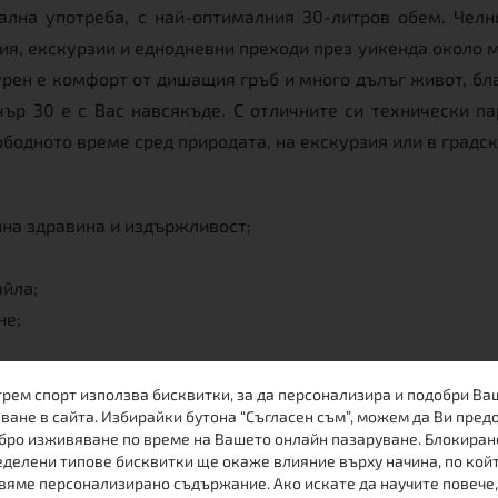
лна употреба, с най-оптималния 30-литров обем. Челни
, екскурзии и еднодневни преходи през уикенда около мя
гурен е комфорт от дишащия гръб и много дълъг живот, бл
чър 30 е с Вас навсякъде. С отличните си технически п
ободното време сред природата, на екскурзия или в градс
на здравина и издържливост;
йла;
не;
трем спорт използва бисквитки, за да персонализира и подобри Ва
ване в сайта. Избирайки бутона “Съгласен съм”, можем да Ви пред
бро изживяване по време на Вашето онлайн пазаруване. Блокиран
делени типове бисквитки ще окаже влияние върху начина, по кой
вяме персонализирано съдържание. Ако искате да научите повече,