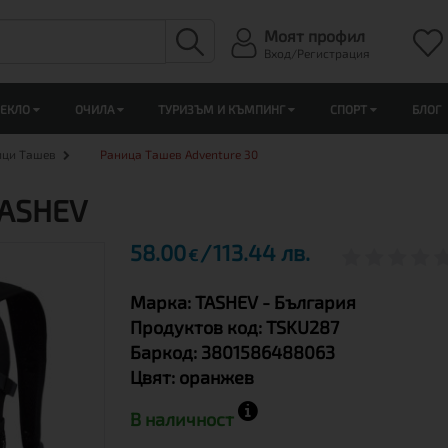
Моят профил
Вход/Регистрация
ЛЕКЛО
ОЧИЛА
ТУРИЗЪМ И КЪМПИНГ
СПОРТ
БЛОГ
ици Ташев
Раница Ташев Adventure 30
TASHEV
58.00
113.44 лв.
€
Марка:
TASHEV
- България
Продуктов код:
TSKU287
Баркод:
3801586488063
Цвят:
оранжев
В наличност