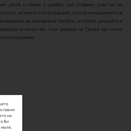
ят джоб е голям и удобен, със сгъваем участък за
стото, на което сте отседнали, но и за ежедневието в
агодарение на материала Cordura, от който раницата е
араметри и качества, тази раница на Ташев ще стане
кото ежедневие.
шето
оставим
ето на
то Ви
 моля,