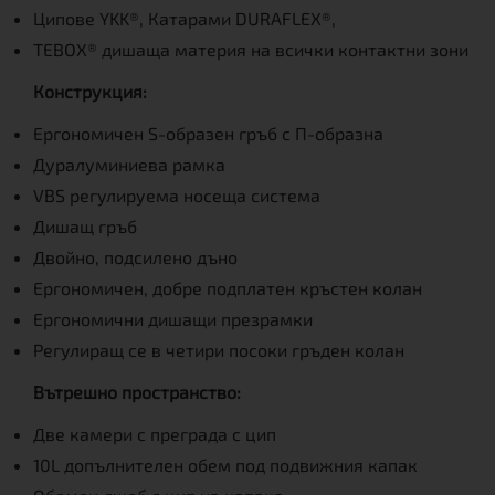
Ципове YKK®, Катарами DURAFLEX®,
TEBOX® дишаща материя на всички контактни зони
Конструкция:
Ергономичен S-образен гръб с П-образна
Дуралуминиева рамка
VBS регулируема носеща система
Дишащ гръб
Двойно, подсилено дъно
Ергономичен, добре подплатен кръстен колан
Ергономични дишащи презрамки
Регулиращ се в четири посоки гръден колан
Вътрешно пространство:
Две камери с преграда с цип
10L допълнителен обем под подвижния капак