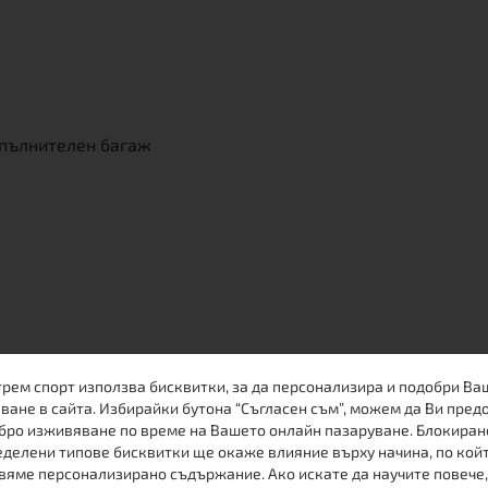
опълнителен багаж
т раници с голям обем - точно посредата между серията
трем спорт използва бисквитки, за да персонализира и подобри Ва
зия. По функционалност е подобна на Номад, но изработе
ване в сайта. Избирайки бутона “Съгласен съм”, можем да Ви пред
р.
бро изживяване по време на Вашето онлайн пазаруване. Блокиран
делени типове бисквитки ще окаже влияние върху начина, по кой
та между Номад 60+10 и Кентавър 60+10: с най-необход
вяме персонализирано съдържание. Ако искате да научите повече,