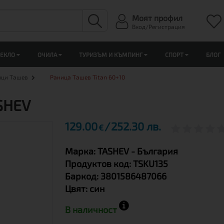
Моят профил
Вход/Регистрация
ЛЕКЛО
ОЧИЛА
ТУРИЗЪМ И КЪМПИНГ
СПОРТ
БЛОГ
ици Ташев
Раница Tашев Titan 60+10
SHEV
129.00
252.30 лв.
€
Марка:
TASHEV
- България
Продуктов код:
TSKU135
Баркод:
3801586487066
Цвят:
син
В наличност