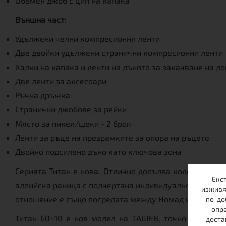
Обемен джоб с цип на капака
Външна част:
Удължени челни компресионни ленти
Две двойки удължени странични компресионни ленти
Халки на капака и ленти на дъното за закачване на д
Две ленти за аксесоари
Ръчна дръжка
Странични джобове за рейки
Място за пикел/щеки - 2 броя
Ленти за ръце на презрамките за опора на ръцете
Двойно подсилено дъно като ключова зона
Серията Титан е нова. Отлично допълва колекцията о
Екс
алпийска раница с подчертана индивидуалност като ви
изживя
отношение е също посредата между Номад и Кентавъ
по-до
опре
Титан 60+10 е нов модел на ТАШЕВ, точно посреда
доста