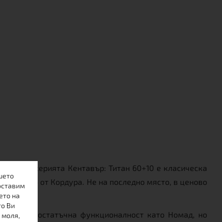
 Номад и серията Кентавър: Титан 60+10 е класическа
шето
на изцяло от Кордура. Не на последно място, в ценово
оставим
ето на
то Ви
имата и достатъчна функционалност като Номад, но
 моля,