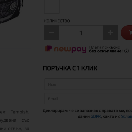
КОЛИЧЕСТВО
ПОРЪЧКА С 1 КЛИК
Декларирам, че се запознах с правата ми, по
л: Tempish,
данни
GDPR
, както и с
Услов
рудвана със
ки отвън, за