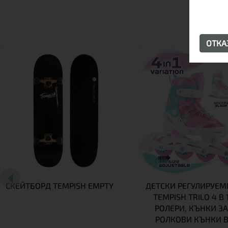
ОТК
СКЕЙТБОРД TEMPISH EMPTY
ДЕТСКИ РЕГУЛИРУЕМ
TEMPISH TRILO 4 В 1
РОЛЕРИ, КЪНКИ ЗА
РОЛКОВИ КЪНКИ В