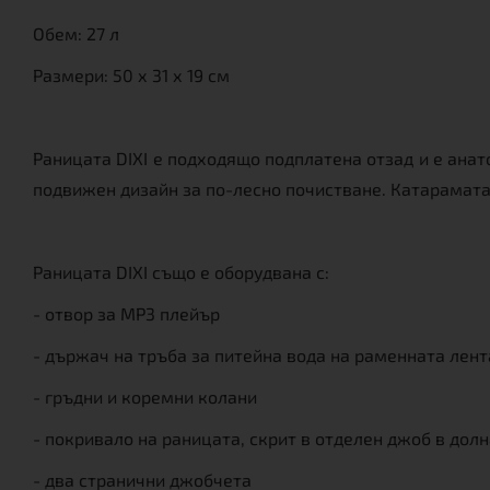
Обем: 27 л
Размери: 50 х 31 х 19 см
Раницата DIXI е подходящо подплатена отзад и е ана
подвижен дизайн за по-лесно почистване. Катарамата
Раницата DIXI също е оборудвана с:
- отвор за MP3 плейър
- държач на тръба за питейна вода на раменната лент
- гръдни и коремни колани
- покривало на раницата, скрит в отделен джоб в дол
- два странични джобчета