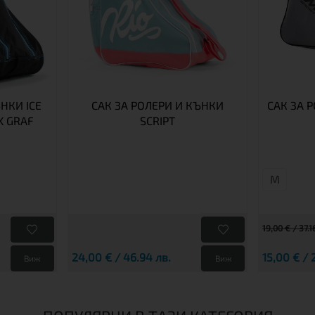
НКИ ICE
САК ЗА РОЛЕРИ И КЪНКИ
САК ЗА 
K GRAF
SCRIPT
М
19,00 € / 37.1
24,00 € / 46.94 лв.
15,00 € / 
Виж
Виж