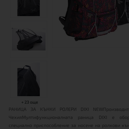
+
23
още
РАНИЦА ЗА КЪНКИ РОЛЕРИ DIXI NEWПроизводите
ЧехияМултифункционалната раница DIXI е обо
специално приспособление за носене на ролкови кън