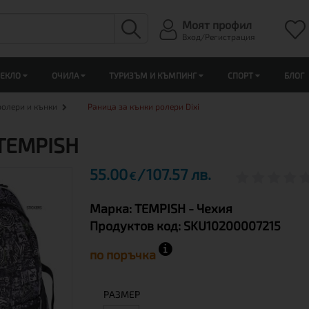
Моят профил
Вход/Регистрация
ЛЕКЛО
ОЧИЛА
ТУРИЗЪМ И КЪМПИНГ
СПОРТ
БЛОГ
ролери и кънки
Раница за кънки ролери Dixi
 TEMPISH
55.00
107.57 лв.
€
Марка:
TEMPISH
- Чехия
Продуктов код:
SKU10200007215
по поръчка
РАЗМЕР