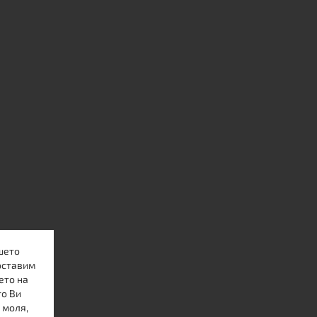
шето
оставим
ето на
то Ви
 моля,