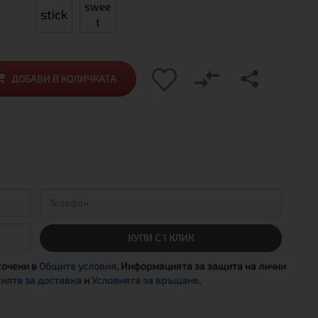
swee
stick
t
ДОБАВИ В КОЛИЧКАТА
КУПИ С 1 КЛИК
сочени в
Общите условия
, Информацията за защита на лични
ията за доставка
и
Условията за връщане
.