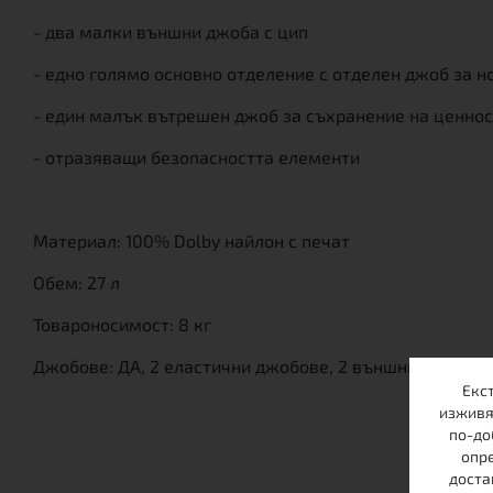
- два малки външни джоба с цип
- едно голямо основно отделение с отделен джоб за н
- един малък вътрешен джоб за съхранение на ценно
- отразяващи безопасността елементи
Материал: 100% Dolby найлон с печат
Обем: 27 л
Товароносимост: 8 кг
Джобове: ДА, 2 еластични джобове, 2 външни джоба
Екс
изживя
по-до
опре
доста