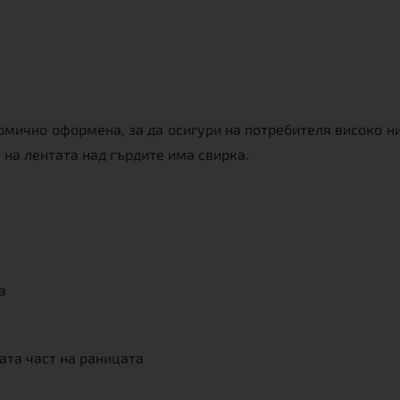
томично оформена, за да осигури на потребителя високо н
 на лентата над гърдите има свирка.
а
ната част на раницата