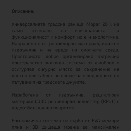
Описание:
Универсалната градска раница Moper 28 l не
само отговаря на изискванията за
функционалност и комфорт, но е и екологична.
Направена е от рециклиран материал, който е
издръжлив и не вреди на околната среда.
Просторното, добре организирано вътрешно
пространство включва система от джобове и
осигурява сигурно място за съхранение на
лаптоп или таблет по време на ежедневните ви
пътувания из градската джунгла.
Изработена от издръжлив, рециклиран
материал 600D рециклиран полиестер (RPET) с
водоотблъскващо покритие.
Ергономична система на гърба от EVA мемори
пяна и 3D дишаща мрежа за максимален