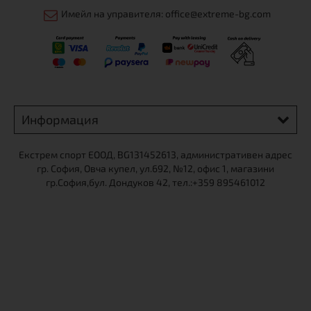
Имейл на управителя: office@extreme-bg.com
Информация
Екстрем спорт ЕООД, BG131452613, административен адрес
гр. София, Овча купел, ул.692, №12, офис 1, магазини
гр.София,бул. Дондуков 42, тел.:+359 895461012