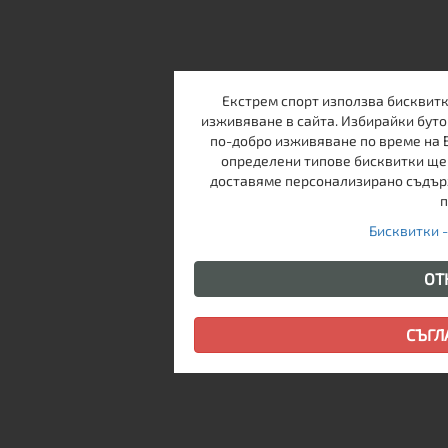
Екстрем спорт използва бисквитк
изживяване в сайта. Избирайки буто
по-добро изживяване по време на 
определени типове бисквитки ще 
доставяме персонализирано съдърж
п
Бисквитки 
ОТ
СЪГЛ