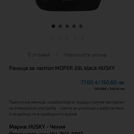
0 отзива
/
Напишете отзив
Раница за лаптоп MOPER 28L black HUSKY
77.00
150.60 лв.
€
110.00
€
215.14 лв.
Практична раница, изработена от водоустойчив материал
за ежедневна употреба – както за училище и работа,така
и за дейности в свободното време.
Марка:
HUSKY
- Чехия