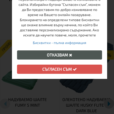
сайта. Избирайки бутона “Съгласен съм”, можем
да Ви предоставим по-добро изживяване по
време на Вашето онлайн пазаруване.
Блокирането на определени типове бисквитки
ОЩЕ ОТ ТАЗИ МАРКА
ще окаже влияние върху начина, по който Ви
доставяме персонализирано съдържание. Ако
искате да научите повече, моля, прочетете
Бисквитки - пълна информация
ПРОМО
ПРОМО
-25%
-19%
ОТКАЗВАМ
СЪГЛАСЕН СЪМ
НАДУВАЕМО ШАЛТЕ
ОЛЕКОТЕНО НАДУВАЕМО
FUMY 5 MINT
ШАЛТЕ HUSKY FLITE 5
DARK BLUE