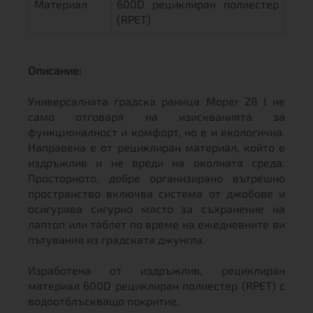
Материал
600D рециклиран полиестер
(RPET)
Описание:
Универсалната градска раница Moper 28 l не
само отговаря на изискванията за
функционалност и комфорт, но е и екологична.
Направена е от рециклиран материал, който е
издръжлив и не вреди на околната среда.
Просторното, добре организирано вътрешно
пространство включва система от джобове и
осигурява сигурно място за съхранение на
лаптоп или таблет по време на ежедневните ви
пътувания из градската джунгла.
Изработена от издръжлив, рециклиран
материал 600D рециклиран полиестер (RPET) с
водоотблъскващо покритие.