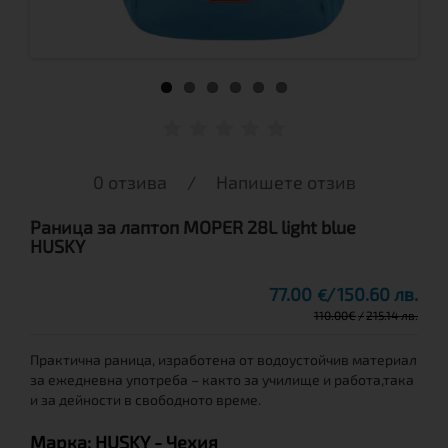
0 отзива
/
Напишете отзив
Раница за лаптоп MOPER 28L light blue
HUSKY
77.00
150.60 лв.
€
110.00
€
215.14 лв.
Практична раница, изработена от водоустойчив материал
за ежедневна употреба – както за училище и работа,така
и за дейности в свободното време.
Марка:
HUSKY
- Чехия