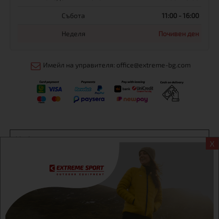
Събота
11:00 - 16:00
Неделя
Почивен ден
Имейл на управителя: office@extreme-bg.com
Информация
X
Екстрем спорт ЕООД, BG131452613, административен адрес
гр. София, Овча купел, ул.692, №12, офис 1, магазини
гр.София,бул. Дондуков 42, тел.:+359 895461012