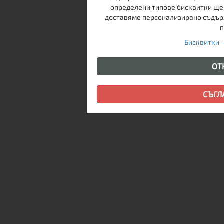
определени типове бисквитки ще 
доставяме персонализирано съдърж
п
Бисквитки 
ОТ
СЪГЛ