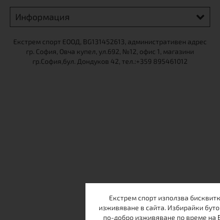
Информация
Екстрем спорт ЕООД, BG131452613, административен адрес
гр. София, Овча купел, ул.692, №12, офис 1, магазини
гр.София,бул. Дондуков 42, тел.:+359 895461012
Екстрем спорт използва бисквитк
изживяване в сайта. Избирайки буто
по-добро изживяване по време на 