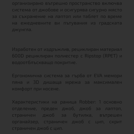
организирано вътрешно пространство включва
система от джобове и осигурява сигурно място
за съхранение на лаптоп или таблет по време
на ежедневните ви пътувания из градската
джунгла.
Изработен от издръжлив, рециклиран материал
600D рециклиран полиестер с Ripstop (RPET) и
водоотблъскващо покритие.
Ергономична система за гърба от EVA мемори
пяна и 3D дишаща мрежа за максимален
комфорт при носене.
Характеристики на раница Robber: 1 основно
отделение, преден джоб, джоб за лаптоп,
страничен джоб за бутилка, вътрешен
органайзер, страничен джоб с цип, скрит
страничен джоб с цип.