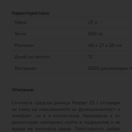
Характеристики:
Обем
25 л
Тегло
860 гр
Размери
48 х 27 х 20 см
Джоб за лаптоп
15"
Материал
600D рециклиран по
Описание:
Стилната градска раница Robber 25 l отговаря
не само на изискванията за функционалност и
комфорт, но е и екологична. Направена е от
рециклиран материал, който е издръжлив и не
вреди на околната среда. Просторното, добре