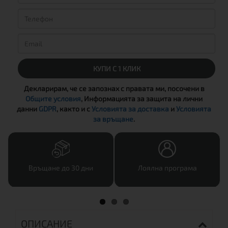
КУПИ С 1 КЛИК
Декларирам, че се запознах с правата ми, посочени в
Общите условия
, Информацията за защита на лични
данни
GDPR
, както и с
Условията за доставка
и
Условията
за връщане
.
Връщане до 30 дни
Лоялна програма
ОПИСАНИЕ