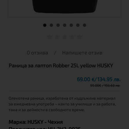
0 отзива
/
Напишете отзив
Раница за лаптоп Robber 25L yellow HUSKY
69.00
134.95 лв.
€
99.00
€
193.63 лв.
Олекотена раница, изработена от издръжлив материал
за ежедневна употреба – както за училище и за работа,
така и за дейности в свободното време.
Марка:
HUSKY
- Чехия