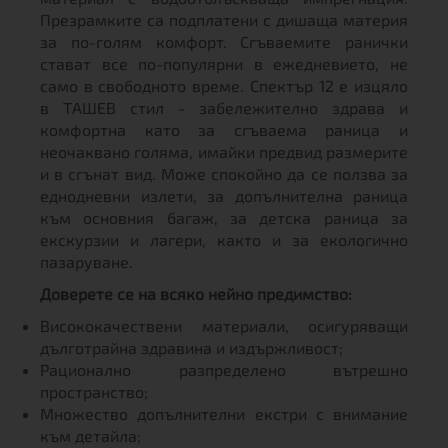
Презрамките са подплатени с дишаща материя
за по-голям комфорт. Сгъваемите ранички
стават все по-популярни в ежедневието, не
само в свободното време. Спектър 12 е изцяло
в ТАШЕВ стил - забележително здрава и
комфортна като за сгъваема раница и
неочаквано голяма, имайки предвид размерите
и в сгънат вид. Може спокойно да се ползва за
еднодневни излети, за допълнителна раница
към основния багаж, за детска раница за
екскурзии и лагери, както и за екологично
пазаруване.
Доверете се на всяко нейно предимство:
Висококачествени материали, осигуряващи
дълготрайна здравина и издържливост;
Рационално разпределено вътрешно
пространство;
Множество допълнителни екстри с внимание
към детайла;