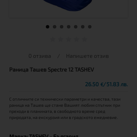
0 отзива
/
Напишете отзив
Раница Tашев Spectre 12 TASHEV
26.50
51.83 лв.
€
С отличните си технически параметри и качества, тази
раница на Ташев ще стане Вашият любим спътник при
преходи в планината, в свободното време сред
природата, на екскурзия или в градското ежедневие.
Марка:
TASHEV
- България