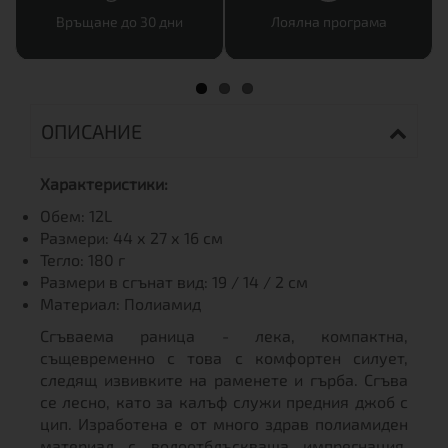
Връщане до 30 дни
Лоялна програма
ОПИСАНИЕ
Характеристики:
Обем: 12L
Размери: 44 х 27 х 16 см
Тегло: 180 г
Размери в сгънат вид: 19 / 14 / 2 см
Материал: Полиамид
Сгъваема раница - лека, компактна,
същевременно с това с комфортен силует,
следящ извивките на раменете и гърба. Сгъва
се лесно, като за калъф служи предния джоб с
цип. Изработена е от много здрав полиамиден
материал с водоотблъскваща импрегнация.