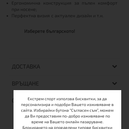
Ергономична конструкция за пълен комфорт
при носене;
Перфектна визия с актуален дизайн и т.н.
Изберете българското!
ДОСТАВКА
ВРЪЩАНЕ
Екстрем спорт използва бисквитки, за да
ОТЗИВИ (0)
персонализира и подобри Вашето изживяване в
сайта. Избирайки бутона “Съгласен съм”, можем
да Ви предоставим по-добро изживяване по
време на Вашето онлайн пазаруване.
Блокирането на определени типове бисквитки