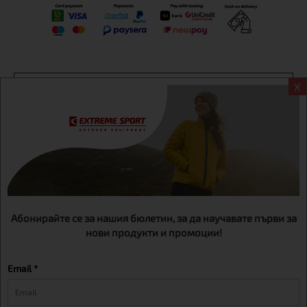
Информация
X
Екстрем спорт ЕООД, BG131452613, административен адрес
гр. София, Овча купел, ул.692, №12, офис 1, магазини
гр.София,бул. Дондуков 42, тел.:+359 895461012
Абонирайте се за нашия бюлетин, за да научавате първи за
нови продукти и промоции!
Email *