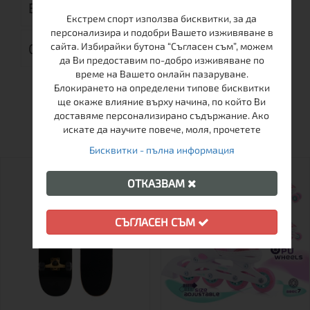
ВРЪЩАНЕ
Екстрем спорт използва бисквитки, за да
персонализира и подобри Вашето изживяване в
сайта. Избирайки бутона “Съгласен съм”, можем
ОТЗИВИ (0)
да Ви предоставим по-добро изживяване по
време на Вашето онлайн пазаруване.
Блокирането на определени типове бисквитки
ще окаже влияние върху начина, по който Ви
ОЩЕ ОТ ТАЗИ МАРКА
доставяме персонализирано съдържание. Ако
искате да научите повече, моля, прочетете
Бисквитки - пълна информация
ОТКАЗВАМ
СЪГЛАСЕН СЪМ