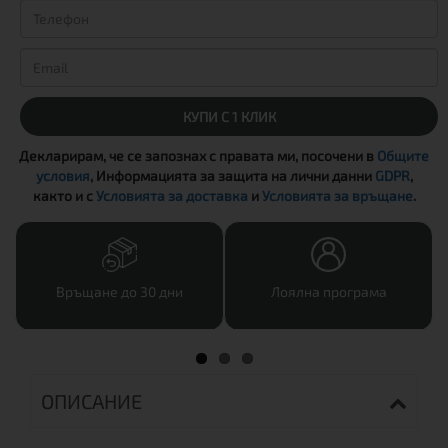
КУПИ С 1 КЛИК
Декларирам, че се запознах с правата ми, посочени в
Общите
условия
, Информацията за защита на лични данни
GDPR
,
както и с
Условията за доставка
и
Условията за връщане
.
Връщане до 30 дни
Лоялна програма
ОПИСАНИЕ