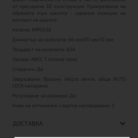
от пресирана 3D конструкция. Прикрепване на
обувката към шасито - идеална позиция на
контрол на шасито
Колела: IMPULSE
Диаметър на колелата: 64 мм|70 мм|72 мм
Твърдост на колелата: 82A
Лагери: ABEC 7 chrome steel
Спирачки: Да
Завръзване: Връзки, Velcro лента, обща AUTO
LOCK катарама
Регулиране на размера: Да
Ниво на оптимално спортно натоварване: 3
ДОСТАВКА