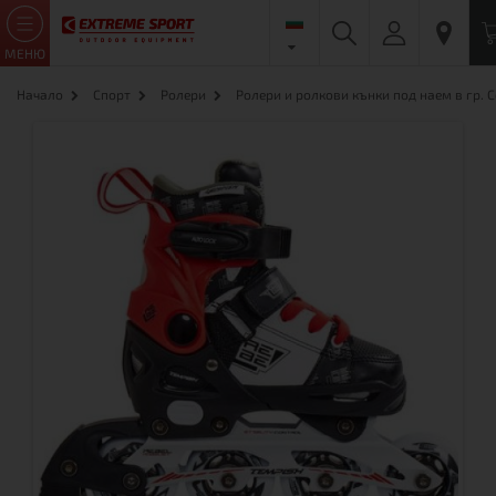
МЕНЮ
Начало
Спорт
Ролери
Ролери и ролкови кънки под наем в гр. 