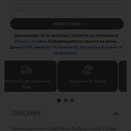
КУПИ С 1 КЛИК
Декларирам, че се запознах с правата ми, посочени в
Общите условия
, Информацията за защита на лични
данни
GDPR
, както и с
Условията за доставка
и
Условията
за връщане
.
над
Връщане до 30 дни
Лоялна програма
ОПИСАНИЕ
Рейки комплект High Peak Фибростъкло 7.9 мм