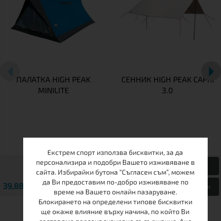
ПАЛАТКА HIGH PEAK
СЕННИК HIGH PEAK CAPRI
MINILITE
3.0
Екстрем спорт използва бисквитки, за да
персонализира и подобри Вашето изживяване в
сайта. Избирайки бутона “Съгласен съм”, можем
да Ви предоставим по-добро изживяване по
39,88 € / 78.00 лв.
59,82 € / 117.00 лв.
Виж
Виж
време на Вашето онлайн пазаруване.
Блокирането на определени типове бисквитки
ще окаже влияние върху начина, по който Ви