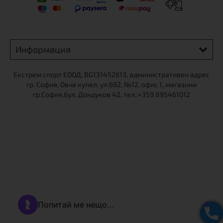
X
Информация
Екстрем спорт ЕООД, BG131452613, административен адрес
гр. София, Овча купел, ул.692, №12, офис 1, магазини
гр.София,бул. Дондуков 42, тел.:+359 895461012
Абонирайте се за нашия бюлетин, за да научавате първи за
нови продукти и промоции!
Email *
Съгласявам се с Общите условия
Абонирам се