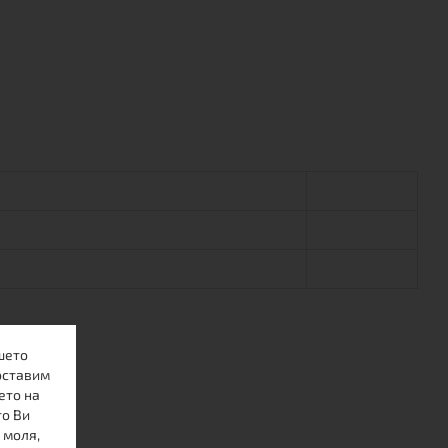
шето
оставим
ето на
то Ви
 моля,