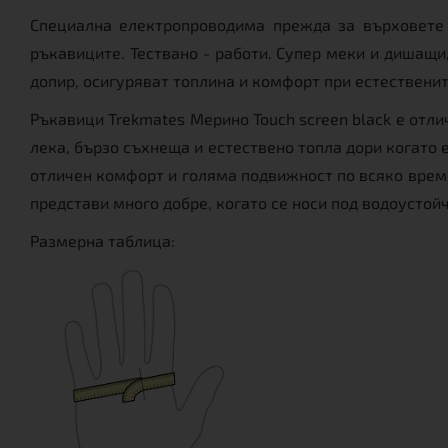
Специална електропроводима прежда за върховете 
ръкавиците. Тествано - работи. Супер меки и дишащ
допир, осигуряват топлина и комфорт при естествени
Ръкавици Trekmates Мерино Touch screen black е отл
лека, бързо съхнеща и естествено топла дори когато
отличен комфорт и голяма подвижност по всяко време
представи много добре, когато се носи под водоустой
Размерна таблица: