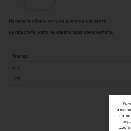
Измерете обиколката на дланта в основата
на пръстите, като минавате през кокалчетата.
Размер
S/M
L/XL
Екс
изживя
по-до
опре
доста