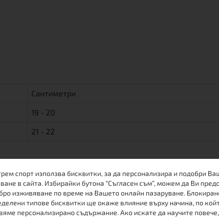
Сантиметри
19 - 20
21 - 22
трем спорт използва бисквитки, за да персонализира и подобри Ва
ване в сайта. Избирайки бутона “Съгласен съм”, можем да Ви пред
бро изживяване по време на Вашето онлайн пазаруване. Блокиран
делени типове бисквитки ще окаже влияние върху начина, по кой
вяме персонализирано съдържание. Ако искате да научите повече,