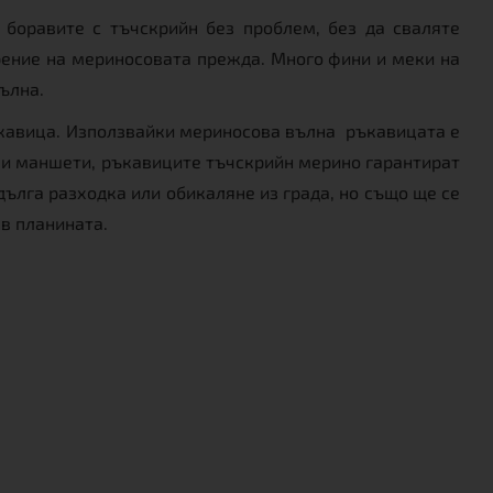
боравите с тъчскрийн без проблем, без да сваляте
рение на мериносовата прежда. Много фини и меки на
ълна.
ръкавица. Използвайки мериносова вълна ръкавицата е
иви маншети, ръкавиците тъчскрийн мерино гарантират
ълга разходка или обикаляне из града, но също ще се
 в планината.