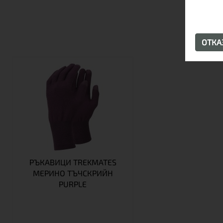
ОТК
РЪКАВИЦИ TREKMATES
МЕРИНО ТЪЧСКРИЙН
PURPLE