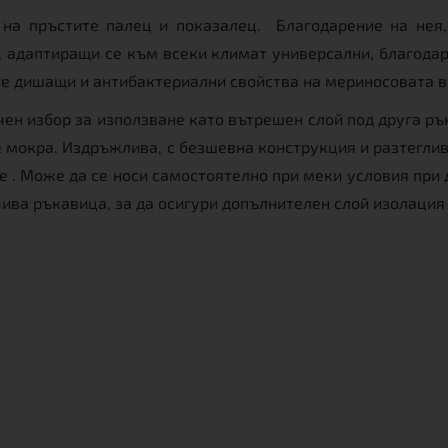
на пръстите палец и показалец. Благодарение на нея, 
и, адаптиращи се към всеки климат универсални, благода
те дишащи и антибактериални свойства на мериносовата в
ичен избор за използване като вътрешен слой под друга 
 е мокра. Издръжлива, с безшевна конструкция и разтегл
 . Може да се носи самостоятелно при меки условия при д
чива ръкавица, за да осигури допълнителен слой изолация