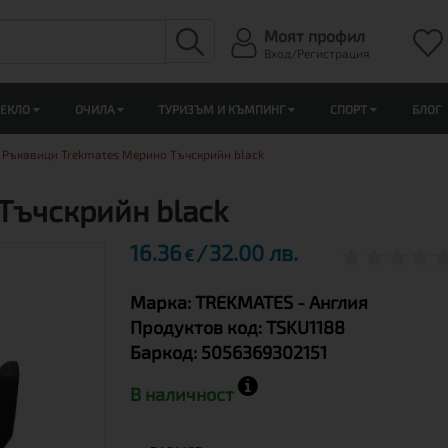
Моят профил
Вход/Регистрация
ЛЕКЛО
ОЧИЛА
ТУРИЗЪМ И КЪМПИНГ
СПОРТ
БЛОГ
Ръкавици Trekmates Мерино Тъчскрийн black
Тъчскрийн black
16.36
32.00 лв.
€
Марка:
TREKMATES
- Англия
Продуктов код:
TSKU1188
Баркод:
5056369302151
В наличност