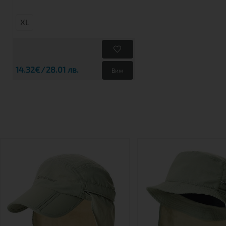
XL
14.32€
28.01 лв.
Виж