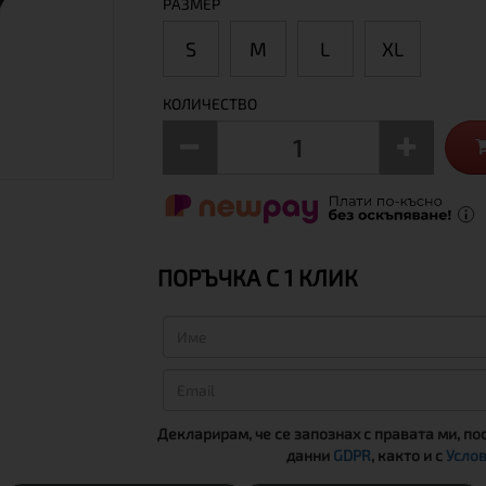
РАЗМЕР
S
М
L
XL
КОЛИЧЕСТВО
ПОРЪЧКА С 1 КЛИК
Декларирам, че се запознах с правата ми, по
данни
GDPR
, както и с
Услов