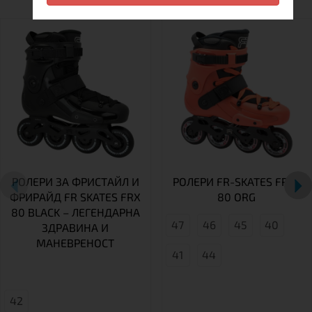
РОЛЕРИ ЗА ФРИСТАЙЛ И
РОЛЕРИ FR-SKATES FRX-
ФРИРАЙД FR SKATES FRX
80 ORG
80 BLACK – ЛЕГЕНДАРНА
47
46
45
40
ЗДРАВИНА И
МАНЕВРЕНОСТ
41
44
42