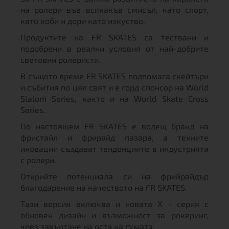
на ролери във всякакъв смисъл, като спорт,
като хоби и дори като изкуство.
Продуктите на FR SKATES са тествани и
подобрени в реални условия от най-добрите
световни ролеристи.
В същото време FR SKATES подпомага скейтъри
и събития по цял свят и е горд спонсор на World
Slalom Series, както и на World Skate Cross
Series.
По настоящем FR SKATES е водещ бранд на
фристайл и фрирайд пазара, а техните
иновации създават тенденциите в индустрията
с ролери.
Открийте потенциала си на фрийрайдър
благодарение на качеството на FR SKATES.
Тази версия включва и новата X - серия с
обновен дизайн и възможност за рокеринг,
чрез завъртане на оста на гумата.