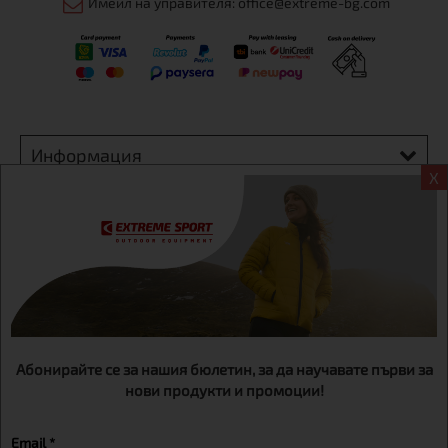
Имейл на управителя: office@extreme-bg.com
Информация
X
Екстрем спорт ЕООД, BG131452613, административен адрес
гр. София, Овча купел, ул.692, №12, офис 1, магазини
гр.София,бул. Дондуков 42, тел.:+359 895461012
Абонирайте се за нашия бюлетин, за да научавате първи за
нови продукти и промоции!
Email *