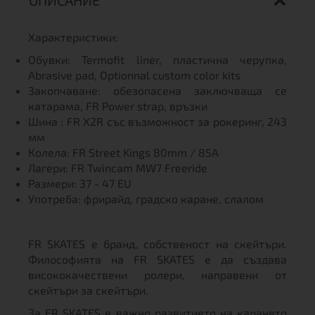
ОПИСАНИЕ
Характеристики:
Обувки: Termofit liner, пластична черупка,
Abrasive pad, Оptionnal custom color kits
Закопчаване: обезопасена заключваща се
катарама, FR Power strap, връзки
Шина : FR X2R със възможност за рокеринг, 243
мм
Колела: FR Street Kings 80mm / 85A
Лагери: FR Twincam MW7 Freeride
Размери: 37 - 47 EU
Употреба: фрирайд, градско каране, слалом
FR SKATES е бранд, собственост на скейтъри.
Философията на FR SKATES е да създава
висококачествени ролери, направени от
скейтъри за скейтъри.
За FR SKATES е важно развитието на карането