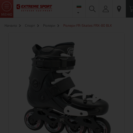
МЕНЮ
Начало
Спорт
Ролери
Ролери FR-Skates FRX-80 BLK