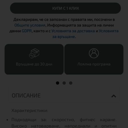
КУПИ С 1 КЛИК
Декларирам, че се запознах с правата ми, посочени в
Общите условия
, Информацията за защита на лични
данни
GDPR
, както и с
Условията за доставка
и
Условията
за връщане
.
Връщане до 30 дни
Лоялна програма
ОПИСАНИЕ
Характеристики:
Подходящи за: скоростно, фитнес каране.
Високо натоварване, напреднали и опитни