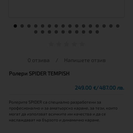
0 отзива
/
Напишете отзив
Ролери SPIDER TEMPISH
249.00
487.00 лв.
€
Ролерите SPIDER са специално разработени за
професионално и за аматьорско каране, за тези, които
могат да използват всичките им качества и да се
наслаждават на бързото и динамично каране.