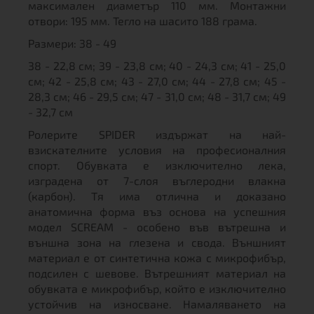
максимален диаметър 110 мм. Монтажни
отвори: 195 мм. Тегло на шасито 188 грама.
Размери: 38 - 49
38 - 22,8 см; 39 - 23,8 см; 40 - 24,3 см; 41 - 25,0
см; 42 - 25,8 см; 43 - 27,0 см; 44 - 27,8 см; 45 -
28,3 см; 46 - 29,5 см; 47 - 31,0 см; 48 - 31,7 см; 49
- 32,7 см
Ролерите SPIDER издържат на най-
взискателните условия на професионалния
спорт. Обувката е изключително лека,
изградена от 7-слоя въглеродни влакна
(карбон). Тя има отлична и доказано
анатомична форма въз основа на успешния
модел SCREAM - особено във вътрешна и
външна зона на глезена и свода. Външният
материал е от синтетична кожа с микрофибър,
подсилен с шевове. Вътрешният материал на
обувката е микрофибър, който е изключително
устойчив на износване. Намаляването на