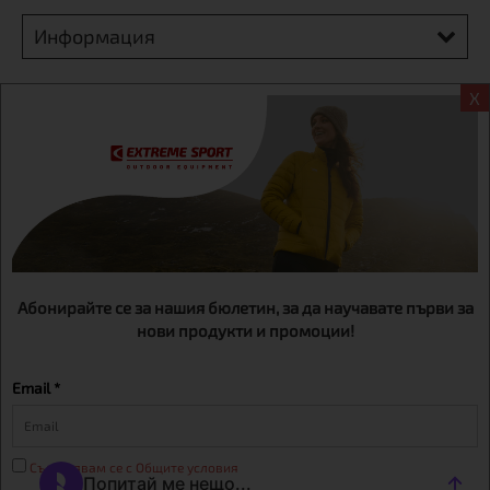
Информация
Екстрем спорт ЕООД, BG131452613, административен адрес
X
гр. София, Овча купел, ул.692, №12, офис 1, магазини
гр.София,бул. Дондуков 42, тел.:+359 895461012
Абонирайте се за нашия бюлетин, за да научавате първи за
нови продукти и промоции!
Email *
Съгласявам се с Общите условия