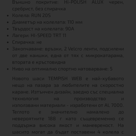
Външно покритие: Hi-POLISH ALUX черен,
сребрист, без спирачка
Колела: RUN 20S
Диаметър на колелата: 110 мм
Твърдост на колелата: 90A
Лагери: HI-SPEED TRT 11
Спирачка: не
Закопчаване: връзки, 2 Velcro ленти, подсилени
от две каишки, една от тях с микрокатарама,
втората е кръстовидна
Ниво на оптимално спортно натоварване: 5
Новото шаси TEMPISH WEB е най-хубавото
нещо на пазара за любителите на скоростно
каране. Изтънчен дизайн, заедно със специална
технология на производство и
използвани материали - изработени от AL 7000.
Теглото е значително намалено до
невероятните 188 г като същевременно се
поддържа висока якост и маневреност. На
шасито могат да бъдат поставени 4 колела с