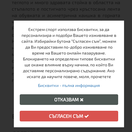
теглото и много здравата стойка в областта на
стъпалото е постигнато чрез кръстосана лента
на обувката и асиметрична каишка в горната
част на обувката с микро катарама. Колелата
RUN 20S са специално предназначени за
Екстрем спорт използва бисквитки, за да
обучение и скоростно пързаляне.
персонализира и подобри Вашето изживяване в
Конструкцията на ядрото им позволява високо
сайта. Избирайки бутона “Съгласен съм”, можем
да Ви предоставим по-добро изживяване по
натоварване и дългосрочно натоварване, PU
време на Вашето онлайн пазаруване.
материалът има изключително ниско
Блокирането на определени типове бисквитки
съпротивление при търкаляне и висока
ще окаже влияние върху начина, по който Ви
износоустойчивост. Твърдостта 90A е
доставяме персонализирано съдържание. Ако
предназначена за гладки повърхности, без
искате да научите повече, моля, прочетете
грапавини с фина структура.
Бисквитки - пълна информация
ОТКАЗВАМ
ВИДЕО
СЪГЛАСЕН СЪМ