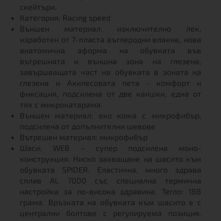
скейтъри.
Категория: Racing speed
Външен материал: изключително лек,
изработен от 7-пласта въглеродни влакна, нова
анатомична аформа на обувката във
вътрешната и външна зона на глезена,
завършващата част на обувката в зоната на
глезена и Ахилесовата пета - комфорт и
фиксация, подсилена от две каишки, една от
тях с микрокатарама.
Външен материал: еко кожа с микрофибър,
подсилена от допълнителни шевове
Вътрешен материал: микрофибър
Шаси: WEB – супер подсилена моно-
конструкция. Ниско захващане на шасито към
обувката SPIDER. Еластична, много здрава
сплав AL 7000 със специална термична
настройка за по-висока здравина. Тегло: 188
грама. Връзката на обувката към шасито е с
централни болтове с регулируема позиция.