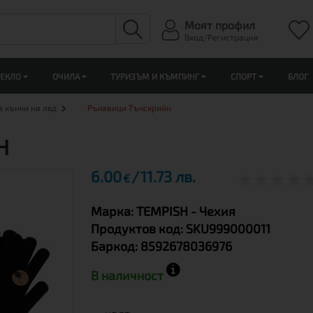
Моят профил
Вход/Регистрация
ЛЕКЛО
ОЧИЛА
ТУРИЗЪМ И КЪМПИНГ
СПОРТ
БЛОГ
а кънки на лед
Ръкавици Тъчскрийн
H
6.00
11.73 лв.
€
Марка:
TEMPISH
- Чехия
Продуктов код:
SKU999000011
Баркод:
8592678036976
В наличност