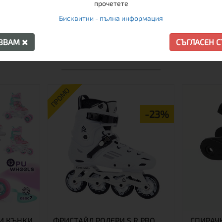
прочетете
Бисквитки - пълна информация
АЗВАМ
СЪГЛАСЕН 
ОЩЕ ОТ ТАЗИ МАРКА
ПРОМО
-23%
И КЪНКИ
ФРИСТАЙЛ РОЛЕРИ S.R.PRO
СПИРАЧК