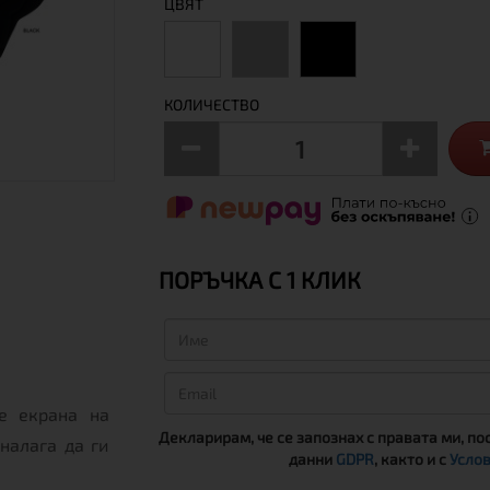
ЦВЯТ
КОЛИЧЕСТВО
ПОРЪЧКА С 1 КЛИК
е екрана на
Декларирам, че се запознах с правата ми, по
налага да ги
данни
GDPR
, както и с
Услов