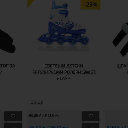
-25%
ТОР ЗА
СВЕТЕЩИ ДЕТСКИ
ЩРАЙ
И
РЕГУЛИРУЕМИ РОЛЕРИ SWIST
FLASH
26-29
60,00 € / 117.35 лв.
45,00 € / 88.01 лв.
9,00 € / 1
Виж
Виж