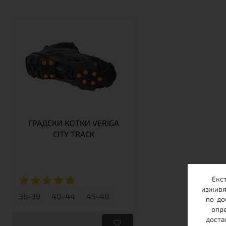
ГРАДСКИ КОТКИ VERIGA
CITY TRACK
Екс
изживя
36-39
40-44
45-48
по-до
опре
доста