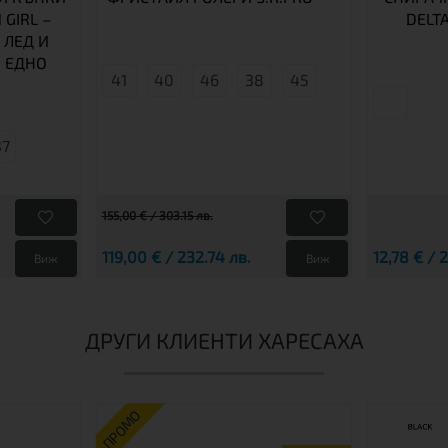
 GIRL –
DELT
 ЛЕД И
 ЕДНО
41
40
46
38
45
37
155,00 € / 303.15 лв.
119,00 € / 232.74 лв.
12,78 € / 
Виж
Виж
ДРУГИ КЛИЕНТИ ХАРЕСАХА
ПРОМО