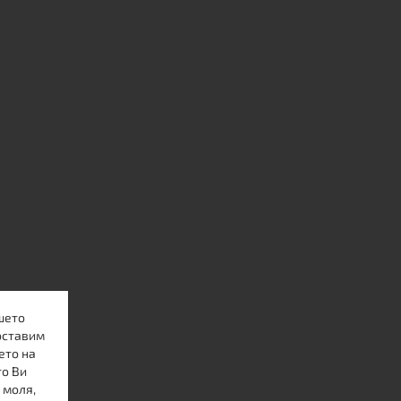
шето
оставим
ето на
то Ви
 моля,