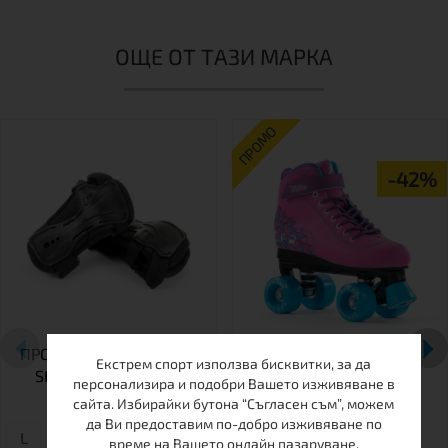
ОЩЕ ОТ ТАЗИ МАРКА
ПРОМО
-42%
ПРОТЕКТОРИ ЗА КИТКА
РОЛКОВИ КЪНКИ SFR
Екстрем спорт използва бисквитки, за да
SFR DOUBLE SPLINT
VISION II PINK
персонализира и подобри Вашето изживяване в
WRIST GUARDS
сайта. Избирайки бутона “Съгласен съм”, можем
да Ви предоставим по-добро изживяване по
L
XL
XS
S
време на Вашето онлайн пазаруване.