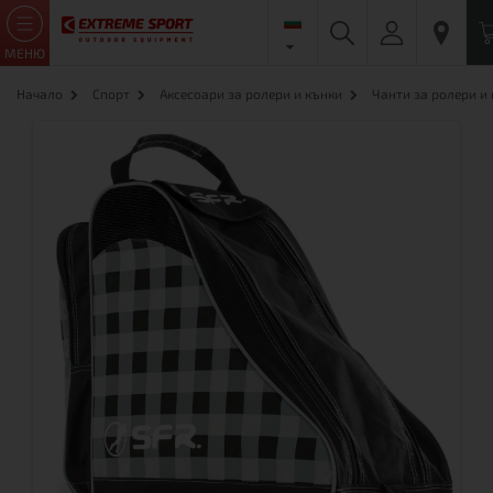
МЕНЮ
Начало
Спорт
Аксесоари за ролери и кънки
Чанти за ролери и