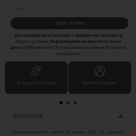
КУПИ С 1 КЛИК
Декларирам, че се запознах с правата ми, посочени в
Общите условия
, Информацията за защита на лични
данни
GDPR
, както и с
Условията за доставка
и
Условията
за връщане
.
Връщане до 30 дни
Лоялна програма
ОПИСАНИЕ
Дизайнерските чанти за кънки SFR са чудесни