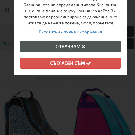
39.5
Блокирането на определени типове бисквитки
М
ще окаже влияние върху начина, по който Ви
доставяме персонализирано съдържание. Ако
искате да научите повече, моля, прочетете
77,00 € / 150.60 лв.
Бисквитки - пълна информация
19,00 € / 37.16 лв.
45,00 € / 88.01 лв.
Виж
Виж
ОТКАЗВАМ
СЪГЛАСЕН СЪМ
ДРУГИ КЛИЕНТИ ХАРЕСАХА