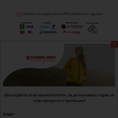
Имейл на управителя: office@extreme-bg.com
X
Информация
Екстрем спорт ЕООД, BG131452613, административен адрес
гр. София, Овча купел, ул.692, №12, офис 1, магазини
гр.София,бул. Дондуков 42, тел.:+359 895461012
Абонирайте се за нашия бюлетин, за да научавате първи за
нови продукти и промоции!
Email *