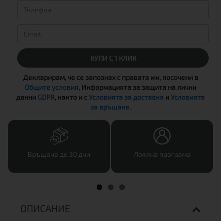
КУПИ С 1 КЛИК
Декларирам, че се запознах с правата ми, посочени в
Общите условия
, Информацията за защита на лични
данни
GDPR
, както и с
Условията за доставка
и
Условията
за връщане
.
Връщане до 30 дни
Лоялна програма
ОПИСАНИЕ