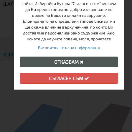
ШАЛТЕ ДВУСЛОЙНО
сайта. Избирайки бутона “Съгласен съм”, можем
да Ви предоставим по-добро изживяване по
време на Вашето онлайн пазаруване.
Блокирането на определени типове бисквитки
ще окаже влияние върху начина, по който Ви
доставяме персонализирано съдържание. Ако
искате да научите повече, моля, прочетете
Бисквитки - пълна информация
12,00 € / 23.47 лв.
Виж
ОТКАЗВАМ
ДРУГИ КЛИЕНТИ ХАРЕСАХА
СЪГЛАСЕН СЪМ