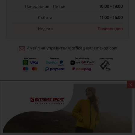
Понеделник - Петък
10:00 - 19:00
Събота
11:00 - 16:00
Неделя
Почивен ден
Имейл на управителя: office@extreme-bg.com
X
Информация
Екстрем спорт ЕООД, BG131452613, административен адрес
гр. София, Овча купел, ул.692, №12, офис 1, магазини
гр.София,бул. Дондуков 42, тел.:+359 895461012