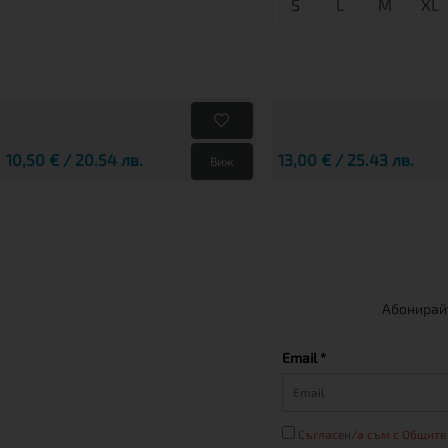
S
L
М
XL
10,50 € / 20.54 лв.
13,00 € / 25.43 лв.
Виж
Абонирайт
Email *
Съгласен/а съм с Общите