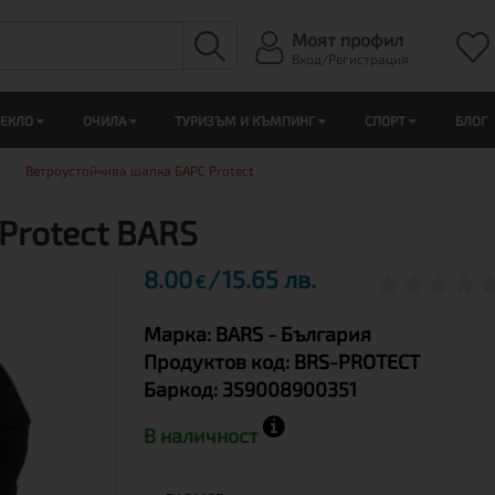
Моят профил
Вход/Регистрация
ЛЕКЛО
ОЧИЛА
ТУРИЗЪМ И КЪМПИНГ
СПОРТ
БЛОГ
Ветроустойчива шапка БАРС Protect
Protect BARS
8.00
15.65 лв.
€
Марка:
BARS
- България
Продуктов код:
BRS-PROTECT
Баркод:
359008900351
В наличност