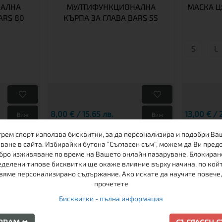
АЛНА
МУЛТИФУНКЦИОНАЛНА
МАСКА Ц
ARS 80
КЪРПА ЗА ГЛАВА BARS 55
S
L
8,00 € / 15.65 лв.
13,00 € / 
Виж
Виж
трем спорт използва бисквитки, за да персонализира и подобри Ва
ване в сайта. Избирайки бутона “Съгласен съм”, можем да Ви пред
ДРУГИ КЛИЕНТИ ХАРЕСАХА
бро изживяване по време на Вашето онлайн пазаруване. Блокиран
делени типове бисквитки ще окаже влияние върху начина, по кой
вяме персонализирано съдържание. Ако искате да научите повече,
прочетете
ПРОМО
Бисквитки - пълна информация
-42%