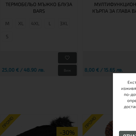
ТЕРМОБЕЛЬО МЪЖКО БЛУЗА
МУЛТИФУНКЦИОН
BARS
КЪРПА ЗА ГЛАВА B
М
XL
4XL
L
3XL
S
25,00 € / 48.90 лв.
8,00 € / 15.65 лв.
Виж
Екс
изживя
по-до
опре
доста
ПРОМО
ПРОМО
-30%