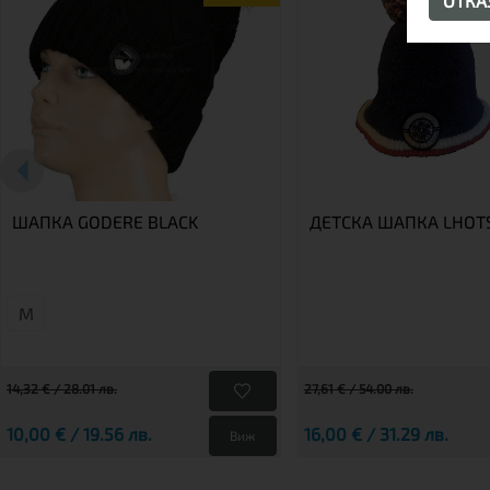
ОТК
ШАПКА GODERE BLACK
ДЕТСКА ШАПКА LHOT
М
14,32 € / 28.01 лв.
27,61 € / 54.00 лв.
10,00 € / 19.56 лв.
16,00 € / 31.29 лв.
Виж