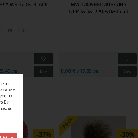
ЯЛА WS 67-04 BLACK
МУЛТИФУНКЦИОНАЛНА
КЪРПА ЗА ГЛАВА BARS 63
М
XL
25.43 лв.
8,00 € / 15.65 лв.
Виж
Виж
шето
оставим
ето на
то Ви
 моля,
ПРОМО
-37%
-30%