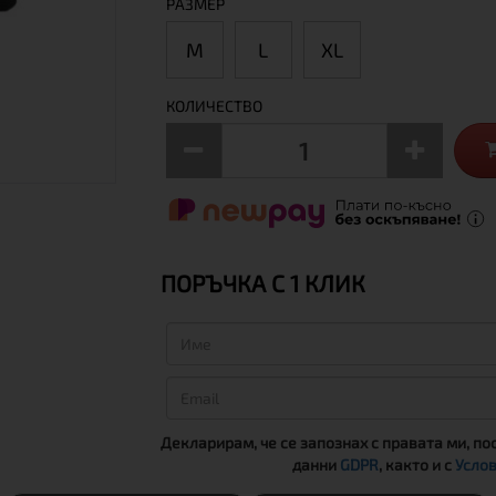
РАЗМЕР
М
L
XL
КОЛИЧЕСТВО
ПОРЪЧКА С 1 КЛИК
Декларирам, че се запознах с правата ми, по
данни
GDPR
, както и с
Услов