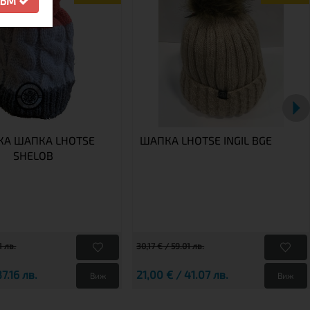
СЪМ
КА ШАПКА LHOTSE
ШАПКА LHOTSE INGIL BGE
SHELOB
1 лв.
30,17 € / 59.01 лв.
37.16 лв.
21,00 € / 41.07 лв.
Виж
Виж