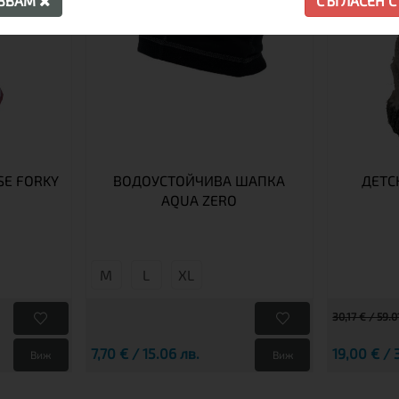
АЗВАМ
СЪГЛАСЕН 
SE FORKY
ВОДОУСТОЙЧИВА ШАПКА
ДЕТС
AQUA ZERO
М
L
XL
30,17 € / 59.0
7,70 € / 15.06 лв.
19,00 € / 
Виж
Виж