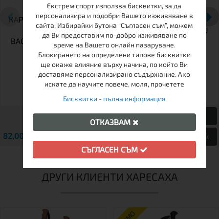
Екстрем спорт използва бисквитки, за да
персонализира и подобри Вашето изживяване в
КАРБОНОВИ СГЪВАЕМИ
АЛУМИНИЕВИ СГЪВАЕМИ
сайта. Избирайки бутона “Съгласен съм”, можем
ЩЕКИ CAMP
ЩЕКИ CAMP SONIC ALU
да Ви предоставим по-добро изживяване по
BACKCOUNTRY CARBON
115-135СМ
време на Вашето онлайн пазаруване.
2.0 64-135СМ
Блокирането на определени типове бисквитки
ще окаже влияние върху начина, по който Ви
доставяме персонализирано съдържание. Ако
искате да научите повече, моля, прочетете
Бисквитки - пълна информация
ОТКАЗВАМ
82,00 € / 160.38 лв.
87,00 € / 170.16 лв.
Виж
Виж
СЪГЛАСЕН СЪМ
ДРУГИ КЛИЕНТИ ХАРЕСАХА