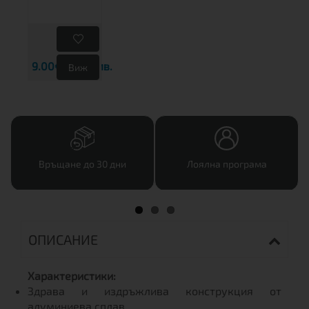
9.00€
17.60 лв.
Виж
Връщане до 30 дни
Лоялна програма
ОПИСАНИЕ
Характеристики:
Здрава и издръжлива конструкция от
алуминиева сплав