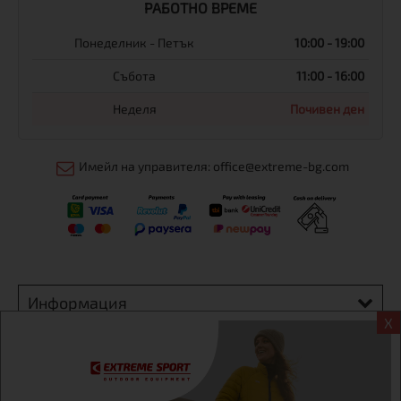
РАБОТНО ВРЕМЕ
Понеделник - Петък
10:00 - 19:00
Събота
11:00 - 16:00
Неделя
Почивен ден
Имейл на управителя: office@extreme-bg.com
Информация
X
Екстрем спорт ЕООД, BG131452613, административен адрес
гр. София, Овча купел, ул.692, №12, офис 1, магазини
гр.София,бул. Дондуков 42, тел.:+359 895461012