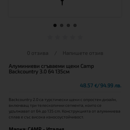
0 отзива
/
Напишете отзив
Алуминиеви сгъваеми щеки Camp
Backcountry 3.0 64 135см
48.57
94.99 лв.
€
Backcountry 2.0 са турстически щеки с опростен дизайн,
включващ три телескопични сегмента, които се
удължават от 64 до 135 cm. Конструкцията от алуминиева
сплав е със висока износоустойчивост.
Марка:
CAMP
- Италия