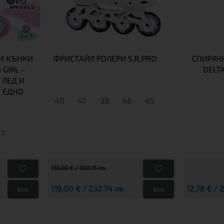
И КЪНКИ
ФРИСТАЙЛ РОЛЕРИ S.R.PRO
СПИРАЧК
 GIRL –
DELT
 ЛЕД И
 ЕДНО
40
41
38
46
45
37
155,00 € / 303.15 лв.
119,00 € / 232.74 лв.
12,78 € / 
Виж
Виж