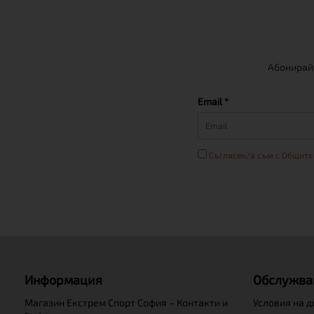
Абонирайт
Email *
Съгласен/а съм с Общите
Информация
Обслужва
Магазин Екстрем Спорт София – Контакти и
Условия на 