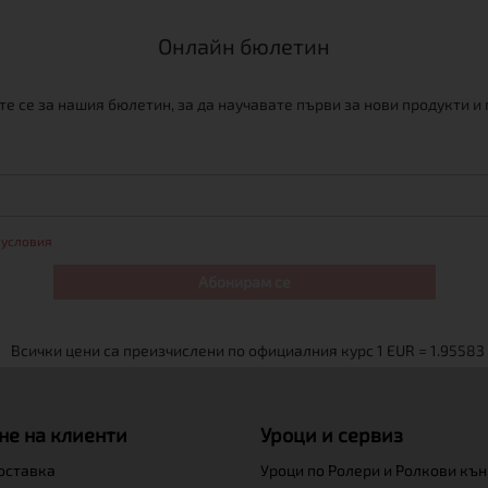
Онлайн бюлетин
е се за нашия бюлетин, за да научавате първи за нови продукти и
 условия
Абонирам се
не на клиенти
Уроци и сервиз
доставка
Уроци по Ролери и Ролкови къ