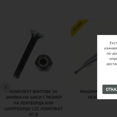
ПРОМО
Екс
изживя
по-до
опре
доста
ОТК
КОМПЛЕКТ ВИНТОВЕ ЗА
МАШИНКА ЗА ЛОН
ЗАМЯНА НА ШАСИ С РАЗМЕР
HEAVY DUTY AL
НА ЛОНГБОРДА ИЛИ
СКЕЙТБОРДА 1,25 ,КОМПЛЕКТ
ОТ 8