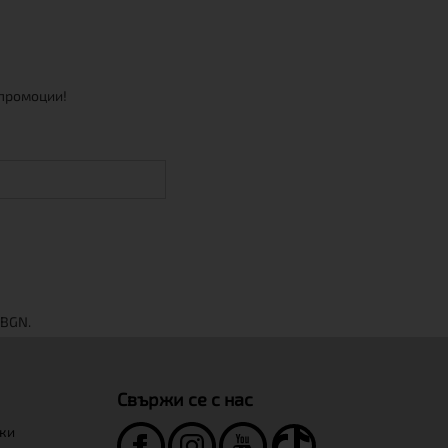
 промоции!
Свържи се с нас
нки