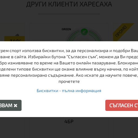
ДРУГИ КЛИЕНТИ ХАРЕСАХА
ПРОМО
-14%
трем спорт използва бисквитки, за да персонализира и подобри Ва
ване в сайта. Избирайки бутона “Съгласен съм”, можем да Ви пред
бро изживяване по време на Вашето онлайн пазаруване. Блокиран
делени типове бисквитки ще окаже влияние върху начина, по кой
вяме персонализирано съдържание. Ако искате да научите повече,
прочетете
Бисквитки - пълна информация
АЗВАМ
СЪГЛАСЕН 
ГБОРД
КОМПЛЕКТ КОЛЕЛА ЗА
МАШИ
 7
СКЕЙТБОРД 99A 50X36MM -
4БР