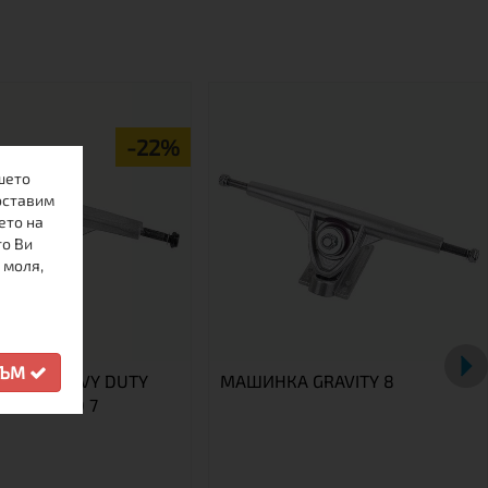
-22%
шето
оставим
ето на
то Ви
 моля,
СЪМ
НКА HEAVY DUTY
МАШИНКА GRAVITY 8
POLISHED 7