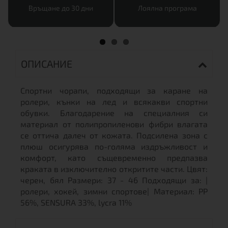
Връщане до 30 дни
Лоялна програма
ОПИСАНИЕ
Спортни чорапи, подходящи за каране на
ролери, кънки на лед и всякакви спортни
обувки. Благодарение на специалния си
материал от полипропиленови фибри влагата
се оттича далеч от кожата. Подсилена зона с
плюш осигурява по-голяма издръжливост и
комфорт, като същевременно предпазва
краката в изключително откритите части. Цвят:
черен, бял Размери: 37 - 46 Подходящи за: |
ролери, хокей, зимни спортове| Материал: PP
56%, SENSURA 33%, lycra 11%