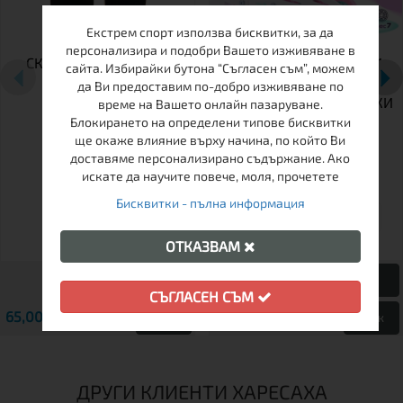
Екстрем спорт използва бисквитки, за да
персонализира и подобри Вашето изживяване в
СКЕЙТБОРД TEMPISH
ДЕТСКИ РЕГУЛИРУЕМИ
сайта. Избирайки бутона “Съгласен съм”, можем
EMPTY
КЪНКИ TEMPISH TRILO 4
да Ви предоставим по-добро изживяване по
В 1 GIRL – РОЛЕРИ, КЪНКИ
време на Вашето онлайн пазаруване.
ЗА ЛЕД И РОЛКОВИ
Блокирането на определени типове бисквитки
ще окаже влияние върху начина, по който Ви
КЪНКИ В ЕДНО
доставяме персонализирано съдържание. Ако
искате да научите повече, моля, прочетете
Бисквитки - пълна информация
26-29
30-33
34-37
ОТКАЗВАМ
СЪГЛАСЕН СЪМ
65,00 € / 127.13 лв.
69,00 € / 134.95 лв.
Виж
Виж
ДРУГИ КЛИЕНТИ ХАРЕСАХА