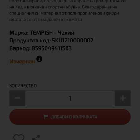
Спортни чорапи, подходящи за каране на ролери, кънки
на лед и всякакви спортни обувки. Благодарение на
специалния си материал от полипропиленови фибри
влагата се оттича далеч от кожата.
Марка:
TEMPISH
- Чехия
Продуктов код:
SKU1210000002
Баркод:
8595049411563
Изчерпан
КОЛИЧЕСТВО
ДОБАВИ В КОЛИЧКАТА