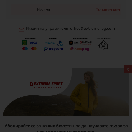
Неделя
Почивен ден
Имейл на управителя: office@extreme-bg.com
X
Информация
Екстрем спорт ЕООД, BG131452613, административен адрес
гр. София, Овча купел, ул.692, №12, офис 1, магазини
гр.София,бул. Дондуков 42, тел.:+359 895461012
Абонирайте се за нашия бюлетин, за да научавате първи за
нови продукти и промоции!