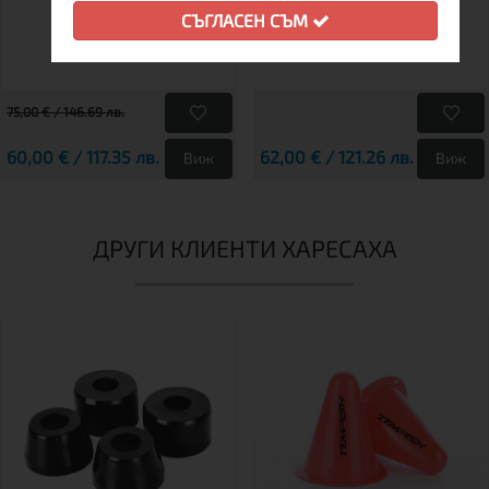
СЪГЛАСЕН СЪМ
75,00 € / 146.69 лв.
60,00 € / 117.35 лв.
62,00 € / 121.26 лв.
Виж
Виж
ДРУГИ КЛИЕНТИ ХАРЕСАХА