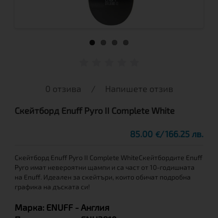
0 отзива
/
Напишете отзив
Скейтборд Enuff Pyro II Complete White
85.00
166.25 лв.
€
Скейтборд Enuff Pyro II Complete WhiteСкейтбордите Enuff
Pyro имат невероятни щампи и са част от 10-годишната
на Enuff. Идеален за скейтъри, които обичат подробна
графика на дъската си!
Марка:
ENUFF
- Англия