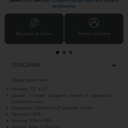
данни
GDPR
, както и с
Условията за доставка
и
Условията
за връщане
.
Връщане до 30 дни
Лоялна програма
ОПИСАНИЕ
Характеристики:
Размер: 7,5 "x 31"
Дъска: 7-слоен сандвич панел от канадски /
китайски клен
Машинки: 129mm Enuff Decade Trucks
Тампони: 95А
Колела: 53mm 99А
Лагери: Abec 7 Chrome