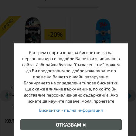
ПРОМО
-20%
Екстрем спорт използва бисквитки, за да
персонализира и подобри Вашето изживяване в
сайта. Избирайки бутона “Съгласен съм”, можем
да Ви предоставим по-добро изживяване по
време на Вашето онлайн пазаруване.
Блокирането на определени типове бисквитки
СКЕЙТБОРД ENUFF
СКЕЙТБОРД ENUFF
ще окаже влияние върху начина, по който Ви
SKULLY HOLOGRAM MINI
SKULLY MINI COMPLETE
доставяме персонализирано съдържание. Ако
7.25&QUOT; –
искате да научите повече, моля, прочетете
ПРОФЕСИОНАЛЕН
Бисквитки - пълна информация
КОМПЛЕКТ С
ХОЛОГРАФЕН ДИЗАЙН И
ОТКАЗВАМ
ABEC 9