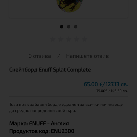
0 отзива
/
Напишете отзив
Скейтборд Enuff Splat Complete
65.00
127.13 лв.
€
75.00
€
146.69 лв.
Този ярък забавен борд е идеален за всички начинаещи
до средно напреднали скейтъри.
Марка:
ENUFF
- Англия
Продуктов код:
ENU2300