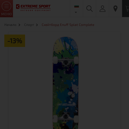
МЕНЮ
Начало
Спорт
Скейтборд Enuff Splat Complete
-13%