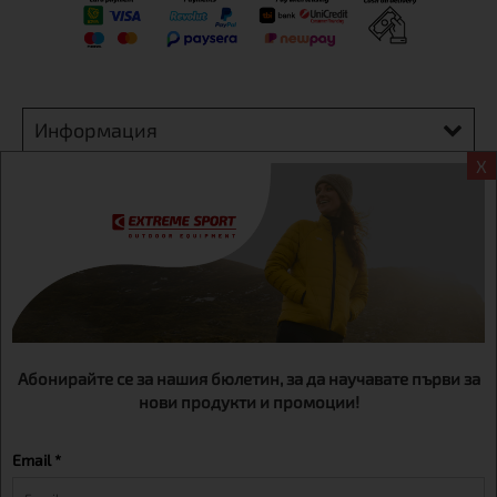
Информация
X
Екстрем спорт ЕООД, BG131452613, административен адрес
гр. София, Овча купел, ул.692, №12, офис 1, магазини
гр.София,бул. Дондуков 42, тел.:+359 895461012
Абонирайте се за нашия бюлетин, за да научавате първи за
нови продукти и промоции!
Email *