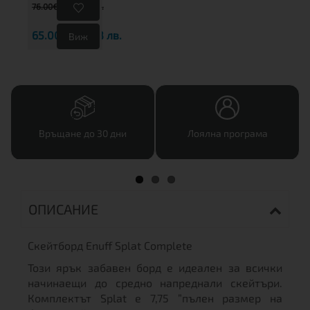
76.00€
148.64 лв.
65.00€
127.13 лв.
Виж
Връщане до 30 дни
Лоялна програма
ОПИСАНИЕ
Скейтборд Enuff Splat Complete
Този ярък забавен борд е идеален за всички
начинаещи до средно напреднали скейтъри.
Комплектът Splat е 7,75 ”пълен размер на