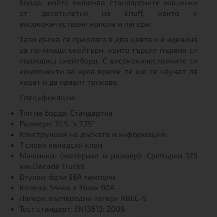
борда, който включва стандартните машинки
от десетилетия на Enuff, както и
висококачествени колела и лагери.
Тази дъска се предлага в два цвята и е идеална
за по-млади скейтъри, които търсят първия си
подходящ скейтборд. С висококачествените си
компоненти за нула време те ще се научат да
карат и да правят трикове.
Спецификации:
Тип на борда: Стандартна
Размери: 31,5 ”x 7,75”
Конструкция на дъската и информация:
7 слоен канадски клен
Машинки: (материал и размер): Сребърни 129
мм Decade Trucks
Втулки: бели 96A тампони
Колела: 54мм x 36мм 90А
Лагери: въглеродни лагери ABEC-9
Тест стандарт: EN13613: 2009