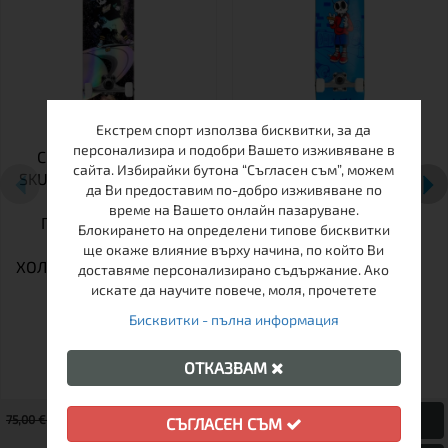
Екстрем спорт използва бисквитки, за да
персонализира и подобри Вашето изживяване в
СКЕЙТБОРД ENUFF
СКЕЙТБОРД ENUFF
сайта. Избирайки бутона “Съгласен съм”, можем
SKULLY HOLOGRAM MINI
SKULLY MINI COMPLETE
да Ви предоставим по-добро изживяване по
7.25&QUOT; –
време на Вашето онлайн пазаруване.
ПРОФЕСИОНАЛЕН
Блокирането на определени типове бисквитки
КОМПЛЕКТ С
ще окаже влияние върху начина, по който Ви
ХОЛОГРАФЕН ДИЗАЙН И
доставяме персонализирано съдържание. Ако
ABEC 9
искате да научите повече, моля, прочетете
Бисквитки - пълна информация
ОТКАЗВАМ
75,00 € / 146.69 лв.
СЪГЛАСЕН СЪМ