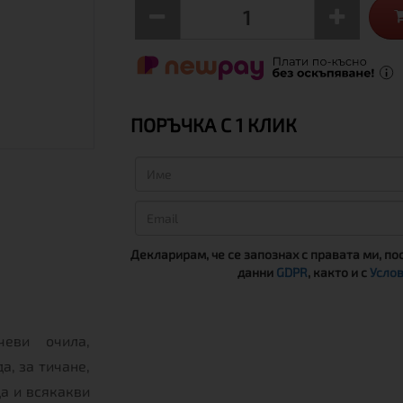
ПОРЪЧКА С 1 КЛИК
Декларирам, че се запознах с правата ми, по
данни
GDPR
, както и с
Услов
чеви очила,
а, за тичане,
да и всякакви