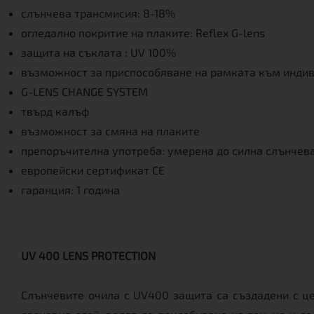
слънчева трансмисия: 8-18%
огледално покритие на плаките: Reflex G-lens
защита на съклата : UV 100%
възможност за приспособяване на рамката към индиви
G-LENS CHANGE SYSTEM
твърд калъф
възможност за смяна на плаките
препоръчителна употреба: умерена до силна слънчев
европейски сертификат CE
гаранция: 1 година
UV 400 LENS PROTECTION
Слънчевите очила с UV400 защита са създадени с це