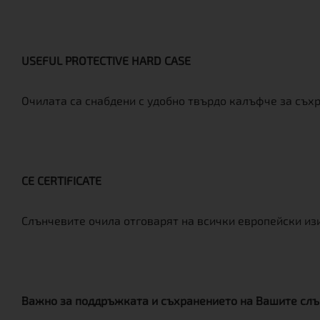
USEFUL PROTECTIVE HARD CASE
Очилата са снабдени с удобно твърдо калъфче за съх
CE CERTIFICATE
Слънчевите очила отговарят на всички европейски изи
Важно за поддръжката и съхранението на Вашите слъ