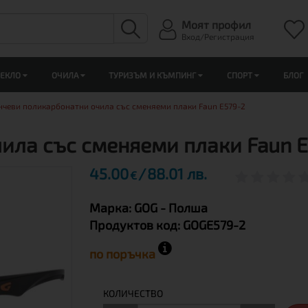
Моят профил
Вход/Регистрация
ЛЕКЛО
ОЧИЛА
ТУРИЗЪМ И КЪМПИНГ
СПОРТ
БЛОГ
нчеви поликарбонатни очила със сменяеми плаки Faun E579-2
ила със сменяеми плаки Faun 
45.00
88.01 лв.
€
Марка:
GOG
- Полша
Продуктов код:
GOGE579-2
по поръчка
КОЛИЧЕСТВО