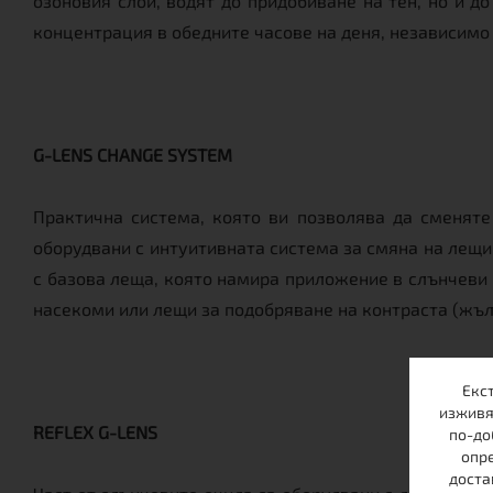
озоновия слой, водят до придобиване на тен, но и д
концентрация в обедните часове на деня, независимо 
G-LENS CHANGE SYSTEM
Практична система, която ви позволява да сменяте
оборудвани с интуитивната система за смяна на лещи
с базова леща, която намира приложение в слънчеви 
насекоми или лещи за подобряване на контраста (жълт
Екс
изживя
REFLEX G-LENS
по-до
опре
доста