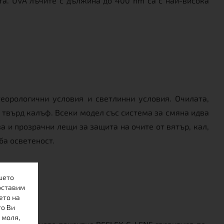
ата. UVA лъчите с дължина до 400 nm са с най-висока
еорологични условия и светлинни условия. Очилата,
 твърд калъф. Всеки модел със система за смяна идва
 и прозрачни лещи за защита на очите от вятър, кал,
ба осветеност.
шето
оставим
ето на
то Ви
 моля,