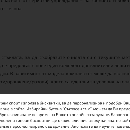
о опасност от сериозни увреждания – на зрението и кож
от сезона.
 стъклата, за да съобразите очилата си с текущите мет
, се предлагат с поне един комплект допълнителни лещи и
дни. В зависимост от модела комплектът може да включва
и/оранжеви/розови), които са идеални за условия на сла
трем спорт използва бисквитки, за да персонализира и подобри Ва
ване в сайта. Избирайки бутона “Съгласен съм”, можем да Ви пред
бро изживяване по време на Вашето онлайн пазаруване. Блокиран
делени типове бисквитки ще окаже влияние върху начина, по кой
вяме персонализирано съдържание. Ако искате да научите повече,