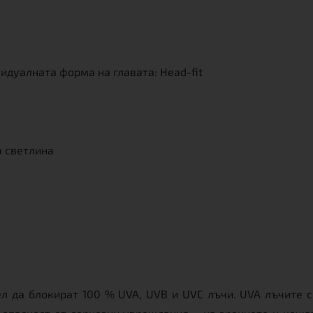
дуалната форма на главата: Head-fit
а светлина
л да блокират 100 % UVA, UVB и UVC лъчи. UVA лъчите с