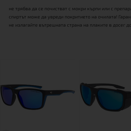
не трябва да се почистват с мокри кърпи или с препа
спиртът може да увреди покритието на очилата! Гара
не излагайте вътрешната страна на плаките в досег д