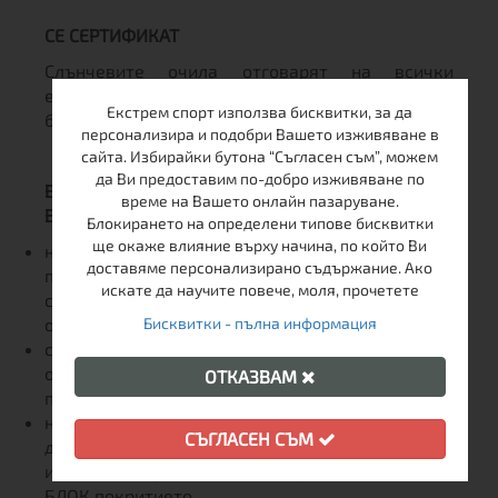
CЕ СЕРТИФИКАТ
Слънчевите очила отговарят на всички
европейски изисквания за качество и
Екстрем спорт използва бисквитки, за да
безопасност при употреба.
персонализира и подобри Вашето изживяване в
сайта. Избирайки бутона “Съгласен съм”, можем
да Ви предоставим по-добро изживяване по
Важно за поддръжката и съхранението на
време на Вашето онлайн пазаруване.
Вашите слънчеви очила:
Блокирането на определени типове бисквитки
ще окаже влияние върху начина, по който Ви
не трябва да се почистват с мокри кърпи или с
доставяме персонализирано съдържание. Ако
препарати на спиртна основа, включително
искате да научите повече, моля, прочетете
специализирани препарати и кърпички за
Бисквитки - пълна информация
очила, съдържащи спирт.
спиртът може да увреди покритието на
очилата! Гаранцията не покрива повредено
ОТКАЗВАМ
покритие вследствие на неправилна употреба!
не излагайте вътрешната страна на плаките в
СЪГЛАСЕН СЪМ
досег до твърди и остри предмети, за да се
избегне надраскване и повреждане на FOG
БЛОК покритието.