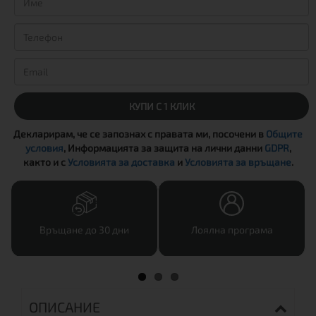
КУПИ С 1 КЛИК
Декларирам, че се запознах с правата ми, посочени в
Общите
условия
, Информацията за защита на лични данни
GDPR
,
както и с
Условията за доставка
и
Условията за връщане
.
Връщане до 30 дни
Лоялна програма
ОПИСАНИЕ