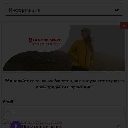
Информация
Екстрем спорт ЕООД, BG131452613, административен адрес
X
гр. София, Овча купел, ул.692, №12, офис 1, магазини
гр.София,бул. Дондуков 42, тел.:+359 895461012
Абонирайте се за нашия бюлетин, за да научавате първи за
нови продукти и промоции!
Email *
Съгласявам се с Общите условия