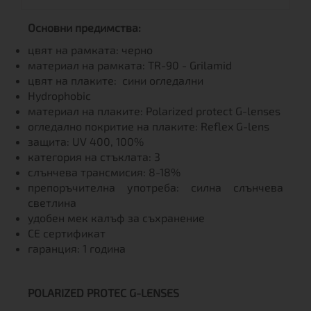
Основни предимства:
цвят на рамката: черно
материал на рамката: TR-90 - Grilamid
цвят на плаките: сини огледални
Hydrophobic
материал на плаките: Polarized protect G-lenses
огледално покритие на плаките: Reflex G-lens
защита: UV 400, 100%
категория на стъклата: 3
слънчева трансмисия: 8-18%
препоръчителна употреба: силна слънчева
светлина
удобен мек калъф за съхранение
CE сертификат
гаранция: 1 година
POLARIZED PROTEC G-LENSES