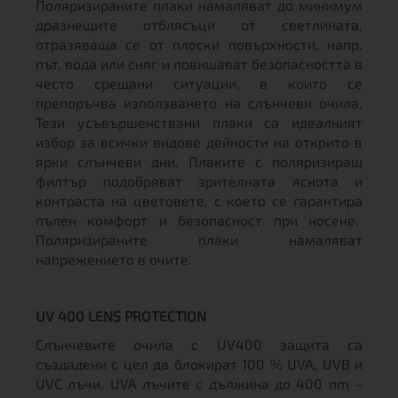
Поляризираните плаки намаляват до минимум
дразнещите отблясъци от светлината,
отразяваща се от плоски повърхности, напр.
път, вода или сняг и повишават безопасността в
често срещани ситуации, в които се
препоръчва използването на слънчеви очила.
Тези усъвършенствани плаки са идеалният
избор за всички видове дейности на открито в
ярки слънчеви дни. Плаките с поляризиращ
филтър подобряват зрителната яснота и
контраста на цветовете, с което се гарантира
пълен комфорт и безопасност при носене.
Поляризираните плаки намаляват
напрежението в очите.
UV 400 LENS PROTECTION
Слънчевите очила с UV400 защита са
създадени с цел да блокират 100 % UVA, UVB и
UVC лъчи. UVA лъчите с дължина до 400 nm –