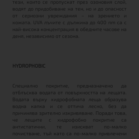
тези, които се пропускат през озоновия слой,
водят до придобиване на тен, но и до опасност
от сериозни увреждания – на зрението и
кожата. UVA лъчите с дължина до 400 nm са с
най-висока концентрация в обедните часове на
деня, независимо от сезона.
HYDROPHOBIC
Специално покритие, предназначено да
отблъсква водата от повърхността на лещата.
Водата върху хидрофобната леща образува
водна капка и се оттича лесно, без да
причинява зрително изкривяване. Поради това,
че лещите с хидрофобно покритие са
антистатични, те изискват по-малко
почистване, тъй като са по-малко привлечени