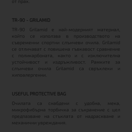
от прах.
TR-90 - GRILAMID
TR-90 Grilamid е най-модерният материал,
който се използва в производството на
съвременни спортни слънчеви очила. Grilamid
се отличават с повишена гъвкавост сравнение
с поликарбоната, както и с изключителна
устойчивост и издръжливост. Рамките за
слънчеви очила Grilamid са свръхлеки и
хипоалергенни.
USEFUL PROTECTIVE BAG
Очилата са снабдени с удобна, мека,
микрофибърна торбичка за съхранение с цел
предпазване на стъклата от надраскване и
механични увреждания.