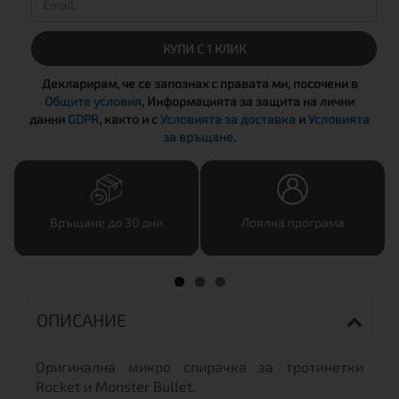
КУПИ С 1 КЛИК
Декларирам, че се запознах с правата ми, посочени в
Общите условия
, Информацията за защита на лични
данни
GDPR
, както и с
Условията за доставка
и
Условията
за връщане
.
Връщане до 30 дни
Лоялна програма
ОПИСАНИЕ
Оригинална микро спирачка за тротинетки
Rocket и Monster Bullet.