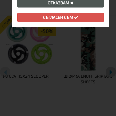
ОТКАЗВАМ
СЪГЛАСЕН СЪМ
ПРОМО
-50%
PU 87A 115X24 SCOOPER
ШКУРКА ENUFF GRIPTAPE
SHEETS