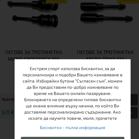
ПЕГОВЕ ЗА ТРОТИНЕТКА
ПЕГОВЕ ЗА ТРОТИНЕТКА
MICRO CROSSNECK MX
MICRO TRIXX MX
Екстрем спорт използва бисквитки, за да
персонализира и подобри Вашето изживяване в
сайта. Избирайки бутона “Съгласен съм”, можем
да Ви предоставим по-добро изживяване по
време на Вашето онлайн пазаруване.
Блокирането на определени типове бисквитки
15,34 € / 30.00 лв.
12,78 € / 25.00 лв.
ще окаже влияние върху начина, по който Ви
5,11 € / 9.99 лв.
доставяме персонализирано съдържание. Ако
5,11 € / 9.99 лв.
Виж
Виж
искате да научите повече, моля, прочетете
Бисквитки - пълна информация
ДРУГИ КЛИЕНТИ ХАРЕСАХА