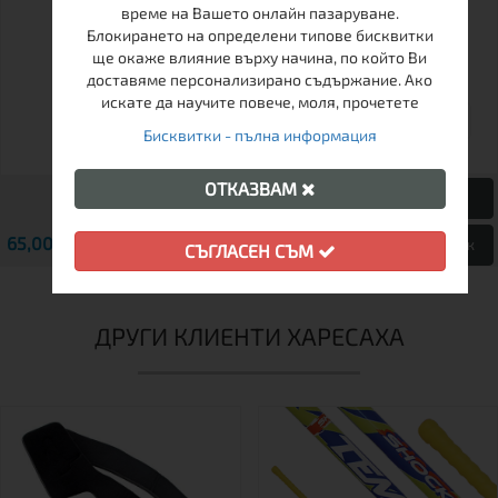
ЗА ЛЕД И РОЛКОВИ
време на Вашето онлайн пазаруване.
КЪНКИ В ЕДНО
Блокирането на определени типове бисквитки
ще окаже влияние върху начина, по който Ви
доставяме персонализирано съдържание. Ако
искате да научите повече, моля, прочетете
26-29
30-33
34-37
Бисквитки - пълна информация
ОТКАЗВАМ
65,00 € / 127.13 лв.
69,00 € / 134.95 лв.
Виж
Виж
СЪГЛАСЕН СЪМ
ДРУГИ КЛИЕНТИ ХАРЕСАХА