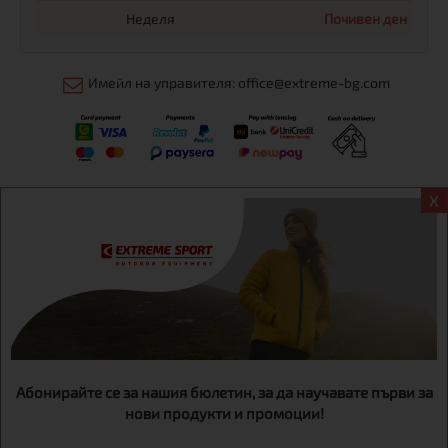
Неделя
Почивен ден
Имейл на управителя: office@extreme-bg.com
X
Информация
Екстрем спорт ЕООД, BG131452613, административен адрес
гр. София, Овча купел, ул.692, №12, офис 1, магазини
гр.София,бул. Дондуков 42, тел.:+359 895461012
Абонирайте се за нашия бюлетин, за да научавате първи за
нови продукти и промоции!