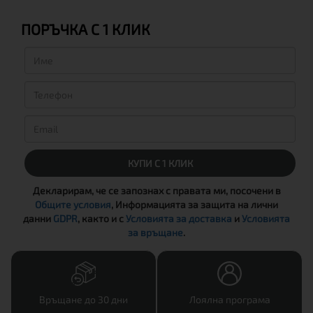
ПОРЪЧКА С 1 КЛИК
КУПИ С 1 КЛИК
Декларирам, че се запознах с правата ми, посочени в
Общите условия
, Информацията за защита на лични
данни
GDPR
, както и с
Условията за доставка
и
Условията
за връщане
.
Връщане до 30 дни
Лоялна програма