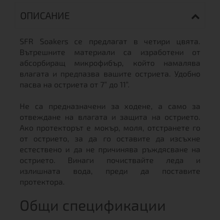
ОПИСАНИЕ
SFR Soakers се предлагат в четири цвята.
Вътрешните материали са изработени от
абсорбиращ микрофибър, който намалява
влагата и предпазва вашите остриета. Удобно
пасва на остриета от 7” до 11”.
Не са предназначени за ходене, а само за
отвеждане на влагата и защита на острието.
Ако протекторът е мокър, моля, отстранете го
от острието, за да го оставите да изсъхне
естествено и да не причинява ръждясване на
острието. Винаги почиствайте леда и
излишната вода, преди да поставите
протектора.
Общи спецификации