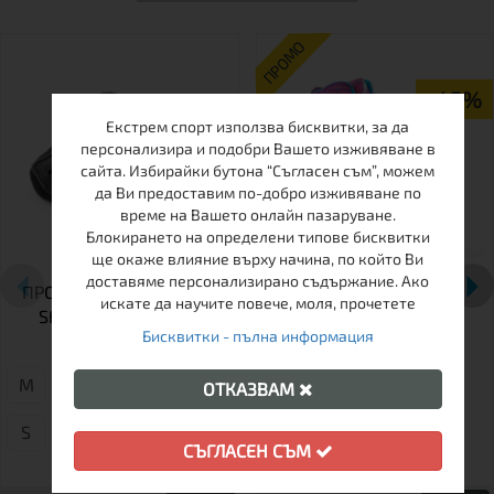
ПРОМО
-42%
Екстрем спорт използва бисквитки, за да
персонализира и подобри Вашето изживяване в
сайта. Избирайки бутона “Съгласен съм”, можем
да Ви предоставим по-добро изживяване по
време на Вашето онлайн пазаруване.
Блокирането на определени типове бисквитки
ще окаже влияние върху начина, по който Ви
доставяме персонализирано съдържание. Ако
ПРОТЕКТОРИ ЗА КИТКА
РОЛКОВИ КЪНКИ SFR
искате да научите повече, моля, прочетете
SFR DOUBLE SPLINT
VISION II PINK
Бисквитки - пълна информация
WRIST GUARDS
М
L
XL
XS
ОТКАЗВАМ
39.5
S
СЪГЛАСЕН СЪМ