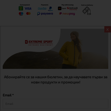
X
Информация
Екстрем спорт ЕООД, BG131452613, административен адрес
гр. София, Овча купел, ул.692, №12, офис 1, магазини
гр.София,бул. Дондуков 42, тел.:+359 895461012
Абонирайте се за нашия бюлетин, за да научавате първи за
нови продукти и промоции!
Email *