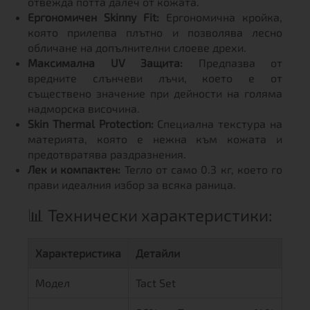
отвежда потта далеч от кожата.
Ергономичен Skinny Fit:
Ергономична кройка,
която прилепва плътно и позволява лесно
обличане на допълнителни слоеве дрехи.
Максимална UV Защита:
Предпазва от
вредните слънчеви лъчи, което е от
съществено значение при дейности на голяма
надморска височина.
Skin Thermal Protection:
Специална текстура на
материята, която е нежна към кожата и
предотвратява раздразнения.
Лек и компактен:
Тегло от само 0.3 кг, което го
прави идеалния избор за всяка раница.
📊 Технически характеристики:
Характеристика
Детайли
Модел
Tact Set