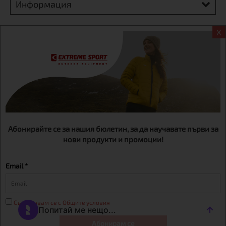
Информация
Екстрем спорт ЕООД, BG131452613, административен адрес
X
гр. София, Овча купел, ул.692, №12, офис 1, магазини
гр.София,бул. Дондуков 42, тел.:+359 895461012
Абонирайте се за нашия бюлетин, за да научавате първи за
нови продукти и промоции!
Email *
Съгласявам се с Общите условия
Абонирам се