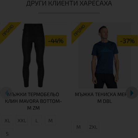
ДРУГИ КЛИЕНТИ ХАРЕСАХА
ПРОМО
ПРОМО
-44%
-37%
МЪЖКИ ТЕРМОБЕЛЬО
МЪЖКА ТЕНИСКА MERIN-
КЛИН MAVORA BOTTOM-
M DBL
M ZM
XL
XXL
L
М
M
2XL
S