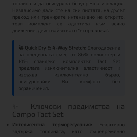
топлина и да осигурява безупречна изолация.
Независимо дали сте на ски пистата, на дълъг
преход или тренирате интензивно на открито,
този комплект се адаптира към всяко
движение, действайки като "втора кожа".
🚀 Quick Dry & 4-Way Stretch:
Благодарение
на прецизната смес от 86% полиестер и
14% спандекс, комплектът Tact Set
предлага изключителна еластичност и
изсъхва изключително бързо,
осигурявайки Ви комфорт без
ограничения.
✨ Ключови предимства на
Campo Tact Set:
Интелигентна терморегулация:
Ефективно
задържа топлината, като същевременно