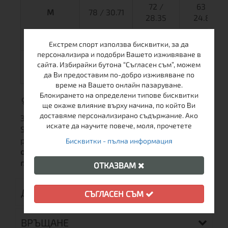
72 /
63 /
M
78 / 30.71
28.35
24.80
L
82 / 32.28
74 / 29.13
65 / 25.60
Екстрем спорт използва бисквитки, за да
персонализира и подобри Вашето изживяване в
76 /
сайта. Избирайки бутона “Съгласен съм”, можем
XL
86 / 33.86
67 / 26.38
29.92
да Ви предоставим по-добро изживяване по
време на Вашето онлайн пазаруване.
Блокирането на определени типове бисквитки
🧼 Поддръжка и пране:
ще окаже влияние върху начина, по който Ви
доставяме персонализирано съдържание. Ако
За да запазите еластичността на Campo Tact
искате да научите повече, моля, прочетете
Set, перете на ръка или в пералня на деликатен
режим до 30°C.
Избягвайте използването на
Бисквитки - пълна информация
омекотител, белина и не подлагайте на
гладене.
ОТКАЗВАМ
ДОСТАВКА
СЪГЛАСЕН СЪМ
ВРЪЩАНЕ