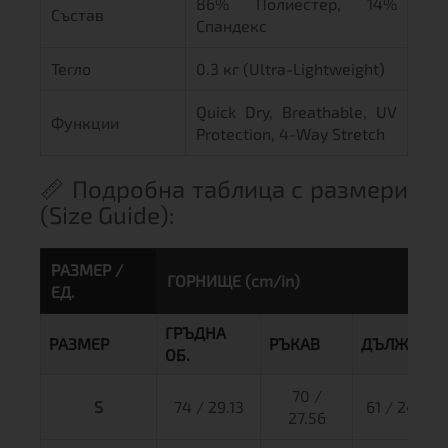
86% Полиестер, 14%
Състав
Спандекс
Тегло
0.3 кг (Ultra-Lightweight)
Quick Dry, Breathable, UV
Функции
Protection, 4-Way Stretch
📏 Подробна таблица с размери
(Size Guide):
РАЗМЕР /
ГОРНИЩЕ (cm/in)
ЕД.
ГРЪДНА
РАЗМЕР
РЪКАВ
ДЪЛЖИНА
ОБ.
70 /
S
74 / 29.13
61 / 24.01
27.56