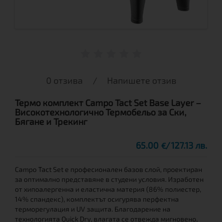
0 отзива
/
Напишете отзив
Термо комплект Campo Tact Set Base Layer –
Високотехнологично Термобельо за Ски,
Бягане и Трекинг
65.00
127.13 лв.
€
Campo Tact Set е професионален базов слой, проектиран
за оптимално представяне в студени условия. Изработен
от хипоалергенна и еластична материя (86% полиестер,
14% спандекс), комплектът осигурява перфектна
терморегулация и UV защита. Благодарение на
технологията Quick Dry, влагата се отвежда мигновено,