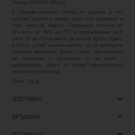
Термос FRENDO 500 мл
С гумиран релефен сектор по средата за по-
сигурен захват с мокри ръце или ръкавици е
този иноксов термос. Поддържа топлина на
течности от 96°C до 77°C в продължение на 6
часа. За да го ползвате натискате бутон "open",
а бутон „close” изкача нагоре. За да затворите
термоса натискате бутон „close”. Механизмът
за отваряне и затваряне е на винт /
разглобяем/, което го прави изключително
лесен за почистване.
Тегло: 320 g.
ДОСТАВКА
ВРЪЩАНЕ
ОТЗИВИ (0)