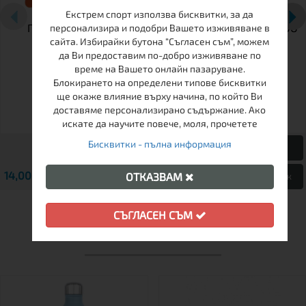
Екстрем спорт използва бисквитки, за да
ПРИБОРИ FRENDO
ТЕРМО-БУТИЛКА FRENDO
персонализира и подобри Вашето изживяване в
сайта. Избирайки бутона “Съгласен съм”, можем
DETACHABLE
TRADITIONAL 500 МЛ
да Ви предоставим по-добро изживяване по
време на Вашето онлайн пазаруване.
Блокирането на определени типове бисквитки
ще окаже влияние върху начина, по който Ви
доставяме персонализирано съдържание. Ако
искате да научите повече, моля, прочетете
Бисквитки - пълна информация
14,00 € / 27.38 лв.
14,32 € / 28.01 лв.
ОТКАЗВАМ
Виж
Виж
СЪГЛАСЕН СЪМ
ДРУГИ КЛИЕНТИ ХАРЕСАХА