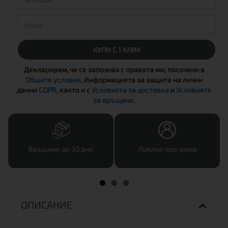
КУПИ С 1 КЛИК
Декларирам, че се запознах с правата ми, посочени в
Общите условия
, Информацията за защита на лични
данни
GDPR
, както и с
Условията за доставка
и
Условията
за връщане
.
Връщане до 30 дни
Лоялна програма
ОПИСАНИЕ