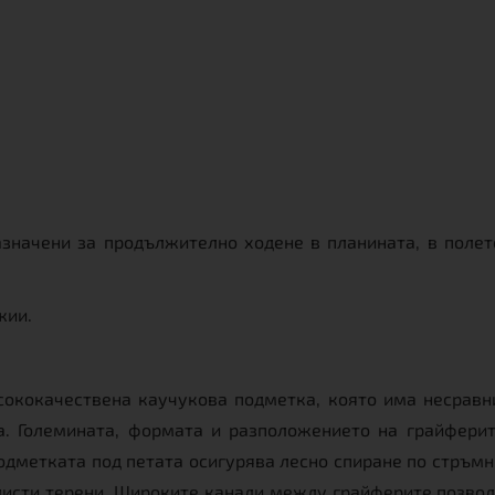
азначени за продължително ходене в планината, в полет
жии.
исококачествена каучукова подметка, която има несрав
а. Големината, формата и разположението на грайферит
дметката под петата осигурява лесно спиране по стръмн
исти терени. Широките канали между грайферите позволяв