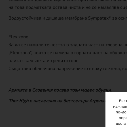
на това подметката остава чиста и не се намалява сц
Водоустойчива и дишаща мембрана Sympatex® за осиг
Flex zone
За да се намали тежестта в задната част на глезена,
„Flex зона", която се намира в горната част на обувк
влизат камъчета и треви отгоре.
Също така облекчава напрежението върху глезена, ко
Армията в Словения ползва този модел обувки.
Thor High e наследник на бестселъра Arpenaz.
Екс
изживя
по-до
опре
доста