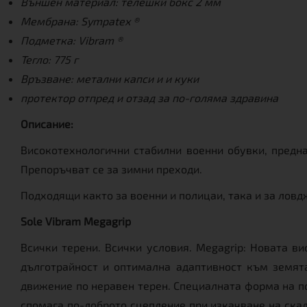
Външен материал: телешки бокс 2 мм
Мембрана: Sympatex ®
Подметка: Vibram ®
Тегло: 775 г
Връзване: метални капси и и куки
протектор отпред и отзад за по-голяма здравина
Описание:
Високотехнологични стабилни военни обувки, предн
Препоръчват се за зимни преходи.
Подходящи както за военни и полицаи, така и за ловд
Sole Vibram Megagrip
Всички терени. Всички условия. Megagrip: Новата в
дълготрайност и оптимална адаптивност към земят
движение по неравен терен. Специалната форма на по
спомага по-доброто сцепление при изкачване на скал