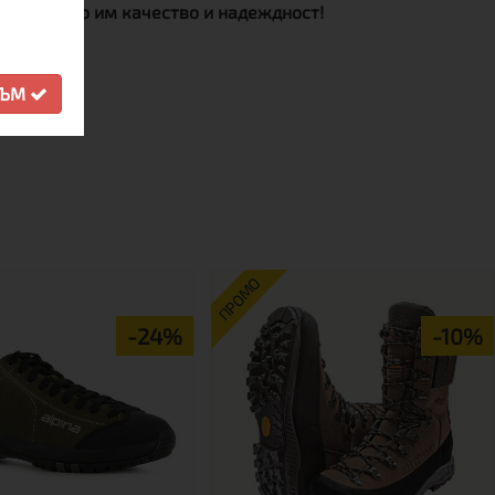
и високото им качество и надеждност!
СЪМ
ПРОМО
-24%
-10%