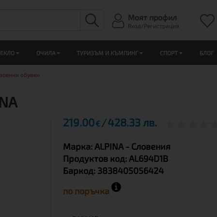
Моят профил
Вход/Регистрация
ЛЕКЛО
ОЧИЛА
ТУРИЗЪМ И КЪМПИНГ
СПОРТ
БЛОГ
 военни обувки
INA
219.00
428.33 лв.
€
Марка:
ALPINA
- Словения
Продуктов код:
AL694D1B
Баркод:
3838405056424
по поръчка