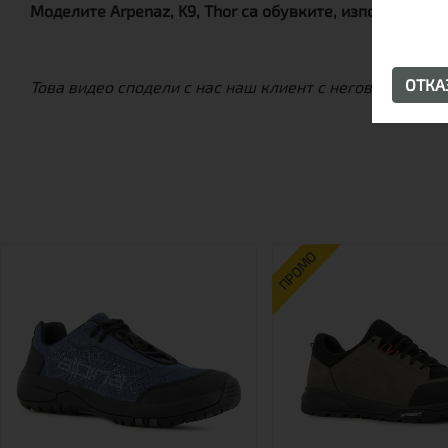
Моделите Arpenaz, K9, Thor са обувките, използвани 
ОТК
Това видео сподели с нас наш клиент с неговите впеч
ПРОМО