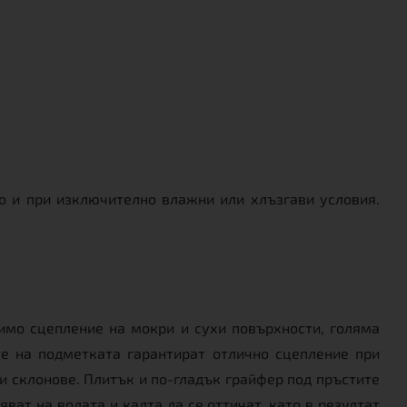
о и при изключително влажни или хлъзгави условия.
нимо сцепление на мокри и сухи повърхности, голяма
е на подметката гарантират отлично сцепление при
и склонове. Плитък и по-гладък грайфер под пръстите
ат на водата и калта да се оттичат, като в резултат