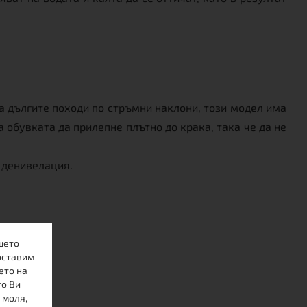
на дългите походи по стръмни наклони, този модел има
а обувката да прилепне плътно до крака, така че да не
 денивелация.
шето
оставим
ето на
то Ви
 моля,