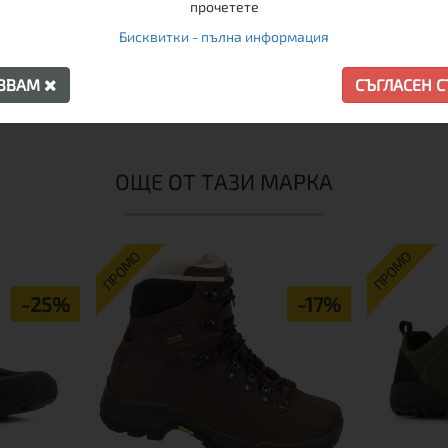
прочетете
в полицията и армията в редица европейски държави зарад
Бисквитки - пълна информация
АЗВАМ
СЪГЛАСЕН 
атления и оценка на модел Arpenaz:
ОЩЕ ОТ ТАЗИ МАРКА
ПРОМО
ПРОМО
-25%
-17%