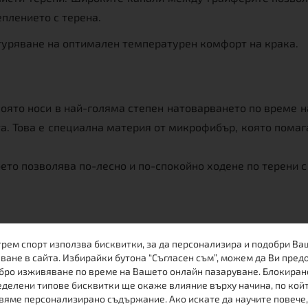
еплението с терена.
уряване на оптимален температурен комфорт на крака.
 която носи в най-голяма степен натоварването по време 
ата. Това е специална материя от микрофибър, която помаг
ето позволява по-лесно и по-спокойно ходене по терени с
трем спорт използва бисквитки, за да персонализира и подобри Ва
ване в сайта. Избирайки бутона “Съгласен съм”, можем да Ви пред
бро изживяване по време на Вашето онлайн пазаруване. Блокиран
делени типове бисквитки ще окаже влияние върху начина, по кой
вяме персонализирано съдържание. Ако искате да научите повече,