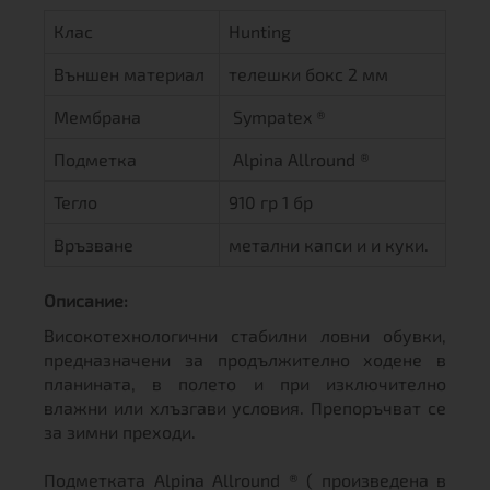
Клас
Hunting
Външен материал
телешки бокс 2 мм
Мембрана
Sympatex ®
Подметка
Alpina Allround ®
Тегло
910 гр 1 бр
Връзване
метални капси и и куки.
Описание:
Високотехнологични стабилни ловни обувки,
предназначени за продължително ходене в
планината, в полето и при изключително
влажни или хлъзгави условия. Препоръчват се
за зимни преходи.
Подметката Alpina Allround ® ( произведена в