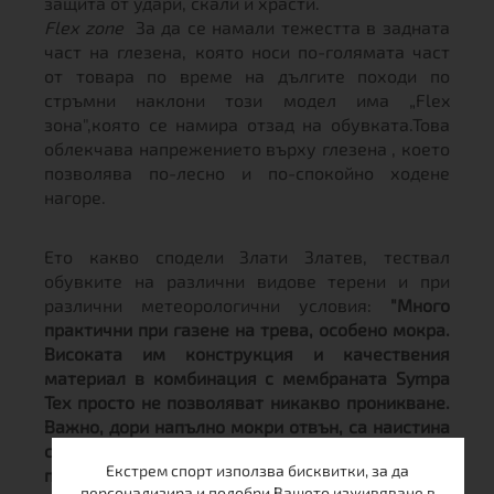
защита от удари, скали и храсти.
Flex zone
За да се намали тежестта в задната
част на глезена, която носи по-голямата част
от товара по време на дългите походи по
стръмни наклони този модел има „Flex
зона",която се намира отзад на обувката.Това
облекчава напрежението върху глезена , което
позволява по-лесно и по-спокойно ходене
нагоре.
Ето какво сподели Злати Златев, тествал
обувките на различни видове терени и при
различни метеорологични условия:
"Много
практични при газене на трева, особено мокра.
Високата им конструкция и качествения
материал в комбинация с мембраната Sympa
Tex просто не позволяват никакво проникване.
Важно, дори напълно мокри отвън, са наистина
сухи отвътре. Чорапите остават напълно сухи и
Екстрем спорт използва бисквитки, за да
при няколкочасово газене из влажни треви и
персонализира и подобри Вашето изживяване в