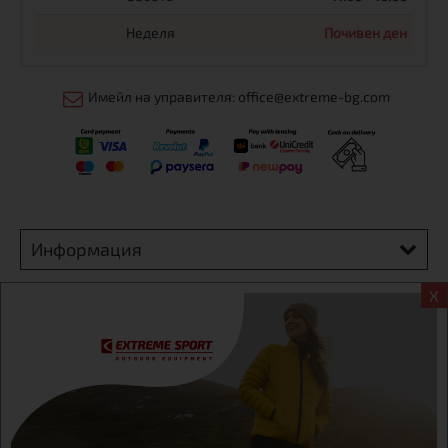
Неделя
Почивен ден
Имейл на управителя: office@extreme-bg.com
Информация
X
Екстрем спорт ЕООД, BG131452613, административен адрес
гр. София, Овча купел, ул.692, №12, офис 1, магазини
гр.София,бул. Дондуков 42, тел.:+359 895461012