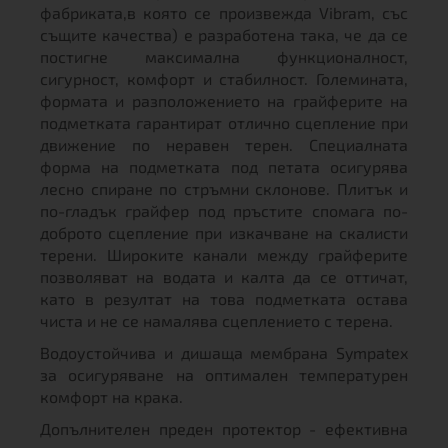
фабриката,в която се произвежда Vibram, със
същите качества) е разработена така, че да се
постигне максимална функционалност,
сигурност, комфорт и стабилност. Големината,
формата и разположението на грайферите на
подметката гарантират отлично сцепление при
движение по неравен терен. Специалната
форма на подметката под петата осигурява
лесно спиране по стръмни склонове. Плитък и
по-гладък грайфер под пръстите спомага по-
доброто сцепление при изкачване на скалисти
терени. Широките канали между грайферите
позволяват на водата и калта да се оттичат,
като в резултат на това подметката остава
чиста и не се намалява сцеплението с терена.
Водоустойчива и дишаща мембрана Sympatex
за осигуряване на оптимален температурен
комфорт на крака.
Допълнителен преден протектор - ефективна