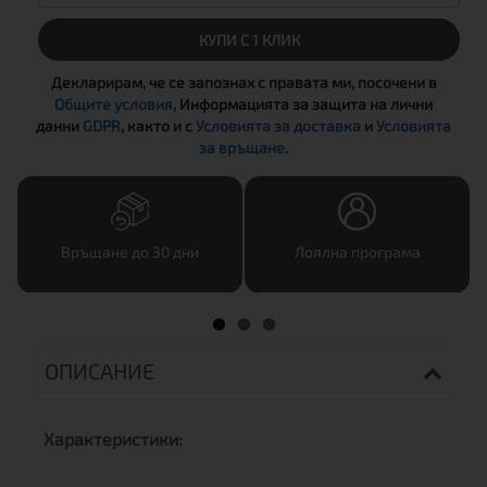
КУПИ С 1 КЛИК
Декларирам, че се запознах с правата ми, посочени в
Общите условия
, Информацията за защита на лични
данни
GDPR
, както и с
Условията за доставка
и
Условията
за връщане
.
Връщане до 30 дни
Лоялна програма
ОПИСАНИЕ
Характеристики: