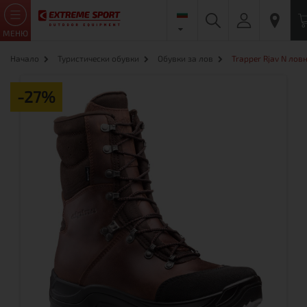
МЕНЮ
Начало
Туристически обувки
Обувки за лов
Trapper Rjav N лов
-27%