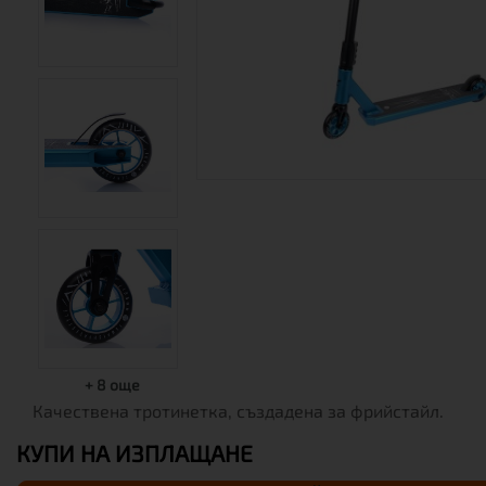
+
8
още
Качественa тротинетка, създаденa за фрийстайл.
КУПИ НА ИЗПЛАЩАНЕ