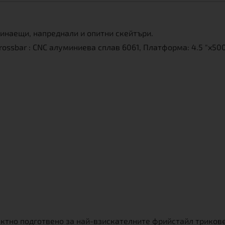
чинаещи, напреднали и опитни скейтъри.
Crossbar : CNC алуминиева сплав 6061, Платформа: 4.5 "x5
ектно подготвено за най-взискателните фрийстайл трикове