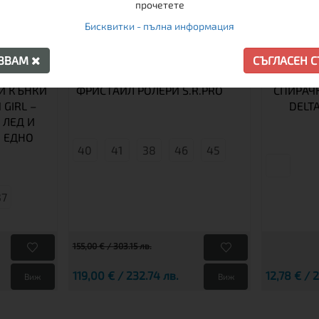
прочетете
Бисквитки - пълна информация
АЗВАМ
СЪГЛАСЕН 
И КЪНКИ
ФРИСТАЙЛ РОЛЕРИ S.R.PRO
СПИРАЧК
 GIRL –
DELT
 ЛЕД И
 ЕДНО
40
41
38
46
45
37
155,00 € / 303.15 лв.
119,00 € / 232.74 лв.
12,78 € / 
Виж
Виж