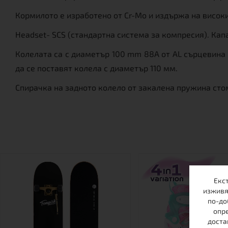
Кормилото е изработено от Cr-Mo и издържа на висок
Headset- SCS (стандартна система за компресия). Ка
Колелата са с диаметър 100 mm 88A от AL сърцевина 
да се поставят колела с диаметър 110 мм.
Спирачка на задното колело от закалена пружина сто
Екс
изживя
по-до
опре
доста