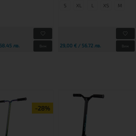
S
XL
L
XS
М
68.45 лв.
29,00 € / 56.72 лв.
Виж
Виж
-28%