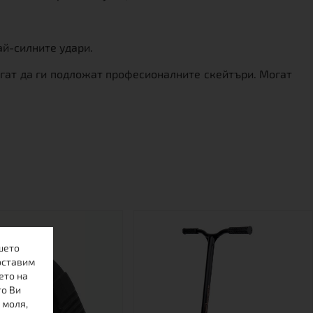
ай-силните удари.
огат да ги подложат професионалните скейтъри. Могат
шето
оставим
ето на
то Ви
 моля,