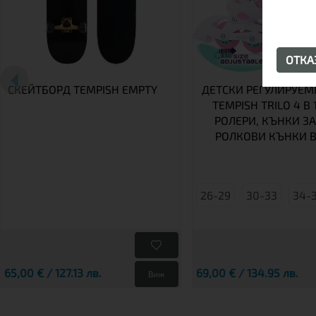
ОТК
СКЕЙТБОРД TEMPISH EMPTY
ДЕТСКИ РЕГУЛИРУЕМ
TEMPISH TRILO 4 В 1
РОЛЕРИ, КЪНКИ ЗА
РОЛКОВИ КЪНКИ В
26-29
30-33
34-
65,00 € / 127.13 лв.
69,00 € / 134.95 лв.
Виж