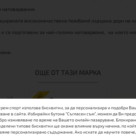
и натоварвания.
пацираната висококачествена headband издържа дори на н
и са подготвени за най-голямо натоварване, на което м
мана.
ОЩЕ ОТ ТАЗИ МАРКА
ПРОМО
трем спорт използва бисквитки, за да персонализира и подобри Ва
-23%
ване в сайта. Избирайки бутона “Съгласен съм”, можем да Ви пред
бро изживяване по време на Вашето онлайн пазаруване. Блокиран
делени типове бисквитки ще окаже влияние върху начина, по кой
вяме персонализирано съдържание. Ако искате да научите повече,