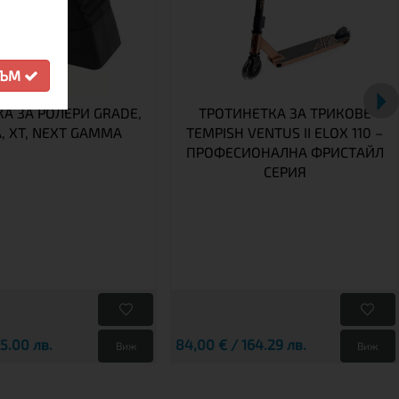
СЪМ
А ЗА РОЛЕРИ GRADE,
ТРОТИНЕТКА ЗА ТРИКОВЕ
A, XT, NEXT GAMMA
TEMPISH VENTUS II ELOX 110 –
ПРОФЕСИОНАЛНА ФРИСТАЙЛ
СЕРИЯ
25.00 лв.
84,00 € / 164.29 лв.
Виж
Виж