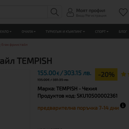
Моят профил
Вход/Регистрация
ЛЕКЛО
ОЧИЛА
ТУРИЗЪМ И КЪМПИНГ
СПОРТ
БЛОГ
g Erax фриистайл
тайл TEMPISH
155.00
303.15 лв.
-20%
€
195.00
€
381.39 лв.
Марка:
TEMPISH
- Чехия
Продуктов код:
SKU10500002361
предварителна поръчка 7-14 дни