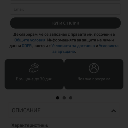
КУПИ С 1 КЛИК
Декларирам, че се запознах с правата ми, посочени в
Общите условия
, Информацията за защита на лични
данни
GDPR
, както и с
Условията за доставка
и
Условията
за връщане
.
Връщане до 30 дни
Лоялна програма
ОПИСАНИЕ
Характеристики: