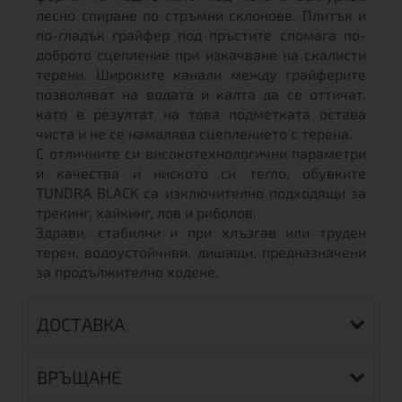
лесно спиране по стръмни склонове. Плитък и
по-гладък грайфер под пръстите спомага по-
доброто сцепление при изкачване на скалисти
терени. Широките канали между грайферите
позволяват на водата и калта да се оттичат,
като в резултат на това подметката остава
чиста и не се намалява сцеплението с терена.
С отличните си високотехнологични параметри
и качества и ниското си тегло, обувките
TUNDRA BLACK са изключително подходящи за
трекинг, хайкинг, лов и риболов.
Здрави, стабилни и при хлъзгав или труден
терен, водоустойчиви, дишащи, предназначени
за продължително ходене.
ДОСТАВКА
ВРЪЩАНЕ