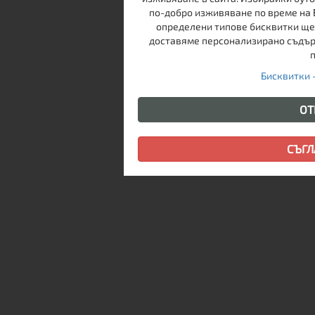
по-добро изживяване по време на 
определени типове бисквитки ще 
доставяме персонализирано съдърж
Бисквитки 
ОТ
СЪГЛ