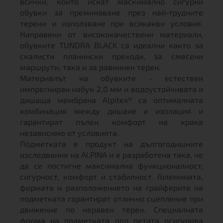
всички, които искат маскимално сигурни
обувки за преминаване през най-трудните
терени и използване при всякакви условия.
Направени от висококачествени материали,
обувките TUNDRA BLACK са идеални както за
скалисти планински преходи, за смесени
маршрути, така и за равнинен терен.
Материалът на обувките - естествен
импрегниран набук 2,0 мм и водоустойчивата и
дишаща мембрана Alpitex® са оптималната
комбинация между дишане и изолация и
гарантират пълен комфорт на крака
независимо от условията.
Подметката е продукт на дългогодишните
изследвания на ALPINA и е разработена така, че
да се постигне максимална функционалност,
сигурност, комфорт и стабилност. Големината,
формата и разположението на грайферите на
подметката гарантират отлично сцепление при
движение по неравен терен. Специалната
форма на подметката под петата осигурява