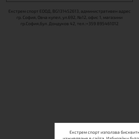
Екстрем спорт ЕООД, BG131452613, административен адрес
гр. София, Овча купел, ул.692, №12, офис 1, магазини
гр.София,бул. Дондуков 42, тел.:+359 895461012
Екстрем спорт използва бисквитк
изживяване в сайта. Избирайки буто