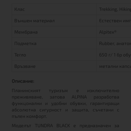
Клас
Trekking, Hikin
Външен материал
Естествен имп
Мембрана
Alpitex®
Подметка
Rubber, анато
Тегло
650 г/ 1 бр об
Връзване
метални капси
Описание:
Планинският туризъм е изключително
преживяване, затова ALPINA разработва
функцонални и удобни обувки, гарантиращи
абсолютна сигурност и защита, съчетани с
пълен комфорт.
Моделът TUNDRA BLACK е предназначен за