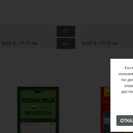
6,00 € / 11.73 лв.
6,00 € / 11.73 лв.
Виж
Екс
изживя
по-до
опре
доста
ОТК