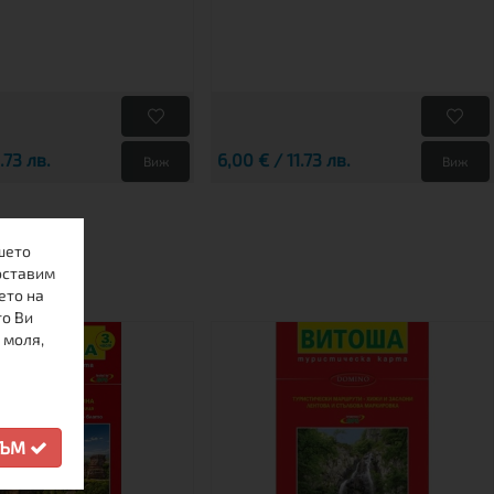
.73 лв.
6,00 € / 11.73 лв.
Виж
Виж
шето
оставим
ето на
то Ви
 моля,
СЪМ