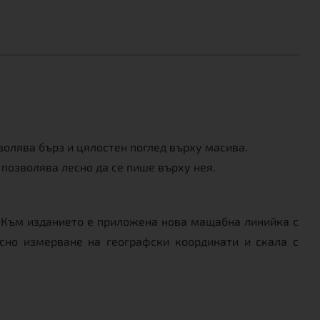
волява бърз и цялостен поглед върху масива.
 позволява лесно да се пише върху нея.
а. Към изданието е приложена нова мащабна линийка с
есно измерване на географски координати и скала с