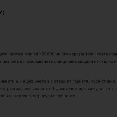
0)
ата карта в мащаб 1:50000 но без хоризонтали, което поз
а разлика от използваната гланцирана се цепи по-малко и
новото е, че джобчето е с отвор от горната, къса стран
ие, разграфена скала от 1 десетична арк минута, за л
она на склона, в градуси и проценти.