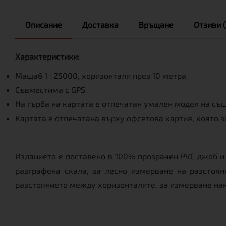
Описание
Доставка
Връщане
Отзиви (
Характеристики:
Мащаб 1 : 25000, хоризонтали през 10 метра
Съвместима с GPS
На гърба на картата е отпечатан умален модел на същ
Картата е отпечатана върху офсетова хартия, която з
Изданието е поставено в 100% прозрачен PVC джоб и 
разграфена скала, за лесно измерване на разстоян
разстоянието между хоризонталите, за измерване накл