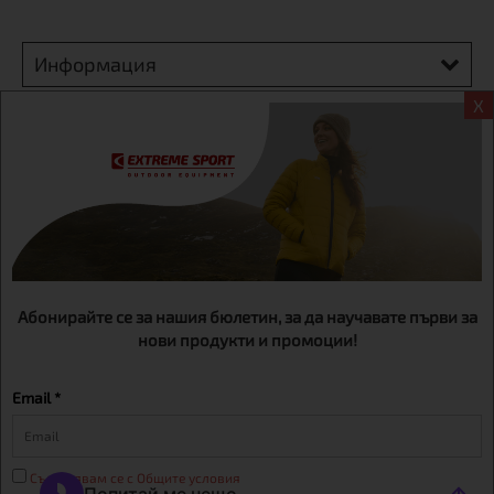
Информация
X
Екстрем спорт ЕООД, BG131452613, административен адрес
гр. София, Овча купел, ул.692, №12, офис 1, магазини
гр.София,бул. Дондуков 42, тел.:+359 895461012
Абонирайте се за нашия бюлетин, за да научавате първи за
нови продукти и промоции!
Email *
Съгласявам се с Общите условия