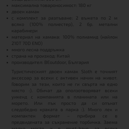
максимална товароносимост: 180 кг
двоен хамак
с комплект за разпъване: 2 въжета по 2 м
всяко (100% полиестер), 2 бр. метални
карабинери
материал на хамака: 100% полиамид (найлон
210T 70D ENO)
много лесна поддръжка
страна на произход: Китай
производител: BEoutdoor, България
Туристическият двоен хамак Sloth е точният
аксесоар за всеки с активен начин на живот.
Говорим за тези, които не ги свърта на едно
място :). Обичат да оползотворяват всеки
уикенд с компанията в планината или на
морето. Или пък просто да си опънат
следобедно краката в парка :). Много лек и
компактен формат – прибира се в
предвидената за съхранение торбичка. Заема
малко място и е must-have за всяка