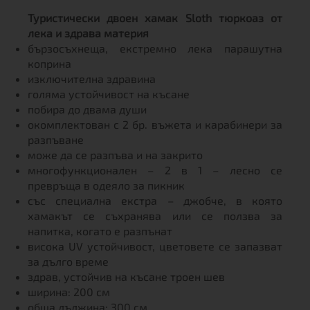
Туристически двоен хамак Sloth тюркоаз от
лека и здрава материя
бързосъхнеща, екстремно лека парашутна
коприна
изключителна здравина
голяма устойчивост на късане
побира до двама души
окомплектован с 2 бр. въжета и карабинери за
разпъване
може да се разпъва и на закрито
многофункционален – 2 в 1 – лесно се
превръща в одеяло за пикник
със специална екстра – джобче, в която
хамакът се съхранява или се ползва за
напитка, когато е разпънат
висока UV устойчивост, цветовете се запазват
за дълго време
здрав, устойчив на късане троен шев
ширина: 200 см
обща дължина: 300 см