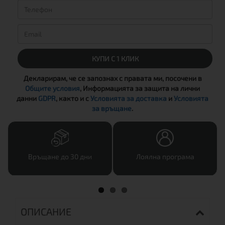
КУПИ С 1 КЛИК
Декларирам, че се запознах с правата ми, посочени в
Общите условия
, Информацията за защита на лични
данни
GDPR
, както и с
Условията за доставка
и
Условията
за връщане
.
Връщане до 30 дни
Лоялна програма
ОПИСАНИЕ