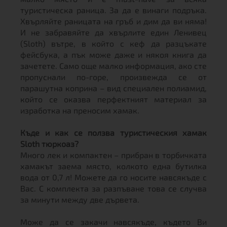
туристическа раница. За да е винаги подръка.
Хвърляйте раницата на гръб и дим да ви няма!
И не забравяйте да хвърлите един Ленивец
(Sloth) вътре, в който с кеф да разцъкате
фейсбука, а пък може даже и някоя книга да
зачетете. Само още малко информация, ако сте
пропуснали по-горе, произвежда се от
парашутна коприна – вид специален полиамид,
който се оказва перфектният материал за
изработка на преносим хамак.
Къде и как се ползва туристическия хамак
Sloth тюркоаз?
Много лек и компактен – прибран в торбичката
хамакът заема място, колкото една бутилка
вода от 0,7 л! Можете да го носите навсякъде с
Вас. С комплекта за разпъване това се случва
за минути между две дървета.
Може да се закачи навсякъде, където Ви