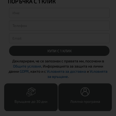
ПОРЪЧКА С 1 КЛИК
КУПИ С 1 КЛИК
Декларирам, че се запознах с правата ми, посочени в
Общите условия
, Информацията за защита на лични
данни
GDPR
, както и с
Условията за доставка
и
Условията
за връщане
.
Връщане до 30 дни
Лоялна програма