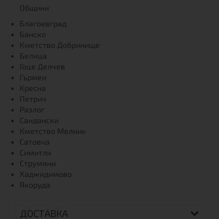
Общини
Благоевград
Банско
Кметство Добринище
Белица
Гоце Делчев
Гърмен
Кресна
Петрич
Разлог
Сандански
Кметство Мелник
Сатовча
Симитли
Струмяни
Хаджидимово
Якоруда
ДОСТАВКА