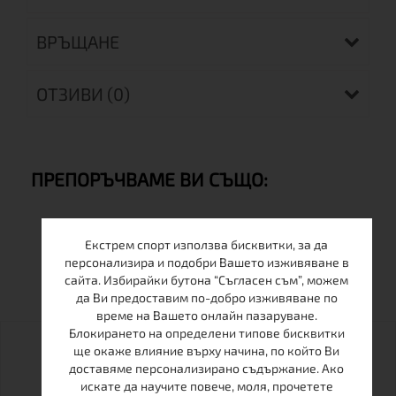
ВРЪЩАНЕ
ОТЗИВИ (0)
ПРЕПОРЪЧВАМЕ ВИ СЪЩО:
Екстрем спорт използва бисквитки, за да
ОЩЕ ОТ ТАЗИ МАРКА
персонализира и подобри Вашето изживяване в
сайта. Избирайки бутона “Съгласен съм”, можем
да Ви предоставим по-добро изживяване по
време на Вашето онлайн пазаруване.
Блокирането на определени типове бисквитки
ще окаже влияние върху начина, по който Ви
доставяме персонализирано съдържание. Ако
искате да научите повече, моля, прочетете